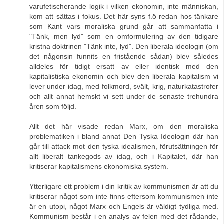
varufetischerande logik i vilken ekonomin, inte människan,
kom att sättas i fokus. Det här syns f.ö redan hos tänkare
som Kant vars moraliska grund går att sammanfatta i
"Tänk, men lyd" som en omformulering av den tidigare
kristna doktrinen "Tänk inte, lyd". Den liberala ideologin (om
det någonsin funnits en fristående sådan) blev således
alldeles för tidigt ersatt av eller identisk med den
kapitalistiska ekonomin och blev den liberala kapitalism vi
lever under idag, med folkmord, svält, krig, naturkatastrofer
och allt annat hemskt vi sett under de senaste trehundra
åren som följd.
Allt det här visade redan Marx, om den moraliska
problematiken i bland annat Den Tyska Ideologin där han
går till attack mot den tyska idealismen, förutsättningen för
allt liberalt tankegods av idag, och i Kapitalet, där han
kritiserar kapitalismens ekonomiska system.
Ytterligare ett problem i din kritik av kommunismen är att du
kritiserar något som inte finns eftersom kommunismen inte
är en utopi, något Marx och Engels är väldigt tydliga med.
Kommunism består i en analys av felen med det rådande,