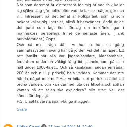
Nåt som däremot är ointressant för mig är vad folk kallar
sig själva. Jag går hellre efter vad de faktiskt säger, gör och
vill. Intressant på det temat är Folkpartiet, som ju som
bekant kallar sig liberaler, alltså frihetsvänner. Ändå är de
det parti som lagt flest förslag om inskränkningar i
människors personliga frihet de senaste åren. (Tänk
burkaförbudet.) Oops.
Och så min fråga då... Vi har ju haft ett gäng
samhällssystem i svang här på jorden vid det här laget. Ett
rätt jämlikt när alla var jägare/samlare, klansamhälle,
feodalism under en väldigt lång tid, planekonomi på sina
håll under 1900-talet... Och så kapitalism, sedan en sådär
200 år och nu i (i princip) hela världen. Kommer det inte
hända något mer nu? Har vi hittat det perfekta sättet att
ordna världen, och kan därmed luta oss tillbaka och softa i
väntan på att solen ska explodera? Mitt svar: Nej, det
känns för deppigt.
P.S. Ursäkta värsta spam-långa inlägget!
Svara
Ulrika Good
25 januari 2011 kl. 22:40