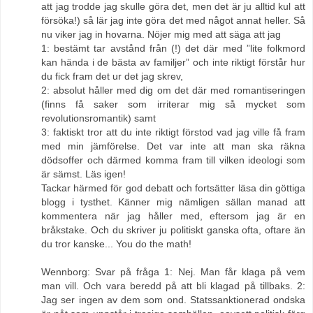
att jag trodde jag skulle göra det, men det är ju alltid kul att
försöka!) så lär jag inte göra det med något annat heller. Så
nu viker jag in hovarna. Nöjer mig med att säga att jag
1: bestämt tar avstånd från (!) det där med ”lite folkmord
kan hända i de bästa av familjer” och inte riktigt förstår hur
du fick fram det ur det jag skrev,
2: absolut håller med dig om det där med romantiseringen
(finns få saker som irriterar mig så mycket som
revolutionsromantik) samt
3: faktiskt tror att du inte riktigt förstod vad jag ville få fram
med min jämförelse. Det var inte att man ska räkna
dödsoffer och därmed komma fram till vilken ideologi som
är sämst. Läs igen!
Tackar härmed för god debatt och fortsätter läsa din göttiga
blogg i tysthet. Känner mig nämligen sällan manad att
kommentera när jag håller med, eftersom jag är en
bråkstake. Och du skriver ju politiskt ganska ofta, oftare än
du tror kanske... You do the math!
Wennborg: Svar på fråga 1: Nej. Man får klaga på vem
man vill. Och vara beredd på att bli klagad på tillbaks. 2:
Jag ser ingen av dem som ond. Statssanktionerad ondska