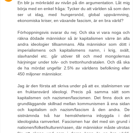
En blir ju mörkrädd av nivån på din argumentation. Låt mig
börja med en enkel fråga: Tycker du att världen så som den
ser ut idag, med hungersnöd, global uppvärmning,
ekonomiska kriser, en växande fascism, är en bra värld?
Förhoppningsvis svarar du nej. Och ska vi vara noga och
räkna dödade människor så är kapitalismen värre än alla
andra ideologier tillsammans. Alla människor som dött i
imperialismens och kapitalismens namn, i krig, svält,
slavhandel etc. går utöver till och med mongolernas
härjningar under tolv- och trettonhundratalen. Och då ska
de ha mördat ungefär 2.5% av världens befolkning eller
450 miljoner människor.
Jag är den första att skriva under på att ex. stalinismen var
en fruktansvärd ideologi. Precis på samma sätt som
kapitalismen och nazismen/fascismen. Det finns dock en
grundläggande skillnad mellan kommunismen å ena sidan
och kapitalism och nazism/fascism å den andra. De
sistnämnda två har hemskheterna inbyggda i det
ideologiska ramverket. Fascismen har det med sin grund i
nationen/folket/kulturen/rasen, där människor måste utrotas