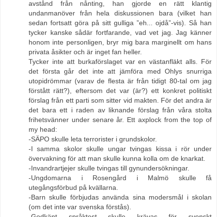
avstånd från nånting, han gjorde en rätt klantig
undanmanöver från hela diskussionen bara (vilket han
sedan fortsatt göra på sitt gulliga ”eh... ojdå”-vis). Så han
tycker kanske sådär fortfarande, vad vet jag. Jag känner
honom inte personligen, bryr mig bara marginellt om hans
privata åsikter och är inget fan heller.
Tycker inte att burkaförslaget var en västanfläkt alls. För
det första går det inte att jämföra med Ohlys snurriga
utopidrömmar (varav de flesta är från tidigt 80-tal om jag
förstått rätt?), eftersom det var (är?) ett konkret politiskt
förslag från ett parti som sitter vid makten. För det andra är
det bara ett i raden av liknande förslag från våra stolta
frihetsvänner under senare år. Ett axplock from the top of
my head:
-SÄPO skulle leta terrorister i grundskolor.
-I samma skolor skulle ungar tvingas kissa i rör under
övervakning för att man skulle kunna kolla om de knarkat.
-Invandrartjejer skulle tvingas till gynundersökningar.
-Ungdomarna i Rosengård i Malmö skulle få
utegångsförbud på kvällarna.
-Barn skulle förbjudas använda sina modersmål i skolan
(om det inte var svenska förstås).
-Godkänt språktest skulle krävas för svenskt