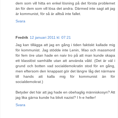
dem som vill hitta en enkel lösning på det första problemet
än för dem som vill lösa det andra. Därmed inte sagt att jag
är kommunist, för så är alltså inte fallet.
Svara
Fredrik
12 januari 2011 kl. 07:21
Jag kan tillägga att jag en gång i tiden faktiskt kallade mig
för kommunist. Jag stödde inte Lenin, Mao och massmord
för fem öre utan hade en naiv tro på att man kunde skapa
ett klasslöst samhälle utan att använda våld. (Det är väl i
grund och botten vad socialdemokratin stod för en gång,
men eftersom den knappast gör det längre låg det närmare
till hands att kalla mig för kommunist än för
socialdemokrat.)
Betyder det här att jag hade en obehaglig människosyn? Att
jag lika gärna kunde ha blivit nazist? I h-e heller!
Svara