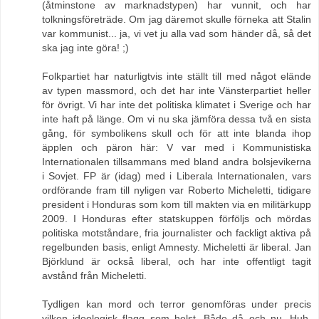
(åtminstone av marknadstypen) har vunnit, och har
tolkningsföreträde. Om jag däremot skulle förneka att Stalin
var kommunist... ja, vi vet ju alla vad som händer då, så det
ska jag inte göra! ;)
Folkpartiet har naturligtvis inte ställt till med något elände
av typen massmord, och det har inte Vänsterpartiet heller
för övrigt. Vi har inte det politiska klimatet i Sverige och har
inte haft på länge. Om vi nu ska jämföra dessa två en sista
gång, för symbolikens skull och för att inte blanda ihop
äpplen och päron här: V var med i Kommunistiska
Internationalen tillsammans med bland andra bolsjevikerna
i Sovjet. FP är (idag) med i Liberala Internationalen, vars
ordförande fram till nyligen var Roberto Micheletti, tidigare
president i Honduras som kom till makten via en militärkupp
2009. I Honduras efter statskuppen förföljs och mördas
politiska motståndare, fria journalister och fackligt aktiva på
regelbunden basis, enligt Amnesty. Micheletti är liberal. Jan
Björklund är också liberal, och har inte offentligt tagit
avstånd från Micheletti.
Tydligen kan mord och terror genomföras under precis
vilken ideologisk flagg som helst. Både då och nu. Huh.