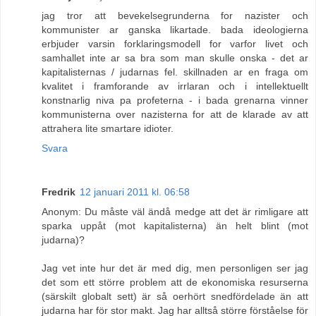
jag tror att bevekelsegrunderna for nazister och
kommunister ar ganska likartade. bada ideologierna
erbjuder varsin forklaringsmodell for varfor livet och
samhallet inte ar sa bra som man skulle onska - det ar
kapitalisternas / judarnas fel. skillnaden ar en fraga om
kvalitet i framforande av irrlaran och i intellektuellt
konstnarlig niva pa profeterna - i bada grenarna vinner
kommunisterna over nazisterna for att de klarade av att
attrahera lite smartare idioter.
Svara
Fredrik
12 januari 2011 kl. 06:58
Anonym: Du måste väl ändå medge att det är rimligare att
sparka uppåt (mot kapitalisterna) än helt blint (mot
judarna)?
Jag vet inte hur det är med dig, men personligen ser jag
det som ett större problem att de ekonomiska resurserna
(särskilt globalt sett) är så oerhört snedfördelade än att
judarna har för stor makt. Jag har alltså större förståelse för