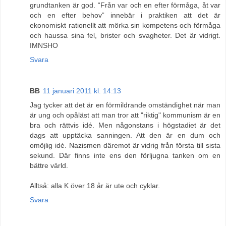
grundtanken är god. “Från var och en efter förmåga, åt var
och en efter behov” innebär i praktiken att det är
ekonomiskt rationellt att mörka sin kompetens och förmåga
och haussa sina fel, brister och svagheter. Det är vidrigt.
IMNSHO
Svara
BB
11 januari 2011 kl. 14:13
Jag tycker att det är en förmildrande omständighet när man
är ung och opåläst att man tror att "riktig" kommunism är en
bra och rättvis idé. Men någonstans i högstadiet är det
dags att upptäcka sanningen. Att den är en dum och
omöjlig idé. Nazismen däremot är vidrig från första till sista
sekund. Där finns inte ens den förljugna tanken om en
bättre värld.
Alltså: alla K över 18 år är ute och cyklar.
Svara