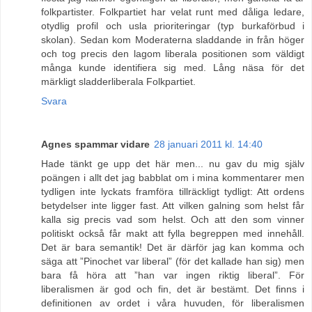
folkpartister. Folkpartiet har velat runt med dåliga ledare,
otydlig profil och usla prioriteringar (typ burkaförbud i
skolan). Sedan kom Moderaterna sladdande in från höger
och tog precis den lagom liberala positionen som väldigt
många kunde identifiera sig med. Lång näsa för det
märkligt sladderliberala Folkpartiet.
Svara
Agnes spammar vidare
28 januari 2011 kl. 14:40
Hade tänkt ge upp det här men... nu gav du mig själv
poängen i allt det jag babblat om i mina kommentarer men
tydligen inte lyckats framföra tillräckligt tydligt: Att ordens
betydelser inte ligger fast. Att vilken galning som helst får
kalla sig precis vad som helst. Och att den som vinner
politiskt också får makt att fylla begreppen med innehåll.
Det är bara semantik! Det är därför jag kan komma och
säga att ”Pinochet var liberal” (för det kallade han sig) men
bara få höra att ”han var ingen riktig liberal”. För
liberalismen är god och fin, det är bestämt. Det finns i
definitionen av ordet i våra huvuden, för liberalismen