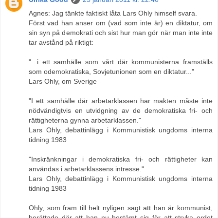
Agnes: Jag tänkte faktiskt låta Lars Ohly himself svara.
Först vad han anser om (vad som inte är) en diktatur, om
sin syn på demokrati och sist hur man gör när man inte inte
tar avstånd på riktigt:
"...i ett samhälle som vårt där kommunisterna framställs
som odemokratiska, Sovjetunionen som en diktatur..."
Lars Ohly, om Sverige
"I ett samhälle där arbetarklassen har makten måste inte
nödvändigtvis en utvidgning av de demokratiska fri- och
rättigheterna gynna arbetarklassen."
Lars Ohly, debattinlägg i Kommunistisk ungdoms interna
tidning 1983
"Inskränkningar i demokratiska fri- och rättigheter kan
användas i arbetarklassens intresse."
Lars Ohly, debattinlägg i Kommunistisk ungdoms interna
tidning 1983
Ohly, som fram till helt nyligen sagt att han är kommunist,
berättade där att han nu bestämt sig för att stryka ordet