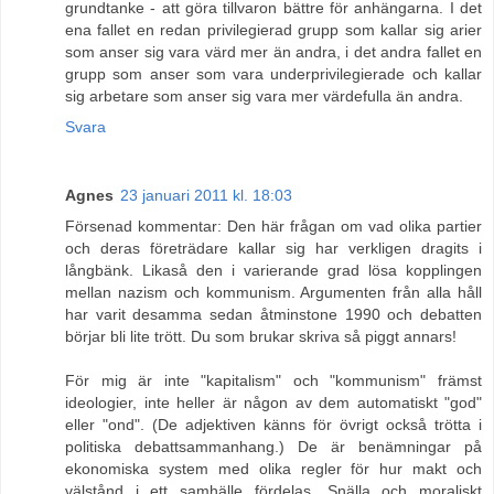
grundtanke - att göra tillvaron bättre för anhängarna. I det
ena fallet en redan privilegierad grupp som kallar sig arier
som anser sig vara värd mer än andra, i det andra fallet en
grupp som anser som vara underprivilegierade och kallar
sig arbetare som anser sig vara mer värdefulla än andra.
Svara
Agnes
23 januari 2011 kl. 18:03
Försenad kommentar: Den här frågan om vad olika partier
och deras företrädare kallar sig har verkligen dragits i
långbänk. Likaså den i varierande grad lösa kopplingen
mellan nazism och kommunism. Argumenten från alla håll
har varit desamma sedan åtminstone 1990 och debatten
börjar bli lite trött. Du som brukar skriva så piggt annars!
För mig är inte "kapitalism" och "kommunism" främst
ideologier, inte heller är någon av dem automatiskt "god"
eller "ond". (De adjektiven känns för övrigt också trötta i
politiska debattsammanhang.) De är benämningar på
ekonomiska system med olika regler för hur makt och
välstånd i ett samhälle fördelas. Snälla och moraliskt