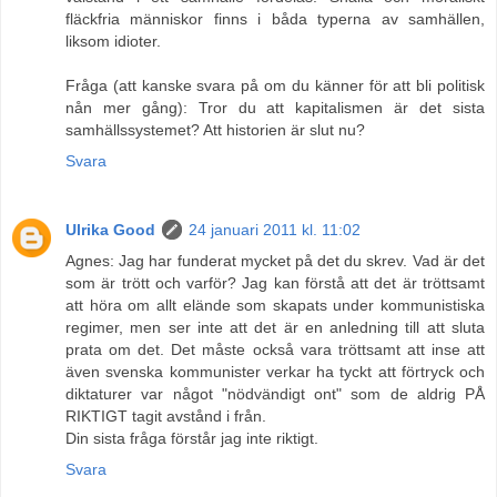
fläckfria människor finns i båda typerna av samhällen,
liksom idioter.
Fråga (att kanske svara på om du känner för att bli politisk
nån mer gång): Tror du att kapitalismen är det sista
samhällssystemet? Att historien är slut nu?
Svara
Ulrika Good
24 januari 2011 kl. 11:02
Agnes: Jag har funderat mycket på det du skrev. Vad är det
som är trött och varför? Jag kan förstå att det är tröttsamt
att höra om allt elände som skapats under kommunistiska
regimer, men ser inte att det är en anledning till att sluta
prata om det. Det måste också vara tröttsamt att inse att
även svenska kommunister verkar ha tyckt att förtryck och
diktaturer var något "nödvändigt ont" som de aldrig PÅ
RIKTIGT tagit avstånd i från.
Din sista fråga förstår jag inte riktigt.
Svara