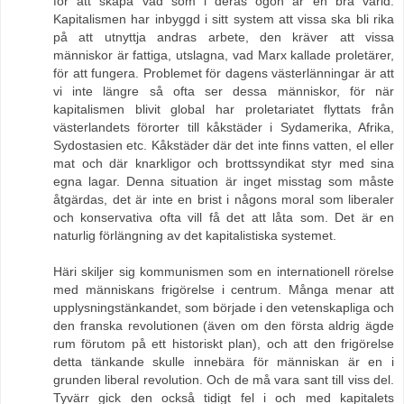
för att skapa vad som i deras ögon är en bra värld.
Kapitalismen har inbyggd i sitt system att vissa ska bli rika
på att utnyttja andras arbete, den kräver att vissa
människor är fattiga, utslagna, vad Marx kallade proletärer,
för att fungera. Problemet för dagens västerlänningar är att
vi inte längre så ofta ser dessa människor, för när
kapitalismen blivit global har proletariatet flyttats från
västerlandets förorter till kåkstäder i Sydamerika, Afrika,
Sydostasien etc. Kåkstäder där det inte finns vatten, el eller
mat och där knarkligor och brottssyndikat styr med sina
egna lagar. Denna situation är inget misstag som måste
åtgärdas, det är inte en brist i någons moral som liberaler
och konservativa ofta vill få det att låta som. Det är en
naturlig förlängning av det kapitalistiska systemet.
Häri skiljer sig kommunismen som en internationell rörelse
med människans frigörelse i centrum. Många menar att
upplysningstänkandet, som började i den vetenskapliga och
den franska revolutionen (även om den första aldrig ägde
rum förutom på ett historiskt plan), och att den frigörelse
detta tänkande skulle innebära för människan är en i
grunden liberal revolution. Och de må vara sant till viss del.
Tyvärr gick den också tidigt fel i och med kapitalets