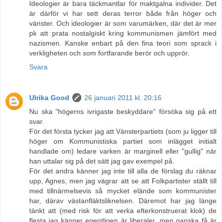
Ideologier är bara täckmantlar för maktgalna individer. Det
är därför vi har sett deras terror både från höger och
vänster. Och ideologier är som varumärken, där det är mer
pk att prata nostalgiskt kring kommunismen jämfört med
nazismen. Kanske enbart på den fina teori som sprack i
verkligheten och som fortfarande berör och upprör.
Svara
Ulrika Good
26 januari 2011 kl. 20:16
Nu ska "högerns ivrigaste beskyddare" försöka sig på ett
svar.
För det första tycker jag att Vänsterpartiets (som ju ligger till
höger om Kommunistiska partiet som inlägget initialt
handlade om) ledare varken är marginell eller "gullig" när
han uttalar sig på det sätt jag gav exempel på.
För det andra känner jag inte till alla de förslag du räknar
upp, Agnes, men jag vägrar att se att Folkpartister ställt till
med tillnärmelsevis så mycket elände som kommunister
har, därav västanfläktsliknelsen. Däremot har jag länge
tänkt att (med risk för att verka efterkonstruerat klok) de
flesta jag känner egentligen är liberaler, men ganska få är