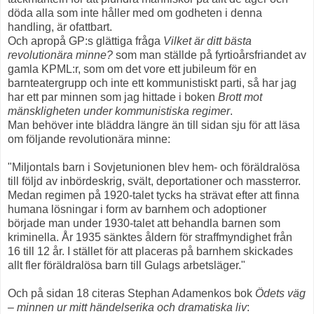
döda alla som inte håller med om godheten i denna
handling, är ofattbart.
Och apropå GP:s glättiga fråga
Vilket är ditt bästa
revolutionära minne?
som man ställde på fyrtioårsfriandet av
gamla KPML:r, som om det vore ett jubileum för en
barnteatergrupp och inte ett kommunistiskt parti, så har jag
har ett par minnen som jag hittade i boken
Brott mot
mänskligheten under kommunistiska regimer
.
Man behöver inte bläddra längre än till sidan sju för att läsa
om följande revolutionära minne:
"Miljontals barn i Sovjetunionen blev hem- och föräldralösa
till följd av inbördeskrig, svält, deportationer och massterror.
Medan regimen på 1920-talet tycks ha strävat efter att finna
humana lösningar i form av barnhem och adoptioner
började man under 1930-talet att behandla barnen som
kriminella. År 1935 sänktes åldern för straffmyndighet från
16 till 12 år. I stället för att placeras på barnhem skickades
allt fler föräldralösa barn till Gulags arbetsläger."
Och på sidan 18 citeras Stephan Adamenkos bok
Ödets väg
– minnen ur mitt händelserika och dramatiska liv
: