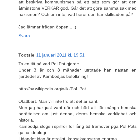
att beskriva kommunismen på ett sätt som gör att den
åtminstone VERKAR god. Går det att göra samma sak med
nazismen? Och om inte, vad beror den här skillnaden på?
Jag lämnar frågan öppen... ;)
Svara
Tootsie
11 januari 2011 kl. 19:51
Ta en titt på vad Pol Pot gjorde...
Under 3 år och 8 månader utrotade han nästan en
fjärdedel av Kambodjas befolkning!
http://sv.wikipedia.org/wiki/Pol_Pot
Ofattbart. Man vill inte tro att det är sant.
Men jag har just varit där och hört allt för många hemska
berättelser om just denna, deras hemska verklighet och
historia.
Kambodja slogs i spillror för lång tid framöver pga Pol Pots
galna ideologi.
Lidandet idag är otroligt, konsekvenserna enorma.