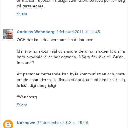
är nåt som uppstår i trasiga samhällen, oavsett politisk färg
på dess ledare.
Svara
Andreas Wennborg
2 februari 2011 kl. 11:45
OCH där kom det: kommunism är inte ond.
Min morfar sköts ihjäl och andra delar av släkten fick sina
hem skövlade eller beslagtagna. Några fick åka till Gulag.
Inte ond?
Att personer fortfarande kan hylla kommunismen och prata
om den som det skulle finnas något gott med den är för mig
fullständigt obegripligt.
/Wennborg
Svara
Unknown
14 december 2013 kl. 19:28