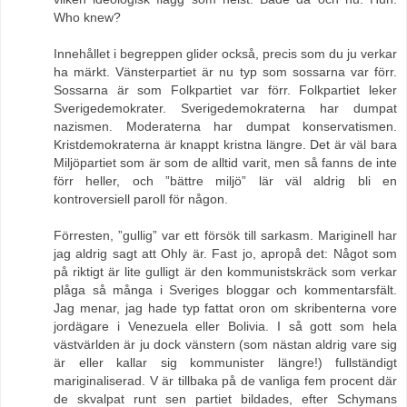
Who knew?
Innehållet i begreppen glider också, precis som du ju verkar
ha märkt. Vänsterpartiet är nu typ som sossarna var förr.
Sossarna är som Folkpartiet var förr. Folkpartiet leker
Sverigedemokrater. Sverigedemokraterna har dumpat
nazismen. Moderaterna har dumpat konservatismen.
Kristdemokraterna är knappt kristna längre. Det är väl bara
Miljöpartiet som är som de alltid varit, men så fanns de inte
förr heller, och ”bättre miljö” lär väl aldrig bli en
kontroversiell paroll för någon.
Förresten, ”gullig” var ett försök till sarkasm. Mariginell har
jag aldrig sagt att Ohly är. Fast jo, apropå det: Något som
på riktigt är lite gulligt är den kommunistskräck som verkar
plåga så många i Sveriges bloggar och kommentarsfält.
Jag menar, jag hade typ fattat oron om skribenterna vore
jordägare i Venezuela eller Bolivia. I så gott som hela
västvärlden är ju dock vänstern (som nästan aldrig vare sig
är eller kallar sig kommunister längre!) fullständigt
mariginaliserad. V är tillbaka på de vanliga fem procent där
de skvalpat runt sen partiet bildades, efter Schymans