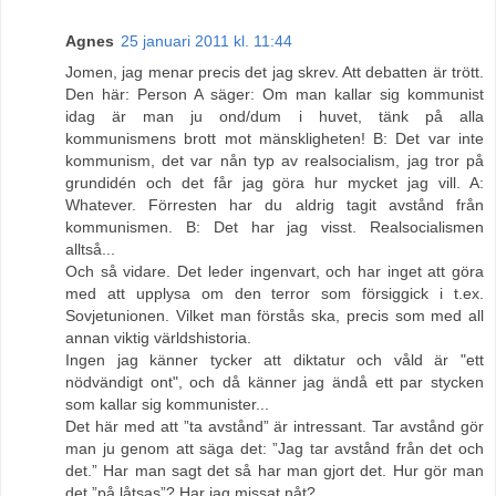
Agnes
25 januari 2011 kl. 11:44
Jomen, jag menar precis det jag skrev. Att debatten är trött.
Den här: Person A säger: Om man kallar sig kommunist
idag är man ju ond/dum i huvet, tänk på alla
kommunismens brott mot mänskligheten! B: Det var inte
kommunism, det var nån typ av realsocialism, jag tror på
grundidén och det får jag göra hur mycket jag vill. A:
Whatever. Förresten har du aldrig tagit avstånd från
kommunismen. B: Det har jag visst. Realsocialismen
alltså...
Och så vidare. Det leder ingenvart, och har inget att göra
med att upplysa om den terror som försiggick i t.ex.
Sovjetunionen. Vilket man förstås ska, precis som med all
annan viktig världshistoria.
Ingen jag känner tycker att diktatur och våld är "ett
nödvändigt ont", och då känner jag ändå ett par stycken
som kallar sig kommunister...
Det här med att ”ta avstånd” är intressant. Tar avstånd gör
man ju genom att säga det: ”Jag tar avstånd från det och
det.” Har man sagt det så har man gjort det. Hur gör man
det ”på låtsas”? Har jag missat nåt?