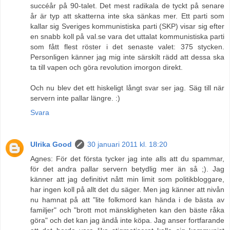
succéår på 90-talet. Det mest radikala de tyckt på senare
år är typ att skatterna inte ska sänkas mer. Ett parti som
kallar sig Sveriges kommunistiska parti (SKP) visar sig efter
en snabb koll på val.se vara det uttalat kommunistiska parti
som fått flest röster i det senaste valet: 375 stycken.
Personligen känner jag mig inte särskilt rädd att dessa ska
ta till vapen och göra revolution imorgon direkt.
Och nu blev det ett hiskeligt långt svar ser jag. Säg till när
servern inte pallar längre. :)
Svara
Ulrika Good
30 januari 2011 kl. 18:20
Agnes: För det första tycker jag inte alls att du spammar,
för det andra pallar servern betydlig mer än så ;). Jag
känner att jag definitivt nått min limit som politikbloggare,
har ingen koll på allt det du säger. Men jag känner att nivån
nu hamnat på att "lite folkmord kan hända i de bästa av
familjer" och "brott mot mänskligheten kan den bäste råka
göra" och det kan jag ändå inte köpa. Jag anser fortfarande