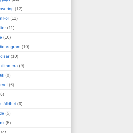
overing
(12)
nikor
(11)
tter
(11)
e
(10)
dioprogram
(10)
disar
(10)
bilkamera
(9)
tik
(8)
ernet
(6)
(6)
ställdhet
(6)
de
(5)
ink
(5)
(4)