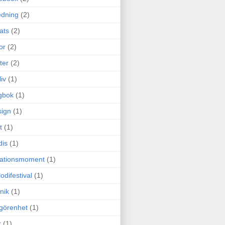
edning
(2)
cats
(2)
or
(2)
ter
(2)
liv
(1)
gbok
(1)
ign
(1)
t
(1)
dis
(1)
itationsmoment
(1)
odifestival
(1)
nik
(1)
görenhet
(1)
r
(1)