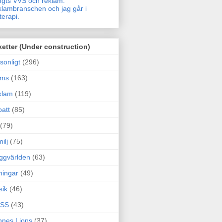
gts VVS och reklam.
lambranschen och jag går i
terapi.
ketter (Under construction)
sonligt
(296)
ams
(163)
klam
(119)
att
(85)
(79)
ilj
(75)
ggvärlden
(63)
ningar
(49)
sik
(46)
SS
(43)
nes Lions
(37)