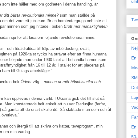
ulr
a som inte håller med om godheten i denna handling, är
är ditt bästa revolutionära minne?
som man ställde på
Twe
 om det vore ett jubileum för en barnteatergrupp och inte ett
t par minnen som jag hittade i boken
Brott mot mänskligheten
 sidan sju för att läsa om följande revolutionära minne:
Gre
Nej
m- och föräldralösa till följd av inbördeskrig, svält,
gimen på 1920-talet tycks ha strävat efter att finna humana
En 
ioner började man under 1930-talet att behandla barnen som
raffmyndighet från 16 till 12 år. I stället för att placeras på
Mo
 barn till Gulags arbetsläger."
SM 
amenkos bok
Ödets väg – minnen ur mitt händelserika och
Det
Lej
 kan upplevas i denna värld. I Ukraina gick det till slut så
. Man konstaterade helt enkelt att nu var Djedusjka (farfar,
Vec
r) så gamla att de snart skulle dö. Så slaktade man dem och åt
 överleva."
Fam
nan och återgå till att skriva om katter, teveprogram, min
En 
ner om min vardag.
50-