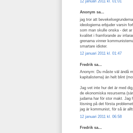
12 januari 2011 kl. 01:01
Anonym sa...
jag tror att bevekelsegrundern
ideologierna erbjuder varsin for
som man skulle onska - det ar k
kvalitet i framforande av irrlara
grenarna vinner kommunisterna o
smartare idioter.
12 januari 2011 kl. 01:47
Fredrik sa...
Anonym: Du måste väl ändå med
kapitalisterna) än helt blint (m
Jag vet inte hur det är med dig
de ekonomiska resurserna (särsk
judarna har för stor makt. Jag h
lösning på det första problemet
jag är kommunist, för så är allts
12 januari 2011 kl. 06:58
Fredrik sa...