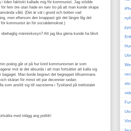
g i tiden faktiskt kallade mig för kommunist. Jag stödde
för fem öre utan hade en naiv tro på att man kunde skapa
iPh
 använda våld. (Det är väl i grund och botten vad
ång, men eftersom den knappast gör det längre låg det
nyh
g för kommunist än för socialdemokrat.)
pys
n obehaglig människosyn? Att jag lika gärna kunde ha blivit
Enk
Hu
Ut
tt min poäng går ut på hur körd kommunismen är som
We
agerar mot är det absurda i att man fortsätter att kalla sig
rec
 i bagaget. Man borde begravt det begreppet tillsammans
h skäran för minst ett par decennier sedan.
sti
alla som anslöt sig till nazisterna i Tyskland på trettiotalet
vid
Fun
Utv
ortsätta med inlägg ang politik!
Vin
fac