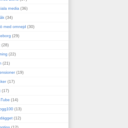
iala media
(36)
råk
(34)
rö med omnejd
(30)
teborg
(29)
t
(28)
ning
(22)
m
(21)
ensioner
(19)
ker
(17)
t
(17)
uTube
(14)
logg100
(13)
dägget
(12)
ggtips
(12)