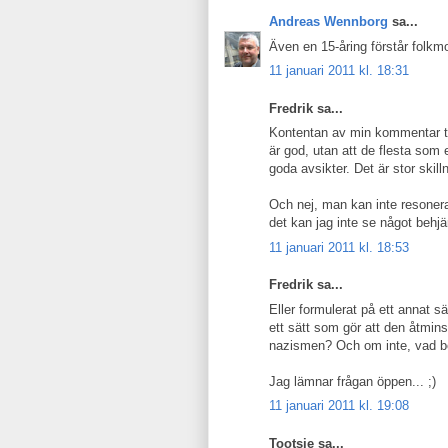
Andreas Wennborg
sa...
Även en 15-åring förstår folkm
11 januari 2011 kl. 18:31
Fredrik sa...
Kontentan av min kommentar til
är god, utan att de flesta som
goda avsikter. Det är stor skill
Och nej, man kan inte resonera
det kan jag inte se något behjä
11 januari 2011 kl. 18:53
Fredrik sa...
Eller formulerat på ett annat 
ett sätt som gör att den åtm
nazismen? Och om inte, vad be
Jag lämnar frågan öppen... ;)
11 januari 2011 kl. 19:08
Tootsie sa...