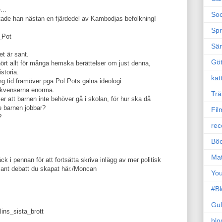
...
Soc
tade han nästan en fjärdedel av Kambodjas befolkning!
Sp
l_Pot
Sä
det är sant.
Gö
hört allt för många hemska berättelser om just denna,
storia.
kat
ång tid framöver pga Pol Pots galna ideologi.
sekvenserna enorma.
Trä
 att barnen inte behöver gå i skolan, för hur ska då
e barnen jobbar?
Fil
?
rec
Böc
Ma
äck i pennan för att fortsätta skriva inlägg av mer politisk
ssant debatt du skapat här./Moncan
Yo
#B
Gul
lins_sista_brott
blo