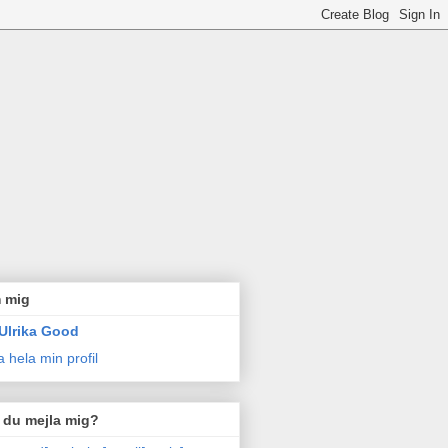
 mig
Ulrika Good
a hela min profil
l du mejla mig?