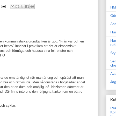
HM 
Odd
Änn
Hur
Hur
 den kommunistiska grundtanken är god. “Från var och en
rek
ter behov” innebär i praktiken att det är ekonomiskt
tens och förmåga och haussa sina fel, brister och
Sty
NSHO
Sem
che
Ava
ldrande omständighet när man är ung och opåläst att man
Jag
en bra och rättvis idé. Men någonstans i högstadiet är det
Att den är en dum och omöjlig idé. Nazismen däremot är
kund. Där finns inte ens den förljugna tanken om en bättre
Krö
 och cyklar.
Rek
Kon