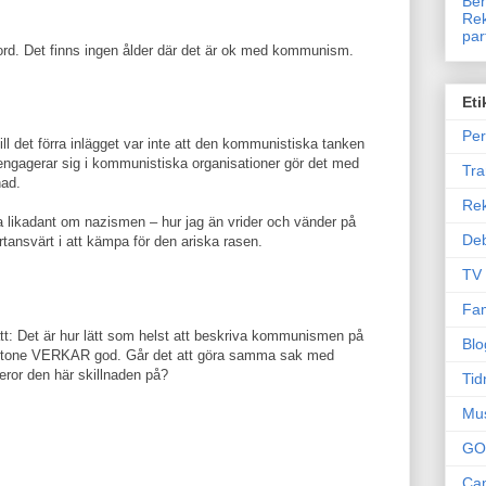
Ben
Rek
par
ord. Det finns ingen ålder där det är ok med kommunism.
Eti
Per
l det förra inlägget var inte att den kommunistiska tanken
 engagerar sig i kommunistiska organisationer gör det med
Tr
nad.
Re
 likadant om nazismen – hur jag än vrider och vänder på
Deb
rtansvärt i att kämpa för den ariska rasen.
TV
Fam
sätt: Det är hur lätt som helst att beskriva kommunismen på
Blo
instone VERKAR god. Går det att göra samma sak med
ror den här skillnaden på?
Tid
Mu
GO
Can