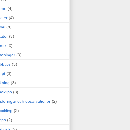
one
(4)
eter
(4)
sel
(4)
äter
(3)
mor
(3)
maningar
(3)
bbtips
(3)
ept
(3)
ckning
(3)
eoklipp
(3)
deringar och observationer
(2)
eckling
(2)
tips
(2)
ebook
(2)