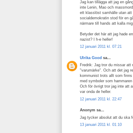
Jag kan tillägga att jag en gån
inte Lenin, Mao och massmord 
ett klasslöst samhälle utan att
socialdemokratin stod för en g
närmare till hands att kalla mi
Betyder det här att jag hade e
nazist? I h-e heller!
12 januari 2011 kl. 07:21
Ulrika Good
sa...
Fredrik: Jag tror du missar a
"varumärke". Och att det jag re
kommunist trots allt som finns
med symboler som hammaren oc
Och för övrigt tror jag inte att 
var onda de heller.
12 januari 2011 kl. 22:47
Anonym sa...
Jag tycker absolut att du ska f
13 januari 2011 kl. 01:10