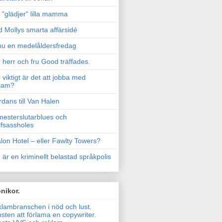
"glädjer" lilla mamma
 Mollys smarta affärsidé
u en medelåldersfredag
 herr och fru Good träffades.
 viktigt är det att jobba med
lam?
rdans till Van Halen
esterslutarblues och
fsassholes
lon Hotel – eller Fawlty Towers?
 är en kriminellt belastad språkpolis
nikor.
lambranschen i nöd och lust.
sten att förlama en copywriter.