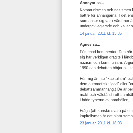
Anonym sa...
Kommunismen och nazismen byg
bättre för anhängarna. I det ena
som anser sig vara värd mer än
underprivilegierade och kallar 
14 januari 2011 kl. 13:35
Agnes sa...
Försenad kommentar: Den här fr
sig har verkligen dragits i lån
nazism och kommunism. Argume
1990 och debatten börjar bli li
För mig är inte "kapitalism" oc
dem automatiskt "god" eller "on
debattsammanhang.) De är ben
makt och välstånd i ett samhäll
i båda typerna av samhällen, li
Fråga (att kanske svara på om d
kapitalismen är det sista samhä
23 januari 2011 kl. 18:03