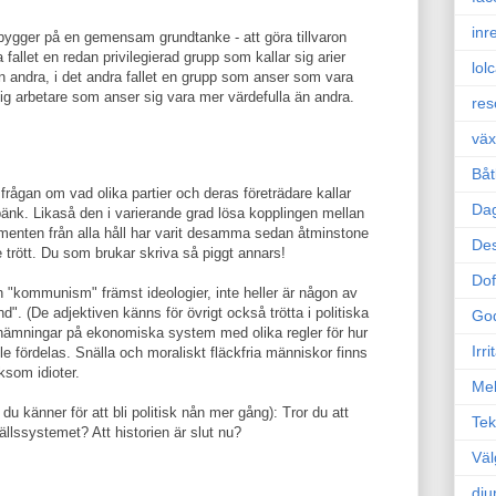
inr
ger på en gemensam grundtanke - att göra tillvaron
 fallet en redan privilegierad grupp som kallar sig arier
lol
 andra, i det andra fallet en grupp som anser som vara
sig arbetare som anser sig vara mer värdefulla än andra.
res
väx
Båt
ågan om vad olika partier och deras företrädare kallar
Da
gbänk. Likaså den i varierande grad lösa kopplingen mellan
nten från alla håll har varit desamma sedan åtminstone
Des
te trött. Du som brukar skriva så piggt annars!
Dof
h "kommunism" främst ideologier, inte heller är någon av
d". (De adjektiven känns för övrigt också trötta i politiska
Go
ämningar på ekonomiska system med olika regler för hur
Irr
e fördelas. Snälla och moraliskt fläckfria människor finns
ksom idioter.
Mel
u känner för att bli politisk nån mer gång): Tror du att
Tek
llssystemet? Att historien är slut nu?
Väl
dju