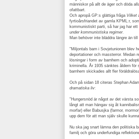
människor på allt de äger och döda all
ofattbart.
Och apropå GP:s glättiga fråga
Vilket 
fyrtioårsfriandet av gamla KPML:r, som
kommunistiskt parti, så har jag har et
under kommunistiska regimer
.
Man behöver inte bläddra längre än till
"Miljontals barn i Sovjetunionen blev he
deportationer och massterror. Medan re
lösningar i form av barnhem och adopt
kriminella. År 1935 sänktes åldern för st
barnhem skickades allt fler föräldralösa
Och på sidan 18 citeras Stephan Ad
dramatiska liv
:
"Hungersnöd är något av det värsta som
långt att man hängav sig åt kannibalism
morfar) eller Babusjka (farmor, mormo
upp dem för att man själv skulle kunna
Nu ska jag snart lämna den politiska ba
familj och göra underfundiga reflektio