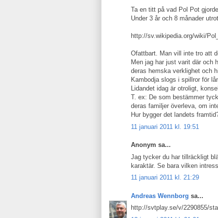
Ta en titt på vad Pol Pot gjorde
Under 3 år och 8 månader utro
http://sv.wikipedia.org/wiki/Po
Ofattbart. Man vill inte tro att 
Men jag har just varit där och 
deras hemska verklighet och hi
Kambodja slogs i spillror för l
Lidandet idag är otroligt, kon
T. ex: De som bestämmer tycker
deras familjer överleva, om int
Hur bygger det landets framtid
11 januari 2011 kl. 19:51
Anonym sa...
Jag tycker du har tillräckligt bl
karaktär. Se bara vilken intre
11 januari 2011 kl. 21:29
Andreas Wennborg
sa...
http://svtplay.se/v/2290855/sta