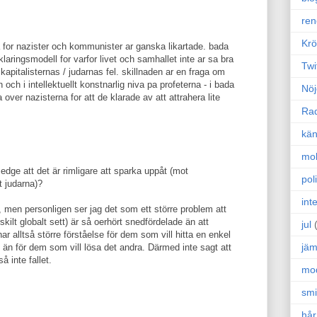
ren
Krö
a for nazister och kommunister ar ganska likartade. bada
klaringsmodell for varfor livet och samhallet inte ar sa bra
Twi
apitalisternas / judarnas fel. skillnaden ar en fraga om
n och i intellektuellt konstnarlig niva pa profeterna - i bada
Nöj
ver nazisterna for att de klarade av att attrahera lite
Ra
kän
mo
ge att det är rimligare att sparka uppåt (mot
poli
ot judarna)?
int
, men personligen ser jag det som ett större problem att
ilt globalt sett) är så oerhört snedfördelade än att
jul
ar alltså större förståelse för dem som vill hitta en enkel
jäm
 än för dem som vill lösa det andra. Därmed inte sagt att
å inte fallet.
mo
sm
hår