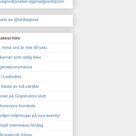
ikagood[snabel-a]gmail[punkt]com
ets av @ulrikagood
atest hits
, mina ord är inte till salu.
karriär som aldig blev.
genakronymerna
i Ledindiss
 bästa av två världar
onet på Gripsholms slott
korevyns horskola
iljen miljömupp på nya äventyr
rejäl människas lördag.
årstalet till Johan