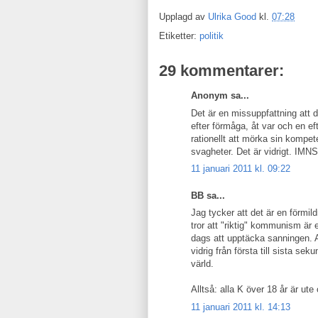
Upplagd av
Ulrika Good
kl.
07:28
Etiketter:
politik
29 kommentarer:
Anonym sa...
Det är en missuppfattning att
efter förmåga, åt var och en ef
rationellt att mörka sin kompe
svagheter. Det är vidrigt. IM
11 januari 2011 kl. 09:22
BB sa...
Jag tycker att det är en förmi
tror att "riktig" kommunism är 
dags att upptäcka sanningen. 
vidrig från första till sista se
värld.
Alltså: alla K över 18 år är ute
11 januari 2011 kl. 14:13