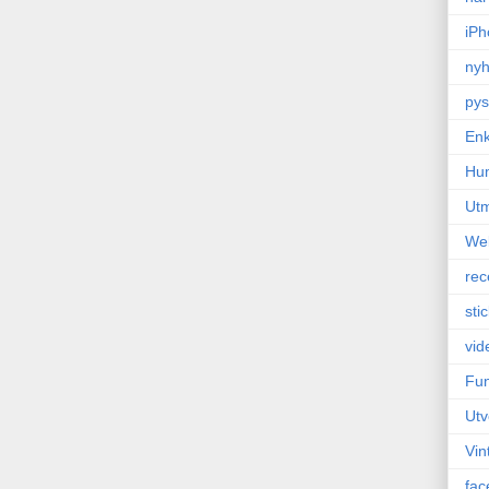
iPh
nyh
pys
Enk
Hu
Ut
We
rec
sti
vid
Fun
Utv
Vin
fac