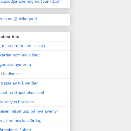
ikagood[snabel-a]gmail[punkt]com
ets av @ulrikagood
atest hits
, mina ord är inte till salu.
karriär som aldig blev.
genakronymerna
i Ledindiss
 bästa av två världar
onet på Gripsholms slott
korevyns horskola
iljen miljömupp på nya äventyr
rejäl människas lördag.
årstalet till Johan