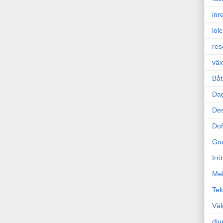
inr
lol
res
väx
Båt
Da
Des
Dof
Go
Irr
Mel
Tek
Väl
dju