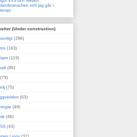
gts VVS och reklam.
lambranschen och jag går i
terapi.
ketter (Under construction)
sonligt
(296)
ams
(163)
klam
(119)
att
(85)
(79)
ilj
(75)
ggvärlden
(63)
ningar
(49)
sik
(46)
SS
(43)
nes Lions
(37)