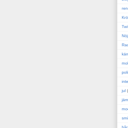
ren
Krö
Twi
Nöj
Ra
kän
mo
poli
int
jul
jäm
mo
sm
hår