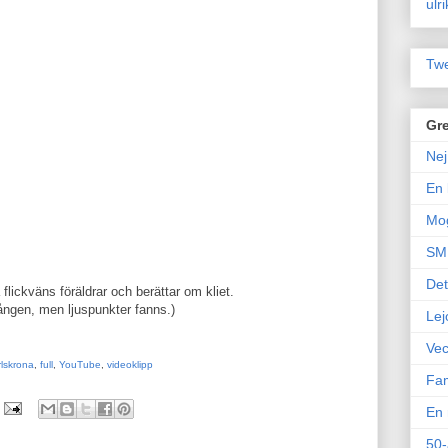
ulr
Twe
Gre
Nej
En 
Mo
SM 
Det
 flickväns föräldrar och berättar om kliet.
 gången, men ljuspunkter fanns.)
Lej
Vec
lskrona
,
full
,
YouTube
,
videoklipp
Fam
En 
50-