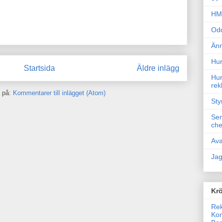
HM 
Odd
Änn
Hur
Startsida
Äldre inlägg
Hur
rek
 på:
Kommentarer till inlägget (Atom)
Sty
Sem
che
Ava
Jag
Krö
Rek
Kon