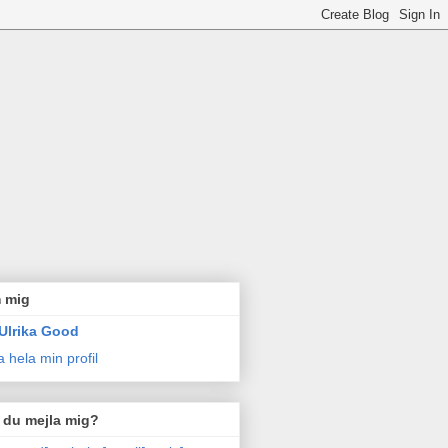
 mig
Ulrika Good
a hela min profil
l du mejla mig?