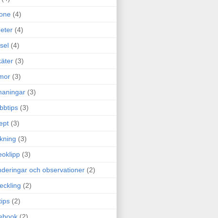
one
(4)
eter
(4)
sel
(4)
äter
(3)
mor
(3)
maningar
(3)
bbtips
(3)
ept
(3)
ckning
(3)
eoklipp
(3)
deringar och observationer
(2)
eckling
(2)
tips
(2)
ebook
(2)