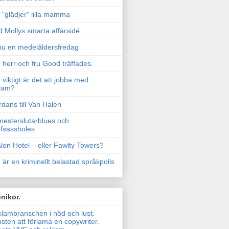
"glädjer" lilla mamma
 Mollys smarta affärsidé
u en medelåldersfredag
 herr och fru Good träffades.
 viktigt är det att jobba med
lam?
rdans till Van Halen
esterslutarblues och
fsassholes
lon Hotel – eller Fawlty Towers?
 är en kriminellt belastad språkpolis
nikor.
lambranschen i nöd och lust.
sten att förlama en copywriter.