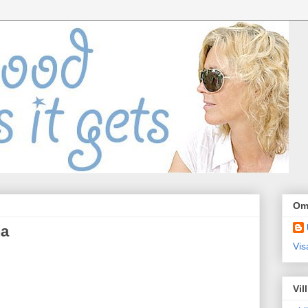
Om
na
Vis
Vil