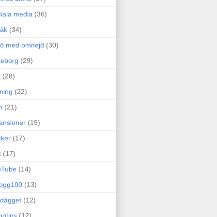
iala media
(36)
råk
(34)
rö med omnejd
(30)
teborg
(29)
t
(28)
ning
(22)
m
(21)
ensioner
(19)
ker
(17)
t
(17)
uTube
(14)
logg100
(13)
dägget
(12)
ggtips
(12)