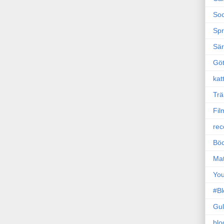
Soc
Sp
Sä
Gö
kat
Trä
Fil
rec
Böc
Ma
Yo
#B
Gul
blo