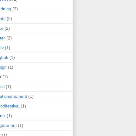
edning
(2)
cats
(2)
or
(2)
ter
(2)
liv
(1)
gbok
(1)
ign
(1)
t
(1)
dis
(1)
itationsmoment
(1)
odifestival
(1)
nik
(1)
görenhet
(1)
r
(1)