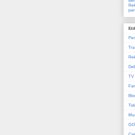
Ben
Rek
par
Eti
Per
Tr
Re
Deb
TV
Fam
Blo
Tid
Mu
GO
Can