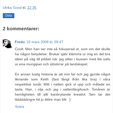
Ulrika Good
kl.
22:35
Dela
2 kommentarer:
Fredo
10 mars 2008 kl. 09:47
Coolt. Men han ser inte så fokuserad ut, som om det skulle
ha någon betydelse. Brukar själv klämma ur mig en del bra
idéer på väg till jobbet när jag sitter i bussen med lite saliv
ur ena mungipan och slöstirrar på landskapet.
En annan lustig historia är att min far och jag gjorde något
liknande som Keith (fast långt ifrån lika bra) i våra
respektive tonår. Mitt i natten gick vi upp och målade en
tavla. Han, i olja och jag i vattenfärg/tusch. Tonåren är
hemligheten till allt banbrytande kreativt. Sen tar det
läääääängre tid ju äldre man blir. :)
Svara