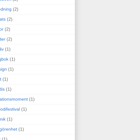
edning
(2)
cats
(2)
or
(2)
ter
(2)
liv
(1)
gbok
(1)
ign
(1)
t
(1)
dis
(1)
itationsmoment
(1)
odifestival
(1)
nik
(1)
görenhet
(1)
r
(1)