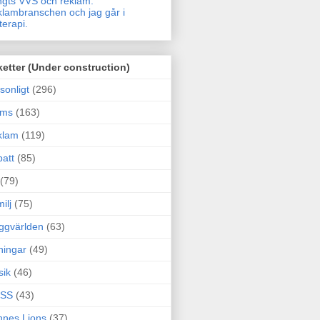
gts VVS och reklam.
lambranschen och jag går i
terapi.
ketter (Under construction)
sonligt
(296)
ams
(163)
klam
(119)
att
(85)
(79)
ilj
(75)
ggvärlden
(63)
ningar
(49)
sik
(46)
SS
(43)
nes Lions
(37)