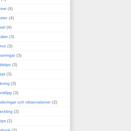
one
(4)
eter
(4)
sel
(4)
äter
(3)
mor
(3)
maningar
(3)
bbtips
(3)
ept
(3)
ckning
(3)
eoklipp
(3)
deringar och observationer
(2)
eckling
(2)
tips
(2)
ebook
(2)