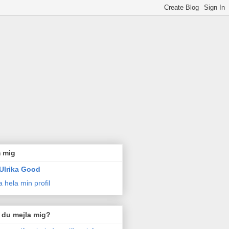
 mig
Ulrika Good
a hela min profil
l du mejla mig?