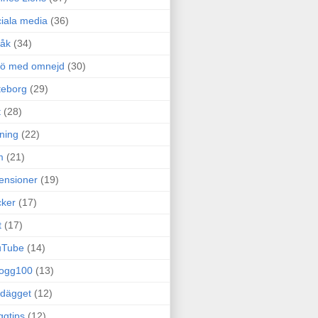
iala media
(36)
råk
(34)
rö med omnejd
(30)
teborg
(29)
t
(28)
ning
(22)
m
(21)
ensioner
(19)
ker
(17)
t
(17)
uTube
(14)
logg100
(13)
dägget
(12)
ggtips
(12)