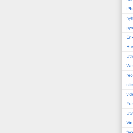
iPh
nyh
pys
Enk
Hu
Ut
We
rec
sti
vid
Fun
Utv
Vin
fac