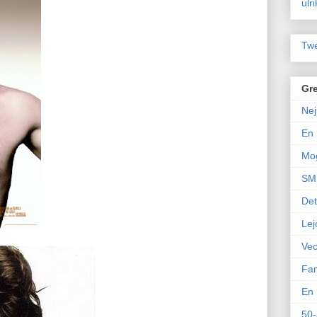
ulr
Twe
Gre
Nej
En 
Mo
SM 
Det
Lej
Vec
Fam
En 
50-