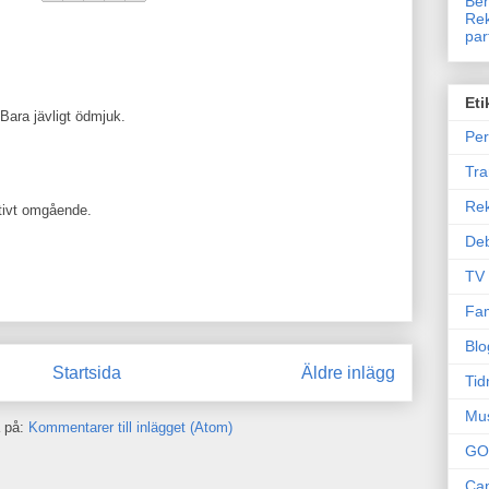
Ben
Rek
par
Eti
 Bara jävligt ödmjuk.
Per
Tr
Re
tivt omgående.
Deb
TV
Fam
Blo
Startsida
Äldre inlägg
Tid
Mu
 på:
Kommentarer till inlägget (Atom)
GO
Can