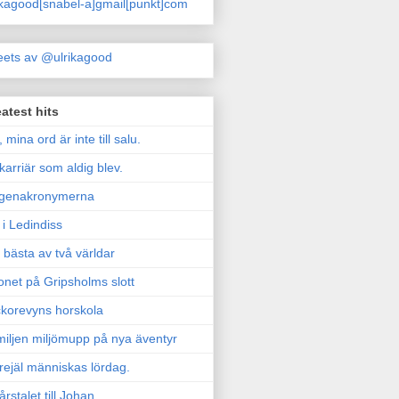
ikagood[snabel-a]gmail[punkt]com
ets av @ulrikagood
atest hits
, mina ord är inte till salu.
karriär som aldig blev.
genakronymerna
i Ledindiss
 bästa av två världar
onet på Gripsholms slott
korevyns horskola
iljen miljömupp på nya äventyr
rejäl människas lördag.
årstalet till Johan