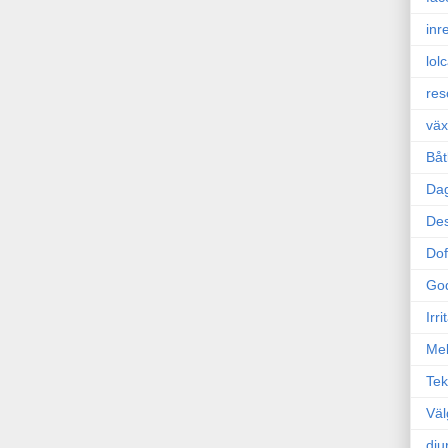
inr
lol
res
väx
Båt
Da
Des
Dof
Go
Irr
Mel
Tek
Väl
dju