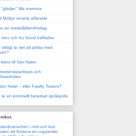
"glädjer" lilla mamma
 Mollys smarta affärsidé
u en medelåldersfredag
 herr och fru Good träffades.
 viktigt är det att jobba med
lam?
rdans till Van Halen
esterslutarblues och
fsassholes
lon Hotel – eller Fawlty Towers?
 är en kriminellt belastad språkpolis
nikor.
lambranschen i nöd och lust.
sten att förlama en copywriter.