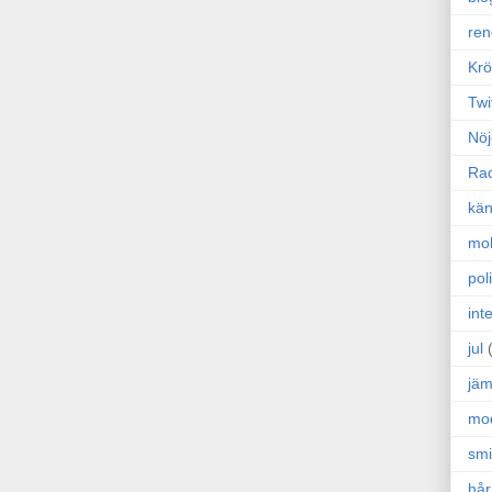
ren
Krö
Twi
Nöj
Ra
kän
mo
poli
int
jul
jäm
mo
sm
hår