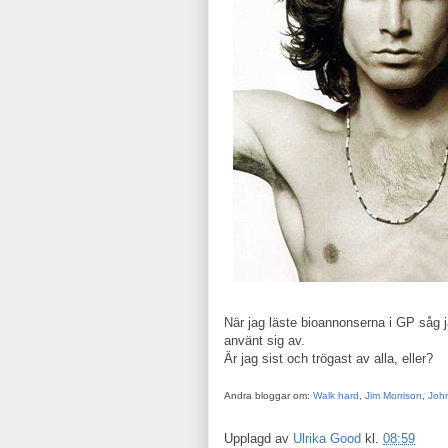
När jag läste bioannonserna i GP såg j
använt sig av.
Är jag sist och trögast av alla, eller?
Andra bloggar om:
Walk hard
,
Jim Morrison
,
John
Upplagd av
Ulrika Good
kl.
08:59