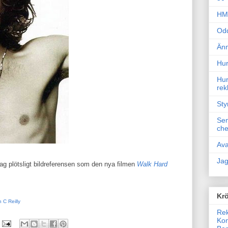
HM 
Odd
Änn
Hur
Hur
rek
Sty
Sem
che
Ava
Jag
ag plötsligt bildreferensen som den nya filmen
Walk Hard
Krö
 C Reilly
Rek
Kon