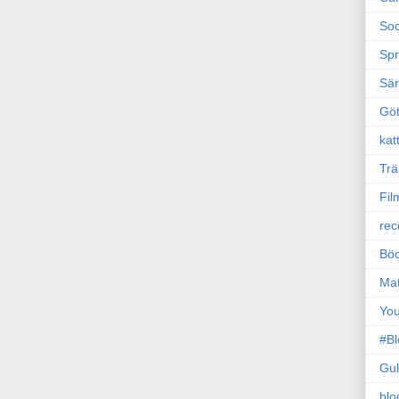
Soc
Sp
Sä
Gö
kat
Trä
Fil
rec
Böc
Ma
Yo
#B
Gul
blo