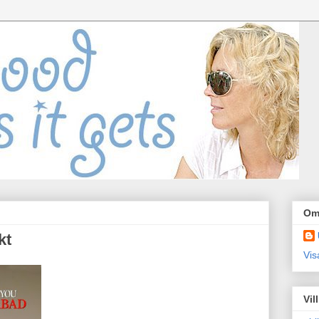
Om
kt
Vis
Vil