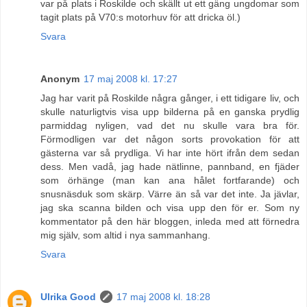
var på plats i Roskilde och skällt ut ett gäng ungdomar som
tagit plats på V70:s motorhuv för att dricka öl.)
Svara
Anonym
17 maj 2008 kl. 17:27
Jag har varit på Roskilde några gånger, i ett tidigare liv, och
skulle naturligtvis visa upp bilderna på en ganska prydlig
parmiddag nyligen, vad det nu skulle vara bra för.
Förmodligen var det någon sorts provokation för att
gästerna var så prydliga. Vi har inte hört ifrån dem sedan
dess. Men vadå, jag hade nätlinne, pannband, en fjäder
som örhänge (man kan ana hålet fortfarande) och
snusnäsduk som skärp. Värre än så var det inte. Ja jävlar,
jag ska scanna bilden och visa upp den för er. Som ny
kommentator på den här bloggen, inleda med att förnedra
mig själv, som altid i nya sammanhang.
Svara
Ulrika Good
17 maj 2008 kl. 18:28