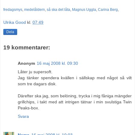
fredagsmys
,
medelåldern
,
så ska det låta
,
Magnus Uggla
,
Carina Berg
,
Ulrika Good
kl.
07:49
Dela
19 kommentarer:
Anonym
16 maj 2008 kl. 09:30
Låter ju supersoft.
Jag tänker spendera kvällen i sällskap med något så vilt
som tre dagars disk.
Därefter ska jag, som belöning, trycka i mig fåniga mängder
grillchips, i takt med att intrigen tätnar i min svulstiga Twin
Peaks-box.
Svara
Nemo
16 maj 2008 kl. 10:03