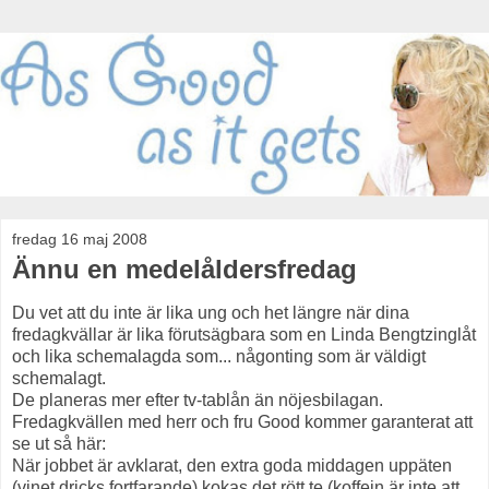
fredag 16 maj 2008
Ännu en medelåldersfredag
Du vet att du inte är lika ung och het längre när dina
fredagkvällar är lika förutsägbara som en Linda Bengtzinglåt
och lika schemalagda som... någonting som är väldigt
schemalagt.
De planeras mer efter tv-tablån än nöjesbilagan.
Fredagkvällen med herr och fru Good kommer garanterat att
se ut så här:
När jobbet är avklarat, den extra goda middagen uppäten
(vinet dricks fortfarande) kokas det rött te (koffein är inte att