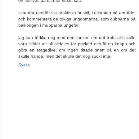
en festival, på ett mer vuxet sätt.
sitta där utanför sin praktiska husbil, i utkanten på området
och kommentera de tokiga ungdomarna. som gubbarna på
balkongen i mupparna ungefär.
jag kan förlika mig med den tanken om det trots allt skulle
vara tillåtet att bli alldeles för packad och få en knäpp och
göra en stagedive. om ingen tittade snett på en om det
skulle hända, men det skulle det nog suck! inte.
Svara