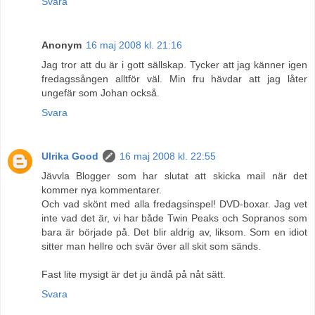
Svara
Anonym
16 maj 2008 kl. 21:16
Jag tror att du är i gott sällskap. Tycker att jag känner igen
fredagssången alltför väl. Min fru hävdar att jag låter
ungefär som Johan också.
Svara
Ulrika Good
16 maj 2008 kl. 22:55
Jävvla Blogger som har slutat att skicka mail när det
kommer nya kommentarer.
Och vad skönt med alla fredagsinspel! DVD-boxar. Jag vet
inte vad det är, vi har både Twin Peaks och Sopranos som
bara är började på. Det blir aldrig av, liksom. Som en idiot
sitter man hellre och svär över all skit som sänds.
Fast lite mysigt är det ju ändå på nåt sätt.
Svara