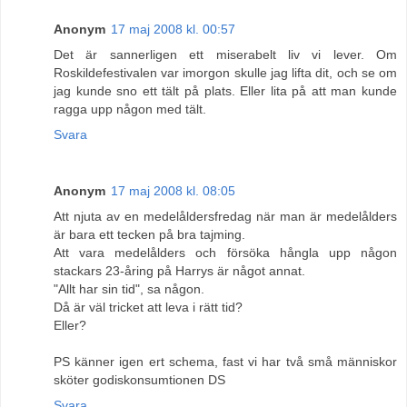
Anonym
17 maj 2008 kl. 00:57
Det är sannerligen ett miserabelt liv vi lever. Om
Roskildefestivalen var imorgon skulle jag lifta dit, och se om
jag kunde sno ett tält på plats. Eller lita på att man kunde
ragga upp någon med tält.
Svara
Anonym
17 maj 2008 kl. 08:05
Att njuta av en medelåldersfredag när man är medelålders
är bara ett tecken på bra tajming.
Att vara medelålders och försöka hångla upp någon
stackars 23-åring på Harrys är något annat.
"Allt har sin tid", sa någon.
Då är väl tricket att leva i rätt tid?
Eller?
PS känner igen ert schema, fast vi har två små människor
sköter godiskonsumtionen DS
Svara