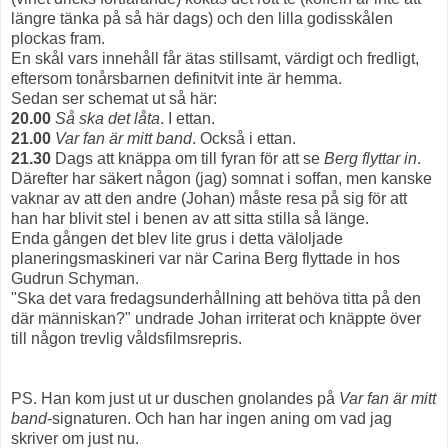
längre tänka på så här dags) och den lilla godisskålen
plockas fram.
En skål vars innehåll får ätas stillsamt, värdigt och fredligt,
eftersom tonårsbarnen definitvit inte är hemma.
Sedan ser schemat ut så här:
20.00
Så ska det låta
. I ettan.
21.00
Var fan är mitt band
. Också i ettan.
21.30
Dags att knäppa om till fyran för att se
Berg flyttar in
.
Därefter har säkert någon (jag) somnat i soffan, men kanske
vaknar av att den andre (Johan) måste resa på sig för att
han har blivit stel i benen av att sitta stilla så länge.
Enda gången det blev lite grus i detta väloljade
planeringsmaskineri var när Carina Berg flyttade in hos
Gudrun Schyman.
"Ska det vara fredagsunderhållning att behöva titta på den
där människan?" undrade Johan irriterat och knäppte över
till någon trevlig våldsfilmsrepris.
PS. Han kom just ut ur duschen gnolandes på
Var fan är mitt
band
-signaturen. Och han har ingen aning om vad jag
skriver om just nu.