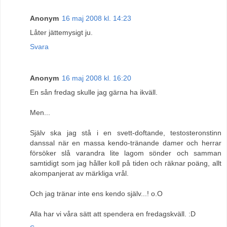
Anonym
16 maj 2008 kl. 14:23
Låter jättemysigt ju.
Svara
Anonym
16 maj 2008 kl. 16:20
En sån fredag skulle jag gärna ha ikväll.
Men...
Själv ska jag stå i en svett-doftande, testosteronstinn
danssal när en massa kendo-tränande damer och herrar
försöker slå varandra lite lagom sönder och samman
samtidigt som jag håller koll på tiden och räknar poäng, allt
akompanjerat av märkliga vrål.
Och jag tränar inte ens kendo själv...! o.O
Alla har vi våra sätt att spendera en fredagskväll. :D