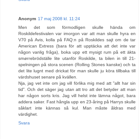
Anonym
17 maj 2008 kl. 11:24
Men det som förmodligen skulle hända om
Roskildefestivalen var imorgon var att man skulle hyra en
V70 på Avis, kolla på FAQ:n på Roskildes sajt om de tar
American Extress (bara för att upptäcka att det inte var
någon vanlig fråga), boka upp ett mysigt rum på ett äkta
smørrebrödställe lite utanför Roskilde, ta bilen in till 21-
spelningen på stora scenen (Rolling Stones kanske) och ta
det lite lugnt med drickat för man skulle ju köra tillbaka till
värdshuset senare på kvällen.
Nja, jag vet inte om jag vill förlika mig med att "allt har sin
tid". Och det säger jag utan att tro att det betyder att man
har någon sorts kris. Jag vill helst inte lämna något, bara
addera saker. Fast hångla upp en 23-åring på Harrys skulle
såklart inte kännas så kul. Man måste åldras med
värdighet.
Svara