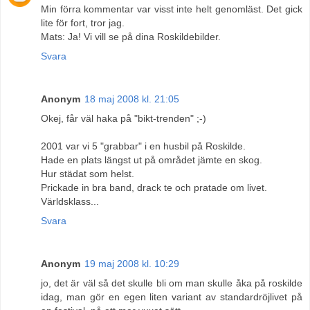
Min förra kommentar var visst inte helt genomläst. Det gick
lite för fort, tror jag.
Mats: Ja! Vi vill se på dina Roskildebilder.
Svara
Anonym
18 maj 2008 kl. 21:05
Okej, får väl haka på "bikt-trenden" ;-)
2001 var vi 5 "grabbar" i en husbil på Roskilde.
Hade en plats längst ut på området jämte en skog.
Hur städat som helst.
Prickade in bra band, drack te och pratade om livet.
Världsklass...
Svara
Anonym
19 maj 2008 kl. 10:29
jo, det är väl så det skulle bli om man skulle åka på roskilde
idag, man gör en egen liten variant av standardröjlivet på