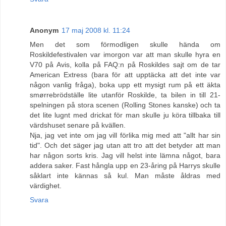
Anonym
17 maj 2008 kl. 11:24
Men det som förmodligen skulle hända om
Roskildefestivalen var imorgon var att man skulle hyra en
V70 på Avis, kolla på FAQ:n på Roskildes sajt om de tar
American Extress (bara för att upptäcka att det inte var
någon vanlig fråga), boka upp ett mysigt rum på ett äkta
smørrebrödställe lite utanför Roskilde, ta bilen in till 21-
spelningen på stora scenen (Rolling Stones kanske) och ta
det lite lugnt med drickat för man skulle ju köra tillbaka till
värdshuset senare på kvällen.
Nja, jag vet inte om jag vill förlika mig med att "allt har sin
tid". Och det säger jag utan att tro att det betyder att man
har någon sorts kris. Jag vill helst inte lämna något, bara
addera saker. Fast hångla upp en 23-åring på Harrys skulle
såklart inte kännas så kul. Man måste åldras med
värdighet.
Svara