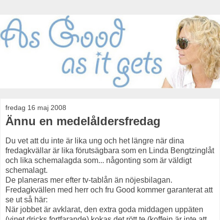
fredag 16 maj 2008
Ännu en medelåldersfredag
Du vet att du inte är lika ung och het längre när dina
fredagkvällar är lika förutsägbara som en Linda Bengtzinglåt
och lika schemalagda som... någonting som är väldigt
schemalagt.
De planeras mer efter tv-tablån än nöjesbilagan.
Fredagkvällen med herr och fru Good kommer garanterat att
se ut så här:
När jobbet är avklarat, den extra goda middagen uppäten
(vinet dricks fortfarande) kokas det rött te (koffein är inte att