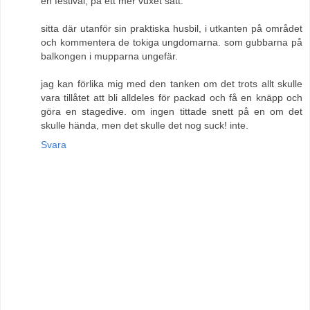
en festival, på ett mer vuxet sätt.
sitta där utanför sin praktiska husbil, i utkanten på området
och kommentera de tokiga ungdomarna. som gubbarna på
balkongen i mupparna ungefär.
jag kan förlika mig med den tanken om det trots allt skulle
vara tillåtet att bli alldeles för packad och få en knäpp och
göra en stagedive. om ingen tittade snett på en om det
skulle hända, men det skulle det nog suck! inte.
Svara