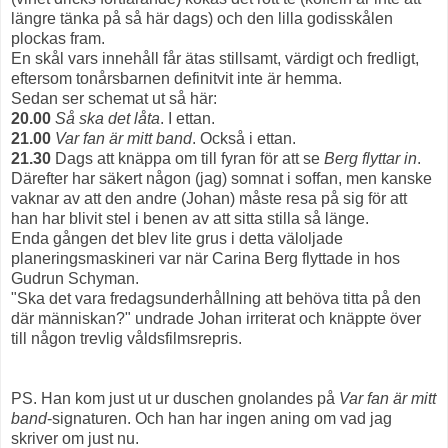
längre tänka på så här dags) och den lilla godisskålen
plockas fram.
En skål vars innehåll får ätas stillsamt, värdigt och fredligt,
eftersom tonårsbarnen definitvit inte är hemma.
Sedan ser schemat ut så här:
20.00
Så ska det låta
. I ettan.
21.00
Var fan är mitt band
. Också i ettan.
21.30
Dags att knäppa om till fyran för att se
Berg flyttar in
.
Därefter har säkert någon (jag) somnat i soffan, men kanske
vaknar av att den andre (Johan) måste resa på sig för att
han har blivit stel i benen av att sitta stilla så länge.
Enda gången det blev lite grus i detta väloljade
planeringsmaskineri var när Carina Berg flyttade in hos
Gudrun Schyman.
"Ska det vara fredagsunderhållning att behöva titta på den
där människan?" undrade Johan irriterat och knäppte över
till någon trevlig våldsfilmsrepris.
PS. Han kom just ut ur duschen gnolandes på
Var fan är mitt
band
-signaturen. Och han har ingen aning om vad jag
skriver om just nu.