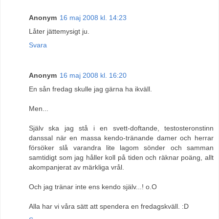
Anonym
16 maj 2008 kl. 14:23
Låter jättemysigt ju.
Svara
Anonym
16 maj 2008 kl. 16:20
En sån fredag skulle jag gärna ha ikväll.
Men...
Själv ska jag stå i en svett-doftande, testosteronstinn
danssal när en massa kendo-tränande damer och herrar
försöker slå varandra lite lagom sönder och samman
samtidigt som jag håller koll på tiden och räknar poäng, allt
akompanjerat av märkliga vrål.
Och jag tränar inte ens kendo själv...! o.O
Alla har vi våra sätt att spendera en fredagskväll. :D