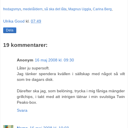
fredagsmys
,
medelåldern
,
så ska det låta
,
Magnus Uggla
,
Carina Berg
,
Ulrika Good
kl.
07:49
Dela
19 kommentarer:
Anonym
16 maj 2008 kl. 09:30
Låter ju supersoft.
Jag tänker spendera kvällen i sällskap med något så vilt
som tre dagars disk.
Därefter ska jag, som belöning, trycka i mig fåniga mängder
grillchips, i takt med att intrigen tätnar i min svulstiga Twin
Peaks-box.
Svara
Nemo
16 maj 2008 kl. 10:03