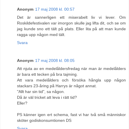
Anonym
17 maj 2008 kl. 00:57
Det är sannerligen ett miserabelt liv vi lever. Om
Roskildefestivalen var imorgon skulle jag lifta dit, och se om
jag kunde sno ett tält på plats. Eller lita på att man kunde
ragga upp någon med tält.
Svara
Anonym
17 maj 2008 kl. 08:05
Att njuta av en medelåldersfredag när man är medelålders
är bara ett tecken på bra tajming.
Att vara medelålders och försöka hångla upp någon
stackars 23-åring på Harrys är något annat.
"Allt har sin tid", sa någon.
Då är väl tricket att leva i rätt tid?
Eller?
PS känner igen ert schema, fast vi har två små människor
sköter godiskonsumtionen DS
Svara