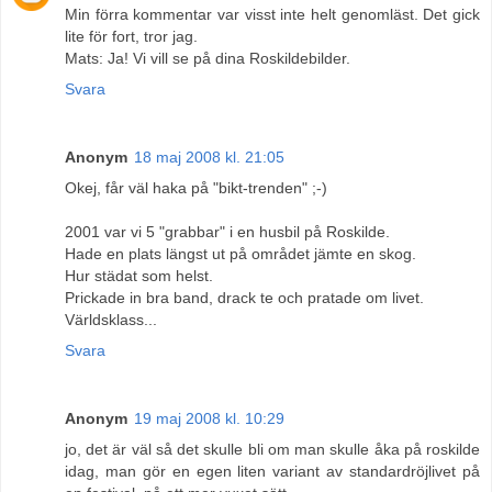
Min förra kommentar var visst inte helt genomläst. Det gick
lite för fort, tror jag.
Mats: Ja! Vi vill se på dina Roskildebilder.
Svara
Anonym
18 maj 2008 kl. 21:05
Okej, får väl haka på "bikt-trenden" ;-)
2001 var vi 5 "grabbar" i en husbil på Roskilde.
Hade en plats längst ut på området jämte en skog.
Hur städat som helst.
Prickade in bra band, drack te och pratade om livet.
Världsklass...
Svara
Anonym
19 maj 2008 kl. 10:29
jo, det är väl så det skulle bli om man skulle åka på roskilde
idag, man gör en egen liten variant av standardröjlivet på