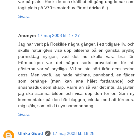
var på plats i Roskilde och skällt ut ett gäng ungdomar som
tagit plats på V70:s motorhuv för att dricka öl.)
Svara
Anonym
17 maj 2008 kl. 17:27
Jag har varit på Roskilde några gånger, i ett tidigare liv, och
skulle naturligtvis visa upp bilderna på en ganska prydlig
parmiddag nyligen, vad det nu skulle vara bra för.
Förmodligen var det någon sorts provokation för att
gästerna var så prydliga. Vi har inte hört ifrån dem sedan
dess. Men vadå, jag hade nätlinne, pannband, en fjäder
som örhänge (man kan ana hålet fortfarande) och
snusnäsduk som skärp. Värre än så var det inte. Ja jävlar,
jag ska scanna bilden och visa upp den för er. Som ny
kommentator på den här bloggen, inleda med att förnedra
mig själv, som altid i nya sammanhang.
Svara
Ulrika Good
17 maj 2008 kl. 18:28