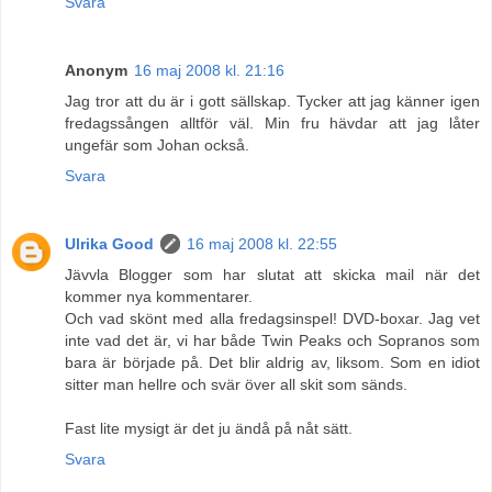
Svara
Anonym
16 maj 2008 kl. 21:16
Jag tror att du är i gott sällskap. Tycker att jag känner igen
fredagssången alltför väl. Min fru hävdar att jag låter
ungefär som Johan också.
Svara
Ulrika Good
16 maj 2008 kl. 22:55
Jävvla Blogger som har slutat att skicka mail när det
kommer nya kommentarer.
Och vad skönt med alla fredagsinspel! DVD-boxar. Jag vet
inte vad det är, vi har både Twin Peaks och Sopranos som
bara är började på. Det blir aldrig av, liksom. Som en idiot
sitter man hellre och svär över all skit som sänds.
Fast lite mysigt är det ju ändå på nåt sätt.
Svara