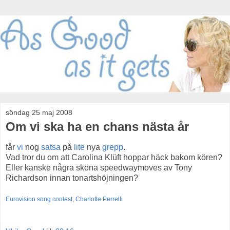
söndag 25 maj 2008
Om vi ska ha en chans nästa år
får
vi
nog
satsa
på
lite
nya
grepp
.
Vad tror du om att Carolina Klüft hoppar häck bakom kören?
Eller kanske några sköna speedwaymoves av Tony
Richardson innan tonartshöjningen?
Eurovision song contest
,
Charlotte Perrelli