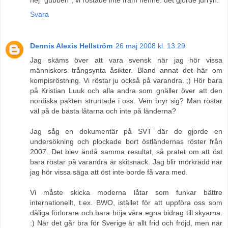
Svara
Dennis Alexis Hellström
26 maj 2008 kl. 13:29
Jag skäms över att vara svensk när jag hör vissa
människors trångsynta åsikter. Bland annat det här om
kompisröstning. Vi röstar ju också på varandra. ;) Hör bara
på Kristian Luuk och alla andra som gnäller över att den
nordiska pakten struntade i oss. Vem bryr sig? Man röstar
väl på de bästa låtarna och inte på länderna?
Jag såg en dokumentär på SVT där de gjorde en
undersökning och plockade bort östländernas röster från
2007. Det blev ändå samma resultat, så pratet om att öst
bara röstar på varandra är skitsnack. Jag blir mörkrädd när
jag hör vissa säga att öst inte borde få vara med.
Vi måste skicka moderna låtar som funkar bättre
internationellt, t.ex. BWO, istället för att uppföra oss som
dåliga förlorare och bara höja våra egna bidrag till skyarna.
:) När det går bra för Sverige är allt frid och fröjd, men när