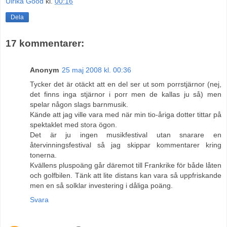
Ulrika Good
kl.
00:16
Dela
17 kommentarer:
Anonym
25 maj 2008 kl. 00:36
Tycker det är otäckt att en del ser ut som porrstjärnor (nej,
det finns inga stjärnor i porr men de kallas ju så) men
spelar någon slags barnmusik.
Kände att jag ville vara med när min tio-åriga dotter tittar på
spektaklet med stora ögon.
Det är ju ingen musikfestival utan snarare en
återvinningsfestival så jag skippar kommentarer kring
tonerna.
Kvällens pluspoäng går däremot till Frankrike för både låten
och golfbilen. Tänk att lite distans kan vara så uppfriskande
men en så solklar investering i dåliga poäng.
Svara