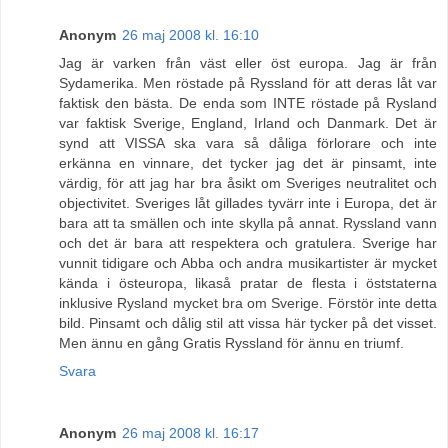
Anonym
26 maj 2008 kl. 16:10
Jag är varken från väst eller öst europa. Jag är från
Sydamerika. Men röstade på Ryssland för att deras låt var
faktisk den bästa. De enda som INTE röstade på Rysland
var faktisk Sverige, England, Irland och Danmark. Det är
synd att VISSA ska vara så dåliga förlorare och inte
erkänna en vinnare, det tycker jag det är pinsamt, inte
värdig, för att jag har bra åsikt om Sveriges neutralitet och
objectivitet. Sveriges låt gillades tyvärr inte i Europa, det är
bara att ta smällen och inte skylla på annat. Ryssland vann
och det är bara att respektera och gratulera. Sverige har
vunnit tidigare och Abba och andra musikartister är mycket
kända i östeuropa, likaså pratar de flesta i öststaterna
inklusive Rysland mycket bra om Sverige. Förstör inte detta
bild. Pinsamt och dålig stil att vissa här tycker på det visset.
Men ännu en gång Gratis Ryssland för ännu en triumf.
Svara
Anonym
26 maj 2008 kl. 16:17