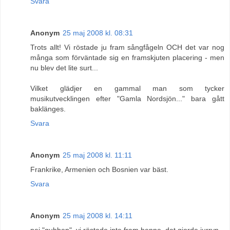
Svara
Anonym
25 maj 2008 kl. 08:31
Trots allt! Vi röstade ju fram sångfågeln OCH det var nog
många som förväntade sig en framskjuten placering - men
nu blev det lite surt...
Vilket glädjer en gammal man som tycker
musikutvecklingen efter "Gamla Nordsjön..." bara gått
baklänges.
Svara
Anonym
25 maj 2008 kl. 11:11
Frankrike, Armenien och Bosnien var bäst.
Svara
Anonym
25 maj 2008 kl. 14:11
nej "gubben", vi röstade inte fram henne. det gjorde jurryn.