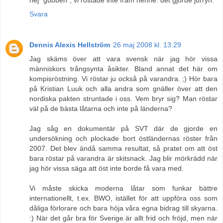
Svara
Dennis Alexis Hellström
26 maj 2008 kl. 13:29
Jag skäms över att vara svensk när jag hör vissa
människors trångsynta åsikter. Bland annat det här om
kompisröstning. Vi röstar ju också på varandra. ;) Hör bara
på Kristian Luuk och alla andra som gnäller över att den
nordiska pakten struntade i oss. Vem bryr sig? Man röstar
väl på de bästa låtarna och inte på länderna?
Jag såg en dokumentär på SVT där de gjorde en
undersökning och plockade bort östländernas röster från
2007. Det blev ändå samma resultat, så pratet om att öst
bara röstar på varandra är skitsnack. Jag blir mörkrädd när
jag hör vissa säga att öst inte borde få vara med.
Vi måste skicka moderna låtar som funkar bättre
internationellt, t.ex. BWO, istället för att uppföra oss som
dåliga förlorare och bara höja våra egna bidrag till skyarna.
:) När det går bra för Sverige är allt frid och fröjd, men när