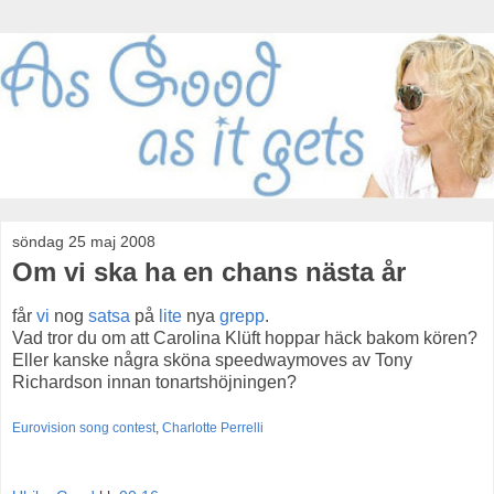
söndag 25 maj 2008
Om vi ska ha en chans nästa år
får
vi
nog
satsa
på
lite
nya
grepp
.
Vad tror du om att Carolina Klüft hoppar häck bakom kören?
Eller kanske några sköna speedwaymoves av Tony
Richardson innan tonartshöjningen?
Eurovision song contest
,
Charlotte Perrelli