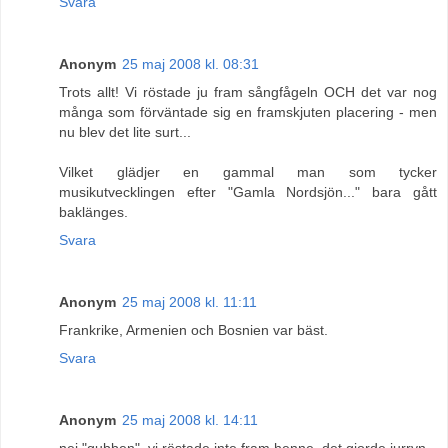
Svara
Anonym
25 maj 2008 kl. 08:31
Trots allt! Vi röstade ju fram sångfågeln OCH det var nog
många som förväntade sig en framskjuten placering - men
nu blev det lite surt...
Vilket glädjer en gammal man som tycker
musikutvecklingen efter "Gamla Nordsjön..." bara gått
baklänges.
Svara
Anonym
25 maj 2008 kl. 11:11
Frankrike, Armenien och Bosnien var bäst.
Svara
Anonym
25 maj 2008 kl. 14:11
nej "gubben", vi röstade inte fram henne. det gjorde jurryn.