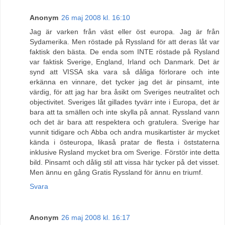
Anonym
26 maj 2008 kl. 16:10
Jag är varken från väst eller öst europa. Jag är från
Sydamerika. Men röstade på Ryssland för att deras låt var
faktisk den bästa. De enda som INTE röstade på Rysland
var faktisk Sverige, England, Irland och Danmark. Det är
synd att VISSA ska vara så dåliga förlorare och inte
erkänna en vinnare, det tycker jag det är pinsamt, inte
värdig, för att jag har bra åsikt om Sveriges neutralitet och
objectivitet. Sveriges låt gillades tyvärr inte i Europa, det är
bara att ta smällen och inte skylla på annat. Ryssland vann
och det är bara att respektera och gratulera. Sverige har
vunnit tidigare och Abba och andra musikartister är mycket
kända i östeuropa, likaså pratar de flesta i öststaterna
inklusive Rysland mycket bra om Sverige. Förstör inte detta
bild. Pinsamt och dålig stil att vissa här tycker på det visset.
Men ännu en gång Gratis Ryssland för ännu en triumf.
Svara
Anonym
26 maj 2008 kl. 16:17