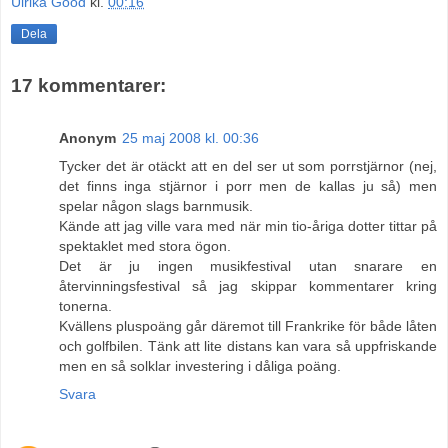
Ulrika Good
kl.
00:16
Dela
17 kommentarer:
Anonym
25 maj 2008 kl. 00:36
Tycker det är otäckt att en del ser ut som porrstjärnor (nej,
det finns inga stjärnor i porr men de kallas ju så) men
spelar någon slags barnmusik.
Kände att jag ville vara med när min tio-åriga dotter tittar på
spektaklet med stora ögon.
Det är ju ingen musikfestival utan snarare en
återvinningsfestival så jag skippar kommentarer kring
tonerna.
Kvällens pluspoäng går däremot till Frankrike för både låten
och golfbilen. Tänk att lite distans kan vara så uppfriskande
men en så solklar investering i dåliga poäng.
Svara