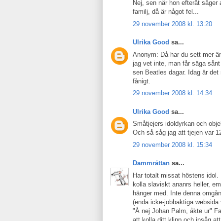
Nej, sen när hon efteråt säger 
familj, då är något fel...
29 november 2008 kl. 13:20
Ulrika Good
sa...
Anonym: Då har du sett mer än 
jag vet inte, man får säga sånt
sen Beatles dagar. Idag är det
fånigt.
29 november 2008 kl. 14:34
Ulrika Good
sa...
Småtjejers idoldyrkan och objek
Och så såg jag att tjejen var 
29 november 2008 kl. 15:34
Dammråttan
sa...
Har totalt missat höstens idol.
kolla slaviskt ananrs heller, e
hänger med. Inte denna omgång
(enda icke-jobbaktiga websida v
"Å nej Johan Palm, åkte ur" Fa
att kolla ditt klipp och insåg a