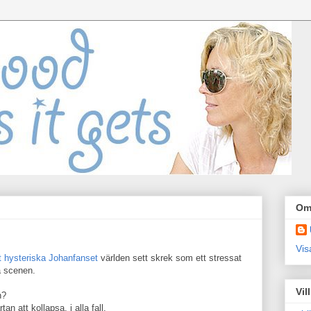
Om
Vis
t hysteriska Johanfanset
världen sett skrek som ett stressat
 scenen.
Vil
n?
an att kollapsa, i alla fall.