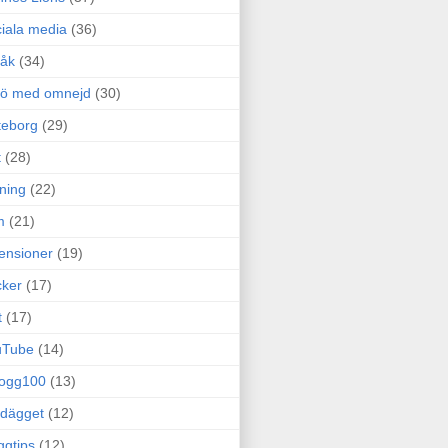
iala media
(36)
råk
(34)
rö med omnejd
(30)
teborg
(29)
t
(28)
ning
(22)
m
(21)
ensioner
(19)
ker
(17)
t
(17)
uTube
(14)
logg100
(13)
dägget
(12)
ggtips
(12)