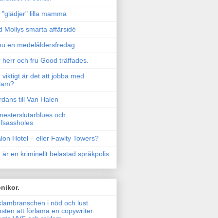
"glädjer" lilla mamma
 Mollys smarta affärsidé
u en medelåldersfredag
 herr och fru Good träffades.
 viktigt är det att jobba med
lam?
rdans till Van Halen
esterslutarblues och
fsassholes
lon Hotel – eller Fawlty Towers?
 är en kriminellt belastad språkpolis
nikor.
lambranschen i nöd och lust.
sten att förlama en copywriter.