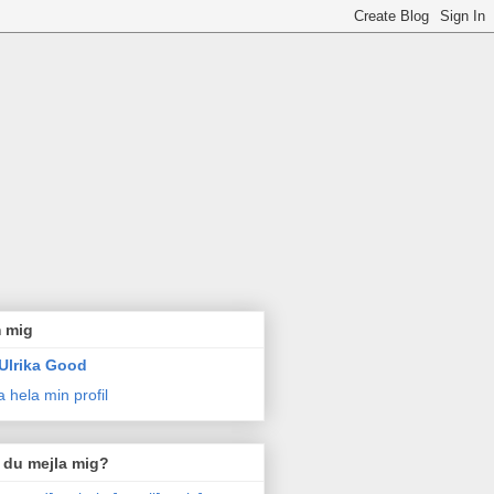
 mig
Ulrika Good
a hela min profil
l du mejla mig?