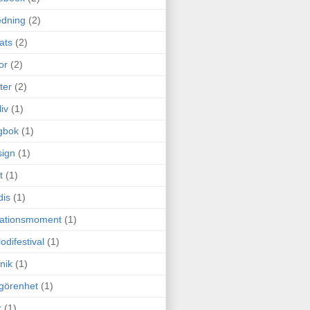
edning
(2)
cats
(2)
or
(2)
ter
(2)
liv
(1)
gbok
(1)
ign
(1)
t
(1)
dis
(1)
itationsmoment
(1)
odifestival
(1)
nik
(1)
görenhet
(1)
r
(1)