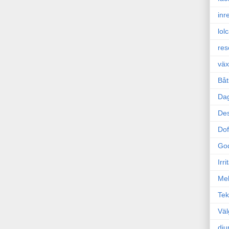
inr
lol
res
väx
Båt
Da
Des
Dof
Go
Irr
Mel
Tek
Väl
dju