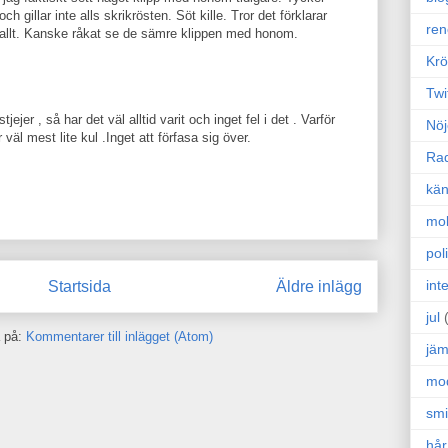
h gillar inte alls skrikrösten. Söt kille. Tror det förklarar
ren
tt allt. Kanske råkat se de sämre klippen med honom.
Krö
Twi
jejer , så har det väl alltid varit och inget fel i det . Varför
Nöj
r väl mest lite kul .Inget att förfasa sig över.
Ra
kän
mo
poli
int
Startsida
Äldre inlägg
jul
 på:
Kommentarer till inlägget (Atom)
jäm
mo
sm
hår