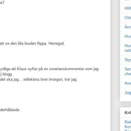
va?
HM 
Odd
Änn
Hur
tt se den lilla bruden flippa. Herregud.
Hur
rek
Sty
förtydliga att Klaus syftar på en smartasskommentar som jag
Sem
che
) blogg.
et ska jag... reflektera över imorgon, tror jag.
Ava
Jag
derhållande.
Krö
Rek
Kon