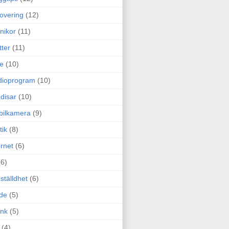
overing
(12)
nikor
(11)
tter
(11)
e
(10)
dioprogram
(10)
disar
(10)
bilkamera
(9)
tik
(8)
ernet
(6)
(6)
ställdhet
(6)
de
(5)
ink
(5)
(4)