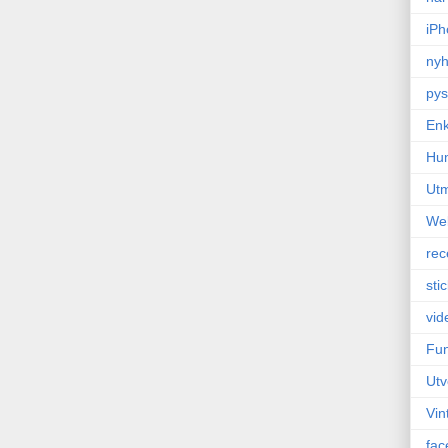
iPh
nyh
pys
Enk
Hu
Ut
We
rec
sti
vid
Fun
Utv
Vin
fac