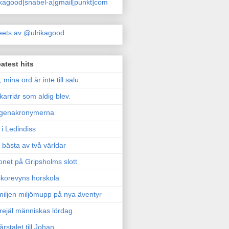
ikagood[snabel-a]gmail[punkt]com
ets av @ulrikagood
atest hits
, mina ord är inte till salu.
karriär som aldig blev.
genakronymerna
i Ledindiss
 bästa av två världar
onet på Gripsholms slott
korevyns horskola
iljen miljömupp på nya äventyr
rejäl människas lördag.
årstalet till Johan