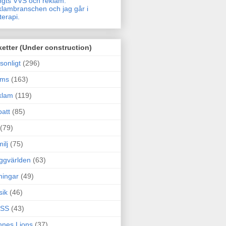
gts VVS och reklam.
lambranschen och jag går i
terapi.
ketter (Under construction)
sonligt
(296)
ams
(163)
klam
(119)
att
(85)
(79)
ilj
(75)
ggvärlden
(63)
ningar
(49)
sik
(46)
SS
(43)
nes Lions
(37)