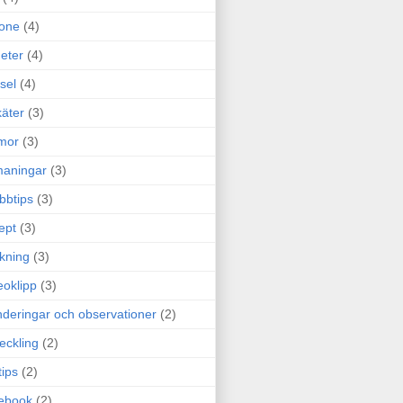
one
(4)
eter
(4)
sel
(4)
äter
(3)
mor
(3)
maningar
(3)
bbtips
(3)
ept
(3)
ckning
(3)
eoklipp
(3)
deringar och observationer
(2)
eckling
(2)
tips
(2)
ebook
(2)