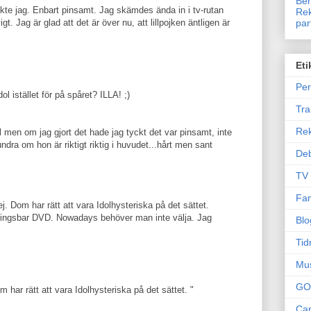
Ben
ckte jag. Enbart pinsamt. Jag skämdes ända in i tv-rutan
Rek
gt. Jag är glad att det är över nu, att lillpojken äntligen är
par
Eti
Per
ol istället för på spåret? ILLA! ;)
Tr
Re
l men om jag gjort det hade jag tyckt det var pinsamt, inte
dra om hon är riktigt riktig i huvudet...hårt men sant
Deb
TV
Fam
ej. Dom har rätt att vara Idolhysteriska på det sättet.
ningsbar DVD. Nowadays behöver man inte välja. Jag
Blo
Tid
Mu
GO
om har rätt att vara Idolhysteriska på det sättet. "
Can