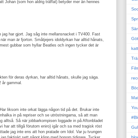
att Johan (som hon aldrig träffat) betyder mer än hennes
Soc
Sp
Sä
jag har gjort. Jag såg inte mellansnacket i TV400. Fast
Gö
 när man är fjorton. Småtjejers idoldyrkan har alltid hånats,
 mest gubbar som hyllar Beatles och ingen tycker det är
kat
Trä
Fil
ten för deras dyrkan, har alltid hånats, skulle jag säga.
rec
12 år gammal.
Böc
Ma
Yo
 Har liksom inte orkat lägga någon tid på det. Brukar inte
mnhalka in på repriser och se utröstningarna, så att man
#B
 alltså. Så när jobbarkompisen loggade in på Aftonbladet
i har att tillgå förutom eniro) igår och sa med tragisk röst
Gul
ttade jag inte ens att hon pratade om Idol. Var ju tvungen
blo
tt jag faktiskt sett något klipp med honom tidigare. Tycker