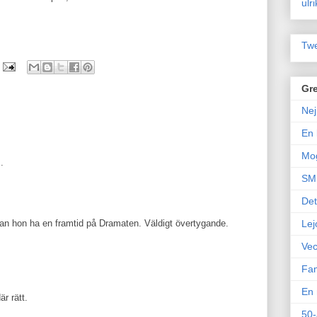
ulr
Twe
Gre
Nej
En 
Mo
.
SM 
Det
kan hon ha en framtid på Dramaten. Väldigt övertygande.
Lej
Vec
Fam
En 
r rätt.
50-