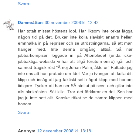
Svara
Dammråttan
30 november 2008 kl. 12:42
Har totalt missat höstens idol. Har liksom inte orkat lägga
någon tid på det. Brukar inte kolla slaviskt ananrs heller,
emnhalka in på repriser och se utröstningarna, så att man
hänger med. Inte denna omgång alltså. Så när
jobbarkompisen loggade in på Aftonbladet (enda icke-
jobbaktiga websida vi har att tillgå förutom eniro) igår och
sa med tragisk röst "Å nej Johan Palm, åkte ur" Fattade jag
inte ens att hon pratade om Idol. Var ju tvungen att kolla ditt
klipp och insåg att jag faktiskt sett något klipp med honom
tidigare. Tycker att han ser SÅ stel ut på scen och gillar inte
alls skrikrösten. Söt kille. Tror det förklarar en del. Sen har
jag ju inte sett allt. Kanske råkat se de sämre klippen med
honom.
Svara
Anonym
12 december 2008 kl. 13:18