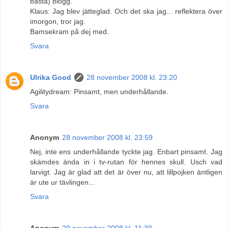
bästa) blogg.
Klaus: Jag blev jätteglad. Och det ska jag... reflektera över
imorgon, tror jag.
Bamsekram på dej med.
Svara
Ulrika Good
28 november 2008 kl. 23:20
Agilitydream: Pinsamt, men underhållande.
Svara
Anonym
28 november 2008 kl. 23:59
Nej, inte ens underhållande tyckte jag. Enbart pinsamt. Jag
skämdes ända in i tv-rutan för hennes skull. Usch vad
larvigt. Jag är glad att det är över nu, att lillpojken äntligen
är ute ur tävlingen...
Svara
Anonym
29 november 2008 kl. 11:39