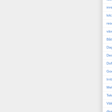
inr
lol
res
väx
Båt
Da
Des
Dof
Go
Irr
Mel
Tek
Väl
dju