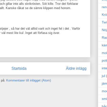
h gillar inte alls skrikrösten. Söt kille. Tror det förklarar
ren
tt allt. Kanske råkat se de sämre klippen med honom.
Krö
Twi
jejer , så har det väl alltid varit och inget fel i det . Varför
Nöj
r väl mest lite kul .Inget att förfasa sig över.
Ra
kän
mo
poli
int
Startsida
Äldre inlägg
jul
 på:
Kommentarer till inlägget (Atom)
jäm
mo
sm
hår