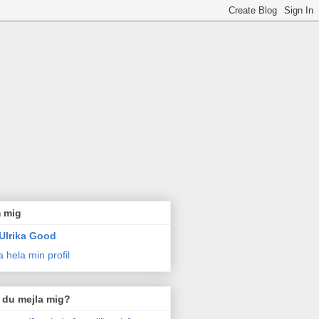
 mig
Ulrika Good
a hela min profil
l du mejla mig?