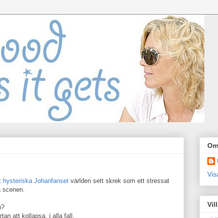
Om
Vis
t hysteriska Johanfanset
världen sett skrek som ett stressat
 scenen.
Vil
n?
an att kollapsa, i alla fall.