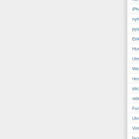
iPh
nyh
pys
Enk
Hu
Ut
We
rec
sti
vid
Fun
Utv
Vin
fac