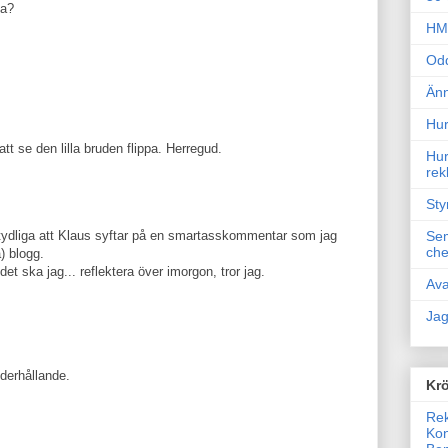
va?
HM 
Odd
Änn
Hur
tt se den lilla bruden flippa. Herregud.
Hur
rek
Sty
förtydliga att Klaus syftar på en smartasskommentar som jag
Sem
che
) blogg.
et ska jag... reflektera över imorgon, tror jag.
Ava
Jag
derhållande.
Krö
Rek
Kon