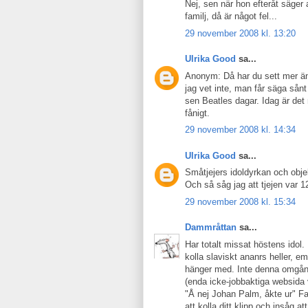
Nej, sen när hon efteråt säger 
familj, då är något fel...
29 november 2008 kl. 13:20
Ulrika Good
sa...
Anonym: Då har du sett mer än 
jag vet inte, man får säga sånt
sen Beatles dagar. Idag är det
fånigt.
29 november 2008 kl. 14:34
Ulrika Good
sa...
Småtjejers idoldyrkan och objek
Och så såg jag att tjejen var 
29 november 2008 kl. 15:34
Dammråttan
sa...
Har totalt missat höstens idol.
kolla slaviskt ananrs heller, e
hänger med. Inte denna omgång
(enda icke-jobbaktiga websida v
"Å nej Johan Palm, åkte ur" Fa
att kolla ditt klipp och insåg a