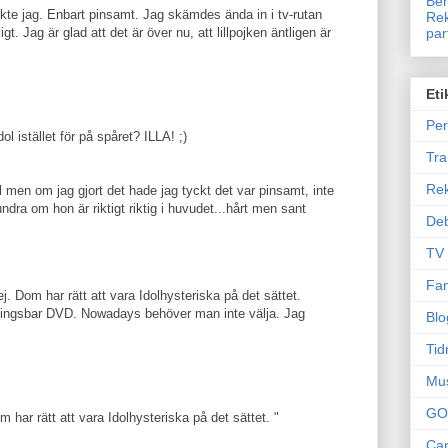
Ben
ckte jag. Enbart pinsamt. Jag skämdes ända in i tv-rutan
Rek
gt. Jag är glad att det är över nu, att lillpojken äntligen är
par
Eti
Per
ol istället för på spåret? ILLA! ;)
Tr
Re
l men om jag gjort det hade jag tyckt det var pinsamt, inte
dra om hon är riktigt riktig i huvudet...hårt men sant
Deb
TV
Fam
ej. Dom har rätt att vara Idolhysteriska på det sättet.
ningsbar DVD. Nowadays behöver man inte välja. Jag
Blo
Tid
Mu
GO
om har rätt att vara Idolhysteriska på det sättet. "
Can