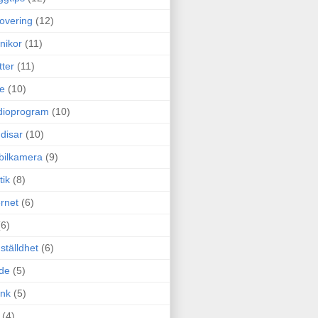
overing
(12)
nikor
(11)
tter
(11)
e
(10)
dioprogram
(10)
disar
(10)
bilkamera
(9)
tik
(8)
ernet
(6)
(6)
ställdhet
(6)
de
(5)
ink
(5)
(4)