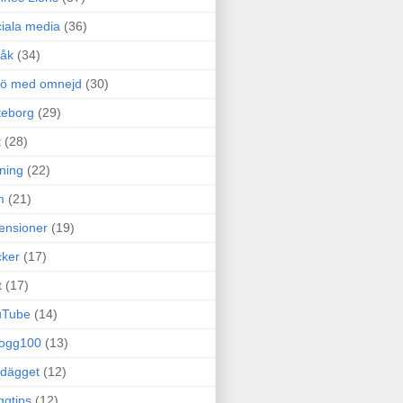
iala media
(36)
råk
(34)
rö med omnejd
(30)
teborg
(29)
t
(28)
ning
(22)
m
(21)
ensioner
(19)
ker
(17)
t
(17)
uTube
(14)
logg100
(13)
dägget
(12)
ggtips
(12)