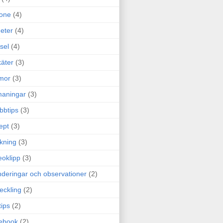
one
(4)
eter
(4)
sel
(4)
äter
(3)
mor
(3)
maningar
(3)
bbtips
(3)
ept
(3)
ckning
(3)
eoklipp
(3)
deringar och observationer
(2)
eckling
(2)
tips
(2)
ebook
(2)