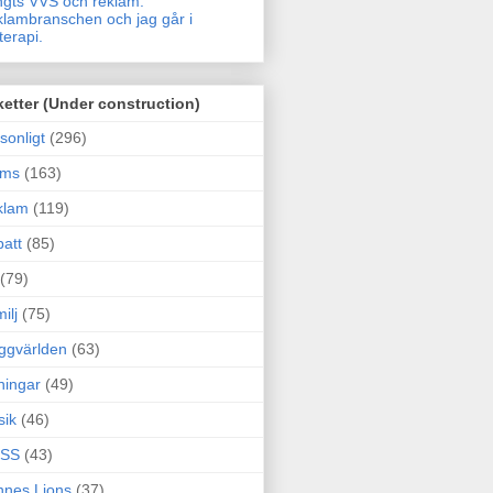
gts VVS och reklam.
lambranschen och jag går i
terapi.
ketter (Under construction)
sonligt
(296)
ams
(163)
klam
(119)
att
(85)
(79)
ilj
(75)
ggvärlden
(63)
ningar
(49)
sik
(46)
SS
(43)
nes Lions
(37)