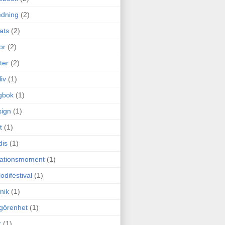
edning
(2)
cats
(2)
or
(2)
ter
(2)
liv
(1)
gbok
(1)
ign
(1)
t
(1)
dis
(1)
itationsmoment
(1)
odifestival
(1)
nik
(1)
görenhet
(1)
r
(1)