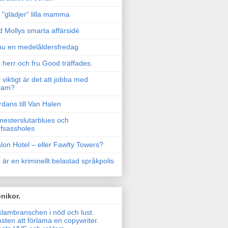
"glädjer" lilla mamma
 Mollys smarta affärsidé
u en medelåldersfredag
 herr och fru Good träffades.
 viktigt är det att jobba med
lam?
rdans till Van Halen
esterslutarblues och
fsassholes
lon Hotel – eller Fawlty Towers?
 är en kriminellt belastad språkpolis
nikor.
lambranschen i nöd och lust.
sten att förlama en copywriter.