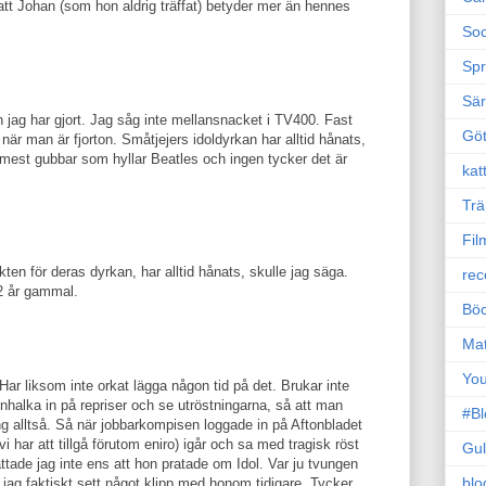
att Johan (som hon aldrig träffat) betyder mer än hennes
Soc
Sp
Sä
jag har gjort. Jag såg inte mellansnacket i TV400. Fast
Gö
 när man är fjorton. Småtjejers idoldyrkan har alltid hånats,
 mest gubbar som hyllar Beatles och ingen tycker det är
kat
Trä
Fil
ten för deras dyrkan, har alltid hånats, skulle jag säga.
rec
12 år gammal.
Böc
Ma
Yo
 Har liksom inte orkat lägga någon tid på det. Brukar inte
mnhalka in på repriser och se utröstningarna, så att man
#B
 alltså. Så när jobbarkompisen loggade in på Aftonbladet
i har att tillgå förutom eniro) igår och sa med tragisk röst
Gul
ttade jag inte ens att hon pratade om Idol. Var ju tvungen
blo
tt jag faktiskt sett något klipp med honom tidigare. Tycker