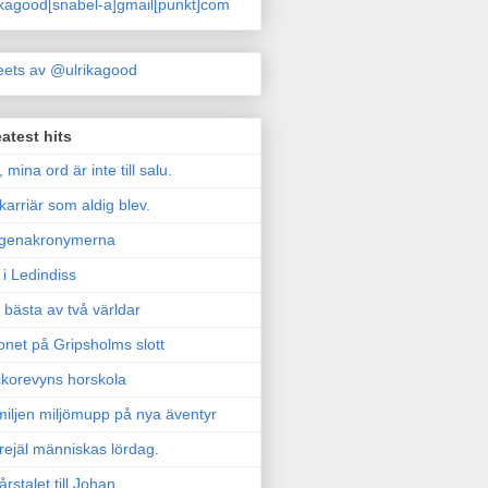
ikagood[snabel-a]gmail[punkt]com
ets av @ulrikagood
atest hits
, mina ord är inte till salu.
karriär som aldig blev.
genakronymerna
i Ledindiss
 bästa av två världar
onet på Gripsholms slott
korevyns horskola
iljen miljömupp på nya äventyr
rejäl människas lördag.
årstalet till Johan