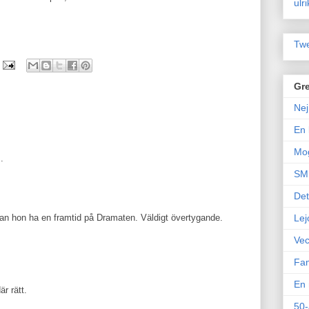
ulr
Twe
Gre
Nej
En 
Mo
.
SM 
Det
kan hon ha en framtid på Dramaten. Väldigt övertygande.
Lej
Vec
Fam
En 
r rätt.
50-