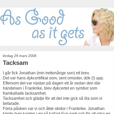
lördag 29 mars 2008
Tacksam
I går fick Jonathan (min trettonårige son) ett brev.
Det var hans dykcertifikat som, sent omsider, dök (!) upp.
Eftersom det var nästan på dagen ett år sedan den där
händelsen i Frankrike, blev dykcertet en symbol som
framkallade tacksamhet.
Tacksamhet och glädje för att det inte gick så illa som vi
befarade.
Förra påsken var vi och åkte skidor i Frankrike. Jonathan
körde över kanten i en så kallad
Fun park
och för att göra en