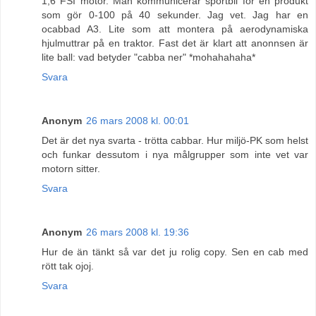
1,6 FSI motor. Man kommunicerar sportbil för en produkt
som gör 0-100 på 40 sekunder. Jag vet. Jag har en
ocabbad A3. Lite som att montera på aerodynamiska
hjulmuttrar på en traktor. Fast det är klart att anonnsen är
lite ball: vad betyder "cabba ner" *mohahahaha*
Svara
Anonym
26 mars 2008 kl. 00:01
Det är det nya svarta - trötta cabbar. Hur miljö-PK som helst
och funkar dessutom i nya målgrupper som inte vet var
motorn sitter.
Svara
Anonym
26 mars 2008 kl. 19:36
Hur de än tänkt så var det ju rolig copy. Sen en cab med
rött tak ojoj.
Svara