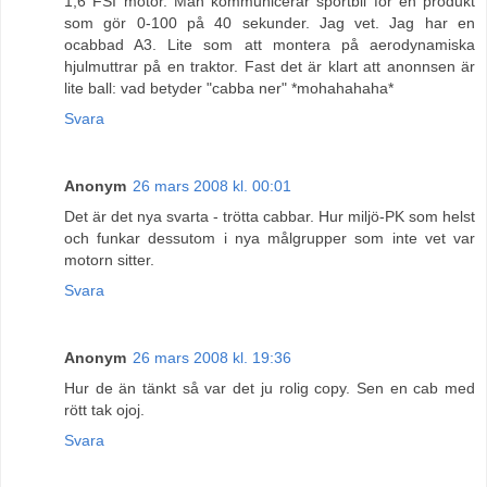
1,6 FSI motor. Man kommunicerar sportbil för en produkt
som gör 0-100 på 40 sekunder. Jag vet. Jag har en
ocabbad A3. Lite som att montera på aerodynamiska
hjulmuttrar på en traktor. Fast det är klart att anonnsen är
lite ball: vad betyder "cabba ner" *mohahahaha*
Svara
Anonym
26 mars 2008 kl. 00:01
Det är det nya svarta - trötta cabbar. Hur miljö-PK som helst
och funkar dessutom i nya målgrupper som inte vet var
motorn sitter.
Svara
Anonym
26 mars 2008 kl. 19:36
Hur de än tänkt så var det ju rolig copy. Sen en cab med
rött tak ojoj.
Svara