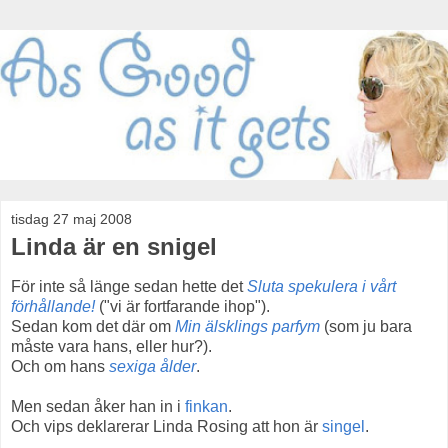
tisdag 27 maj 2008
Linda är en snigel
För inte så länge sedan hette det
Sluta spekulera i vårt
förhållande!
("vi är fortfarande ihop").
Sedan kom det där om
Min älsklings parfym
(som ju bara
måste vara hans, eller hur?).
Och om hans
sexiga ålder
.
Men sedan åker han in i
finkan
.
Och vips deklarerar Linda Rosing att hon är
singel
.