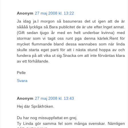
Anonym
27 maj 2008 kl. 13:22
Ja idag ja.I morgon så basuneras det ut igen att de är
såååå lyckliga så.Bara publicitet de är ute efter.Inget annat.
(Gift sedan tjugo år med en helt underbar kvinna) med
stormar som vi tagit oss runt pga denna kärlek.Rent för
mycket flummande bland dessa wannabes som när linda
skulle starta eget parti för att i nästa stund hoppa av och
fundera på att vika ut sig.Snacka om att inte förväntas klara
av ett förhållande.
Pelle
Svara
Anonym
27 maj 2008 kl. 13:43
Hej där Språkfröken.
Du har nog missuppfattat en grej.
Ty Linda gör samma fel som många svenskar. Nämligen