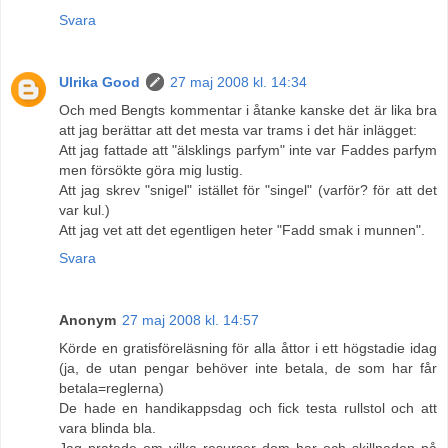
Svara
Ulrika Good
27 maj 2008 kl. 14:34
Och med Bengts kommentar i åtanke kanske det är lika bra
att jag berättar att det mesta var trams i det här inlägget:
Att jag fattade att "älsklings parfym" inte var Faddes parfym
men försökte göra mig lustig.
Att jag skrev "snigel" istället för "singel" (varför? för att det
var kul.)
Att jag vet att det egentligen heter "Fadd smak i munnen".
Svara
Anonym
27 maj 2008 kl. 14:57
Körde en gratisföreläsning för alla åttor i ett högstadie idag
(ja, de utan pengar behöver inte betala, de som har får
betala=reglerna)
De hade en handikappsdag och fick testa rullstol och att
vara blinda bla.
Jag pratade om vilka resurser dom har och skillnaden på