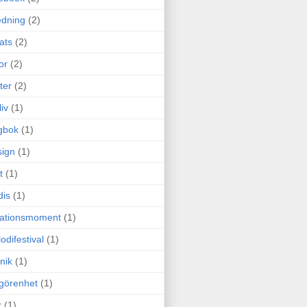
edning
(2)
cats
(2)
or
(2)
ter
(2)
liv
(1)
gbok
(1)
ign
(1)
t
(1)
dis
(1)
itationsmoment
(1)
odifestival
(1)
nik
(1)
görenhet
(1)
r
(1)