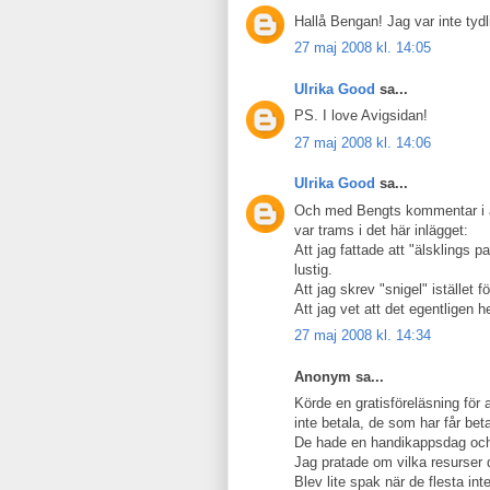
Hallå Bengan! Jag var inte tydli
27 maj 2008 kl. 14:05
Ulrika Good
sa...
PS. I love Avigsidan!
27 maj 2008 kl. 14:06
Ulrika Good
sa...
Och med Bengts kommentar i åta
var trams i det här inlägget:
Att jag fattade att "älsklings
lustig.
Att jag skrev "snigel" istället fö
Att jag vet att det egentligen
27 maj 2008 kl. 14:34
Anonym sa...
Körde en gratisföreläsning för a
inte betala, de som har får bet
De hade en handikappsdag och fi
Jag pratade om vilka resurser 
Blev lite spak när de flesta in