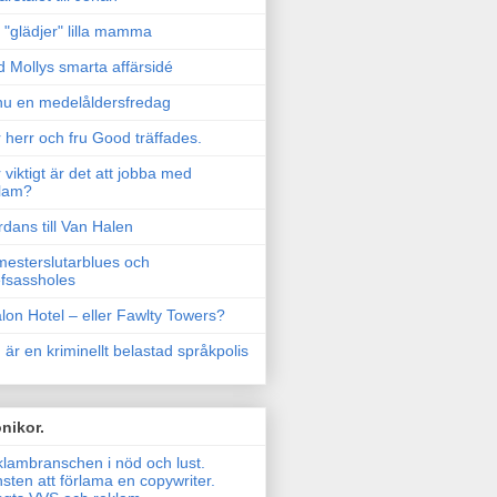
"glädjer" lilla mamma
 Mollys smarta affärsidé
u en medelåldersfredag
 herr och fru Good träffades.
 viktigt är det att jobba med
lam?
rdans till Van Halen
esterslutarblues och
fsassholes
lon Hotel – eller Fawlty Towers?
 är en kriminellt belastad språkpolis
nikor.
lambranschen i nöd och lust.
sten att förlama en copywriter.