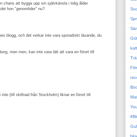
n chans att bygga upp sin självkänsla i tidig ålder.
Soc
det hon "genomlider" nu?
Sp
Sä
nnes blogg, och det verkar inte vara sporadiskt läsande, du
Gö
kat
borg, men men, kan inte vara lätt att vara en förort till
Trä
Fil
rec
Böc
te (till skillnad från Stockholm) liknar en förort till
Ma
Yo
#B
Gul
blo