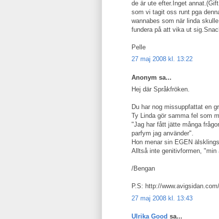
de är ute efter.Inget annat.(Gi
som vi tagit oss runt pga den
wannabes som när linda skulle s
fundera på att vika ut sig.Snac
Pelle
27 maj 2008 kl. 13:22
Anonym sa...
Hej där Språkfröken.
Du har nog missuppfattat en gr
Ty Linda gör samma fel som 
"Jag har fått jätte många frågor
parfym jag använder".
Hon menar sin EGEN älskling
Alltså inte genitivformen, "mi
/Bengan
P.S: http://www.avigsidan.com
27 maj 2008 kl. 13:43
Ulrika Good
sa...