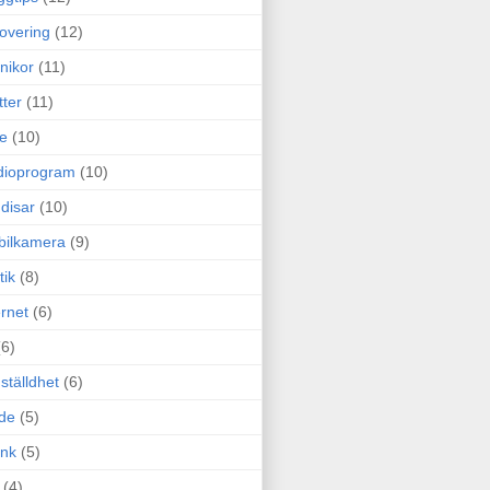
overing
(12)
nikor
(11)
tter
(11)
e
(10)
dioprogram
(10)
disar
(10)
bilkamera
(9)
tik
(8)
ernet
(6)
(6)
ställdhet
(6)
de
(5)
ink
(5)
(4)