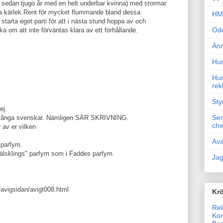
ft sedan tjugo år med en helt underbar kvinna) med stormar
na kärlek.Rent för mycket flummande bland dessa
HM 
tarta eget parti för att i nästa stund hoppa av och
Odd
ka om att inte förväntas klara av ett förhållande.
Änn
Hur
Hur
rek
Sty
ej.
Sem
många svenskar. Nämligen SÄR SKRIVNING.
che
 av er vilken
Ava
sparfym.
n älsklings" parfym som i Faddes parfym.
Jag
/avigsidan/avigt008.html
Krö
Rek
Kon