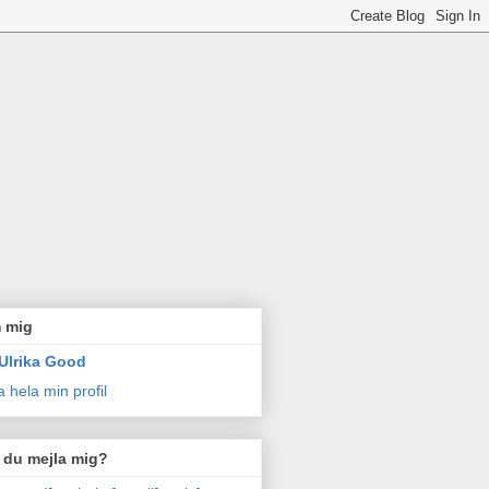
 mig
Ulrika Good
a hela min profil
l du mejla mig?