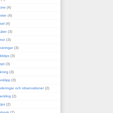
one
(4)
eter
(4)
sel
(4)
äter
(3)
mor
(3)
maningar
(3)
bbtips
(3)
ept
(3)
ckning
(3)
eoklipp
(3)
deringar och observationer
(2)
eckling
(2)
tips
(2)
ebook
(2)