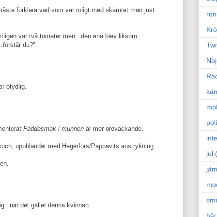
måste förklara vad som var roligt med skämtet man just
ren
Krö
gentligen var två tomater men...den ena blev liksom
.förstår du?"
Twi
Nöj
Ra
r otydlig.
kän
mo
poli
menterat
Faddesmak i munnen
är mer oroväckande.
int
touch, uppblandat med Hegerfors/Pappavits anstrykning.
jul
ken.
jäm
mo
sm
g i när det gäller denna kvinnan...
hår