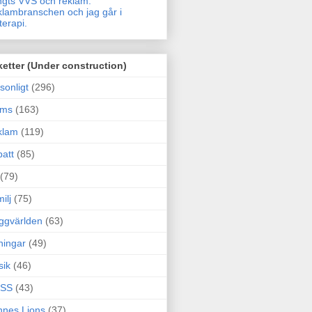
gts VVS och reklam.
lambranschen och jag går i
terapi.
ketter (Under construction)
sonligt
(296)
ams
(163)
klam
(119)
att
(85)
(79)
ilj
(75)
ggvärlden
(63)
ningar
(49)
sik
(46)
SS
(43)
nes Lions
(37)