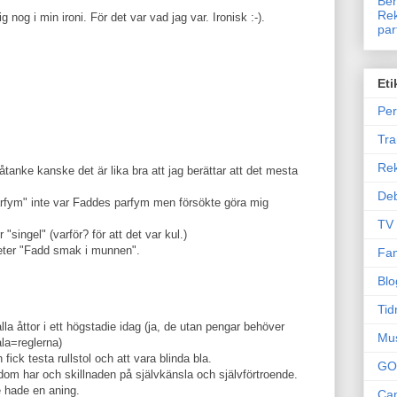
Ben
Rek
g nog i min ironi. För det var vad jag var. Ironisk :-).
par
Eti
Per
Tr
Re
nke kanske det är lika bra att jag berättar att det mesta
Deb
 parfym" inte var Faddes parfym men försökte göra mig
TV
r "singel" (varför? för att det var kul.)
 heter "Fadd smak i munnen".
Fam
Blo
Tid
lla åttor i ett högstadie idag (ja, de utan pengar behöver
Mu
ala=reglerna)
ck testa rullstol och att vara blinda bla.
GO
dom har och skillnaden på självkänsla och självförtroende.
te hade en aning.
Can