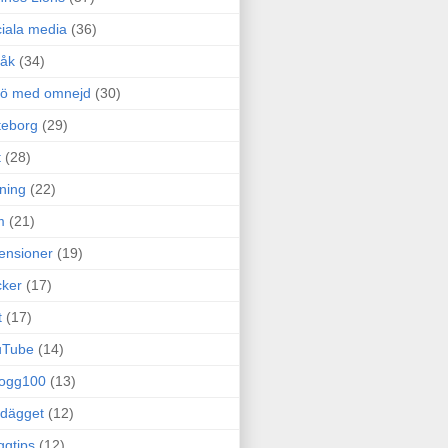
iala media
(36)
råk
(34)
rö med omnejd
(30)
teborg
(29)
t
(28)
ning
(22)
m
(21)
ensioner
(19)
ker
(17)
t
(17)
uTube
(14)
logg100
(13)
dägget
(12)
ggtips
(12)