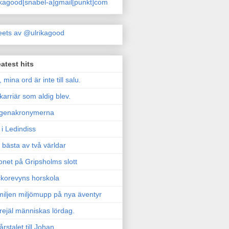
ikagood[snabel-a]gmail[punkt]com
ets av @ulrikagood
atest hits
, mina ord är inte till salu.
karriär som aldig blev.
genakronymerna
i Ledindiss
 bästa av två världar
onet på Gripsholms slott
korevyns horskola
iljen miljömupp på nya äventyr
rejäl människas lördag.
årstalet till Johan