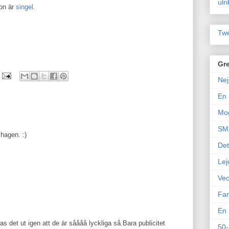
ulr
hon är
singel
.
Twe
Gre
Nej
En 
Mo
SM 
 hagen. :)
Det
Lej
Vec
Fam
En 
s det ut igen att de är såååå lyckliga så.Bara publicitet
50-