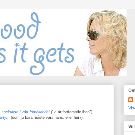
Om
Vis
 spekulera i vårt förhållande!
("vi är fortfarande ihop").
parfym
(som ju bara måste vara hans, eller hur?).
Vil