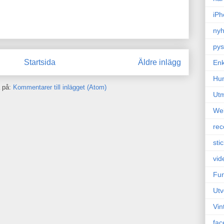
iPh
nyh
pys
Startsida
Äldre inlägg
Enk
Hu
 på:
Kommentarer till inlägget (Atom)
Ut
We
rec
sti
vid
Fun
Utv
Vin
fac