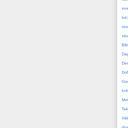
inr
lol
res
väx
Båt
Da
Des
Dof
Go
Irr
Mel
Tek
Väl
dju