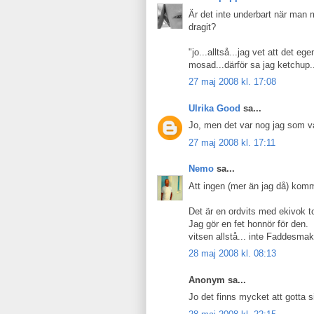
Är det inte underbart när man 
dragit?
"jo...alltså...jag vet att det e
mosad...därför sa jag ketchup..
27 maj 2008 kl. 17:08
Ulrika Good
sa...
Jo, men det var nog jag som va
27 maj 2008 kl. 17:11
Nemo
sa...
Att ingen (mer än jag då) kom
Det är en ordvits med ekivok 
Jag gör en fet honnör för den.
vitsen allstå... inte Faddesma
28 maj 2008 kl. 08:13
Anonym sa...
Jo det finns mycket att gotta si