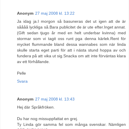
Anonym
27 maj 2008 kl. 13:22
Ja idag ja.I morgon så basuneras det ut igen att de är
såååå lyckliga så.Bara publicitet de är ute efter.Inget annat.
(Gift sedan tjugo år med en helt underbar kvinna) med
stormar som vi tagit oss runt pga denna kärlek.Rent för
mycket flummande bland dessa wannabes som när linda
skulle starta eget parti för att i nästa stund hoppa av och
fundera på att vika ut sig.Snacka om att inte förväntas klara
av ett förhållande.
Pelle
Svara
Anonym
27 maj 2008 kl. 13:43
Hej där Språkfröken.
Du har nog missuppfattat en grej.
Ty Linda gör samma fel som många svenskar. Nämligen