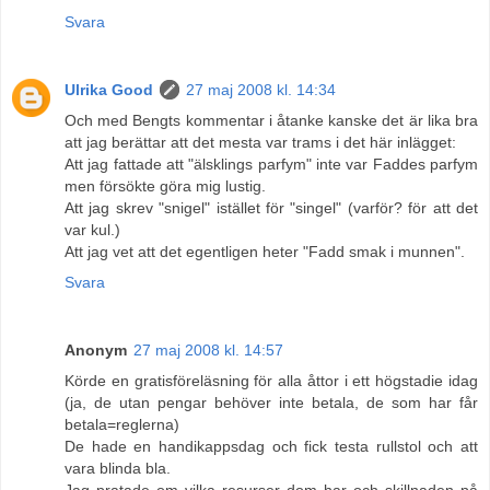
Svara
Ulrika Good
27 maj 2008 kl. 14:34
Och med Bengts kommentar i åtanke kanske det är lika bra
att jag berättar att det mesta var trams i det här inlägget:
Att jag fattade att "älsklings parfym" inte var Faddes parfym
men försökte göra mig lustig.
Att jag skrev "snigel" istället för "singel" (varför? för att det
var kul.)
Att jag vet att det egentligen heter "Fadd smak i munnen".
Svara
Anonym
27 maj 2008 kl. 14:57
Körde en gratisföreläsning för alla åttor i ett högstadie idag
(ja, de utan pengar behöver inte betala, de som har får
betala=reglerna)
De hade en handikappsdag och fick testa rullstol och att
vara blinda bla.
Jag pratade om vilka resurser dom har och skillnaden på