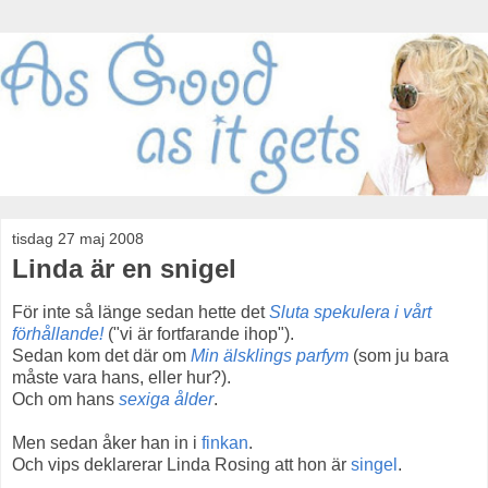
tisdag 27 maj 2008
Linda är en snigel
För inte så länge sedan hette det
Sluta spekulera i vårt
förhållande!
("vi är fortfarande ihop").
Sedan kom det där om
Min älsklings parfym
(som ju bara
måste vara hans, eller hur?).
Och om hans
sexiga ålder
.
Men sedan åker han in i
finkan
.
Och vips deklarerar Linda Rosing att hon är
singel
.