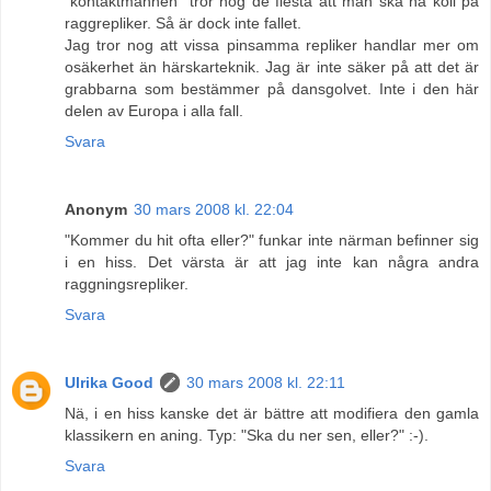
"kontaktmannen" tror nog de flesta att man ska ha koll på
raggrepliker. Så är dock inte fallet.
Jag tror nog att vissa pinsamma repliker handlar mer om
osäkerhet än härskarteknik. Jag är inte säker på att det är
grabbarna som bestämmer på dansgolvet. Inte i den här
delen av Europa i alla fall.
Svara
Anonym
30 mars 2008 kl. 22:04
"Kommer du hit ofta eller?" funkar inte närman befinner sig
i en hiss. Det värsta är att jag inte kan några andra
raggningsrepliker.
Svara
Ulrika Good
30 mars 2008 kl. 22:11
Nä, i en hiss kanske det är bättre att modifiera den gamla
klassikern en aning. Typ: "Ska du ner sen, eller?" :-).
Svara