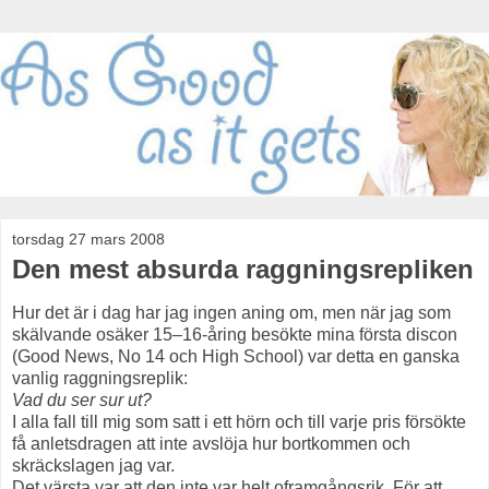
torsdag 27 mars 2008
Den mest absurda raggningsrepliken
Hur det är i dag har jag ingen aning om, men när jag som
skälvande osäker 15–16-åring besökte mina första discon
(Good News, No 14 och High School) var detta en ganska
vanlig raggningsreplik:
Vad du ser sur ut?
I alla fall till mig som satt i ett hörn och till varje pris försökte
få anletsdragen att inte avslöja hur bortkommen och
skräckslagen jag var.
Det värsta var att den inte var helt oframgångsrik. För att