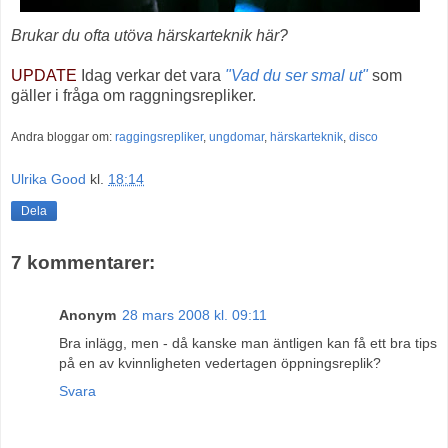
Brukar du ofta utöva härskarteknik här?
UPDATE
Idag verkar det vara
"Vad du ser smal ut"
som
gäller i fråga om raggningsrepliker.
Andra bloggar om:
raggingsrepliker
,
ungdomar
,
härskarteknik
,
disco
Ulrika Good
kl.
18:14
Dela
7 kommentarer:
Anonym
28 mars 2008 kl. 09:11
Bra inlägg, men - då kanske man äntligen kan få ett bra tips
på en av kvinnligheten vedertagen öppningsreplik?
Svara