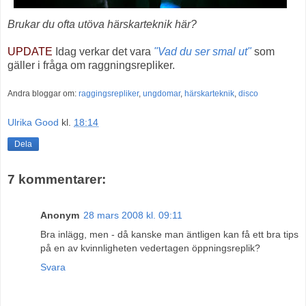
Brukar du ofta utöva härskarteknik här?
UPDATE
Idag verkar det vara
"Vad du ser smal ut"
som
gäller i fråga om raggningsrepliker.
Andra bloggar om:
raggingsrepliker
,
ungdomar
,
härskarteknik
,
disco
Ulrika Good
kl.
18:14
Dela
7 kommentarer:
Anonym
28 mars 2008 kl. 09:11
Bra inlägg, men - då kanske man äntligen kan få ett bra tips
på en av kvinnligheten vedertagen öppningsreplik?
Svara