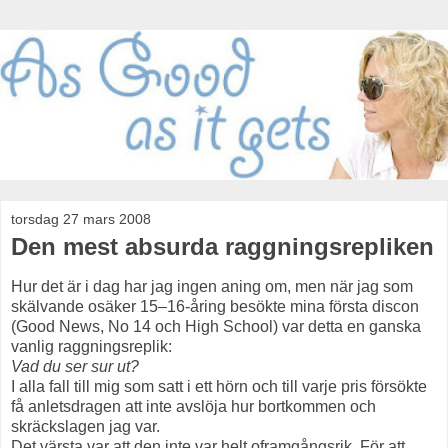
torsdag 27 mars 2008
Den mest absurda raggningsrepliken
Hur det är i dag har jag ingen aning om, men när jag som
skälvande osäker 15–16-åring besökte mina första discon
(Good News, No 14 och High School) var detta en ganska
vanlig raggningsreplik:
Vad du ser sur ut?
I alla fall till mig som satt i ett hörn och till varje pris försökte
få anletsdragen att inte avslöja hur bortkommen och
skräckslagen jag var.
Det värsta var att den inte var helt oframgångsrik. För att