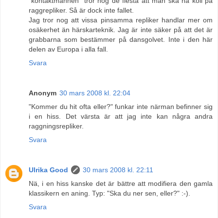
"kontaktmannen" tror nog de flesta att man ska ha koll på
raggrepliker. Så är dock inte fallet.
Jag tror nog att vissa pinsamma repliker handlar mer om
osäkerhet än härskarteknik. Jag är inte säker på att det är
grabbarna som bestämmer på dansgolvet. Inte i den här
delen av Europa i alla fall.
Svara
Anonym
30 mars 2008 kl. 22:04
"Kommer du hit ofta eller?" funkar inte närman befinner sig
i en hiss. Det värsta är att jag inte kan några andra
raggningsrepliker.
Svara
Ulrika Good
30 mars 2008 kl. 22:11
Nä, i en hiss kanske det är bättre att modifiera den gamla
klassikern en aning. Typ: "Ska du ner sen, eller?" :-).
Svara