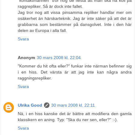
"kontaktmannen" tror nog de flesta att man ska ha koll på
raggrepliker. Så är dock inte fallet.
Jag tror nog att vissa pinsamma repliker handlar mer om
osäkerhet än härskarteknik. Jag är inte säker på att det är
grabbarna som bestämmer på dansgolvet. Inte i den här
delen av Europa i alla fall.
Svara
Anonym
30 mars 2008 kl. 22:04
"Kommer du hit ofta eller?" funkar inte närman befinner sig
i en hiss. Det värsta är att jag inte kan några andra
raggningsrepliker.
Svara
Ulrika Good
30 mars 2008 kl. 22:11
Nä, i en hiss kanske det är bättre att modifiera den gamla
klassikern en aning. Typ: "Ska du ner sen, eller?" :-).
Svara