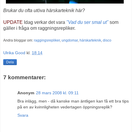
Brukar du ofta utöva härskarteknik här?
UPDATE
Idag verkar det vara
"Vad du ser smal ut"
som
gäller i fråga om raggningsrepliker.
Andra bloggar om:
raggingsrepliker
,
ungdomar
,
härskarteknik
,
disco
Ulrika Good
kl.
18:14
Dela
7 kommentarer:
Anonym
28 mars 2008 kl. 09:11
Bra inlägg, men - då kanske man äntligen kan få ett bra tips
på en av kvinnligheten vedertagen öppningsreplik?
Svara