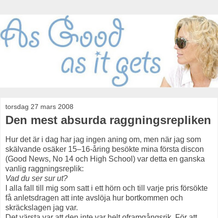
torsdag 27 mars 2008
Den mest absurda raggningsrepliken
Hur det är i dag har jag ingen aning om, men när jag som
skälvande osäker 15–16-åring besökte mina första discon
(Good News, No 14 och High School) var detta en ganska
vanlig raggningsreplik:
Vad du ser sur ut?
I alla fall till mig som satt i ett hörn och till varje pris försökte
få anletsdragen att inte avslöja hur bortkommen och
skräckslagen jag var.
Det värsta var att den inte var helt oframgångsrik. För att