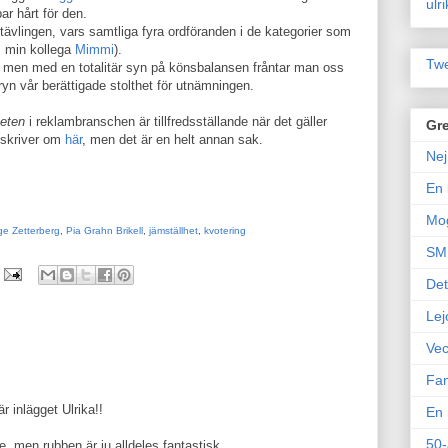
ulr
ar hårt för den.
ävlingen, vars samtliga fyra ordföranden i de kategorier som
m min kollega
Mimmi
).
Twe
t, men med en totalitär syn på könsbalansen fråntar man oss
ryn vår berättigade stolthet för utnämningen.
heten
i reklambranschen är tillfredsställande när det gäller
Gre
 skriver om
här
, men det är en helt annan sak.
Nej
En 
Mo
ge Zetterberg
,
Pia Grahn Brikell
,
jämställhet
,
kvotering
SM 
Det
Lej
Vec
Fam
r inlägget Ulrika!!
En 
50-
de, men rubben är ju alldeles fantastisk.