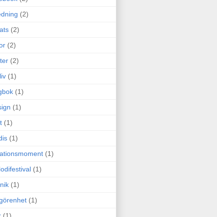
edning
(2)
cats
(2)
or
(2)
ter
(2)
liv
(1)
gbok
(1)
ign
(1)
t
(1)
dis
(1)
itationsmoment
(1)
odifestival
(1)
nik
(1)
görenhet
(1)
r
(1)