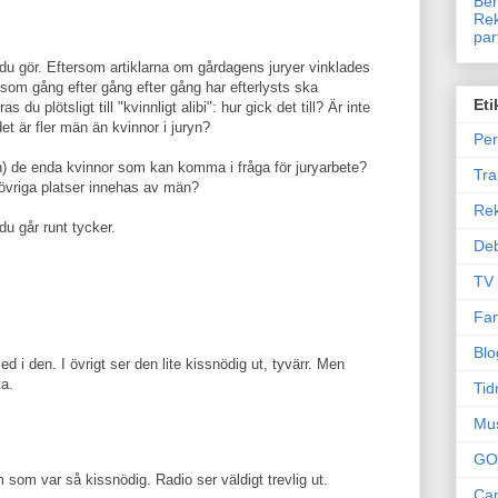
Ben
Rek
par
 du gör. Eftersom artiklarna om gårdagens juryer vinklades
m gång efter gång efter gång har efterlysts ska
Eti
 plötsligt till "kvinnligt alibi": hur gick det till? Är inte
et är fler män än kvinnor i juryn?
Per
ryn) de enda kvinnor som kan komma i fråga för juryarbete?
Tr
t övriga platser innehas av män?
Re
 du går runt tycker.
Deb
TV
Fam
Blo
d i den. I övrigt ser den lite kissnödig ut, tyvärr. Men
ta.
Tid
Mu
GO
ilm som var så kissnödig. Radio ser väldigt trevlig ut.
Can