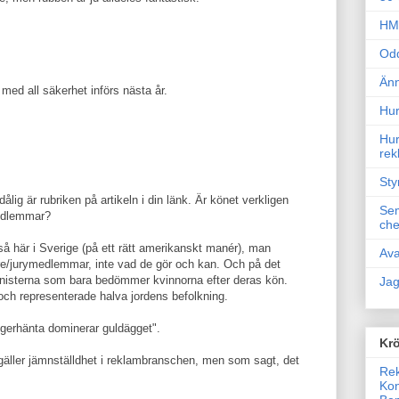
HM 
Odd
Änn
 med all säkerhet införs nästa år.
Hur
Hur
rek
Sty
dålig är rubriken på artikeln i din länk. Är könet verkligen
Sem
medlemmar?
che
r så här i Sverige (på ett rätt amerikanskt manér), man
Ava
re/jurymedlemmar, inte vad de gör och kan. Och på det
ministerna som bara bedömmer kvinnorna efter deras kön.
Jag
och representerade halva jordens befolkning.
Högerhänta dominerar guldägget".
Krö
d gäller jämnställdhet i reklambranschen, men som sagt, det
Rek
Kon