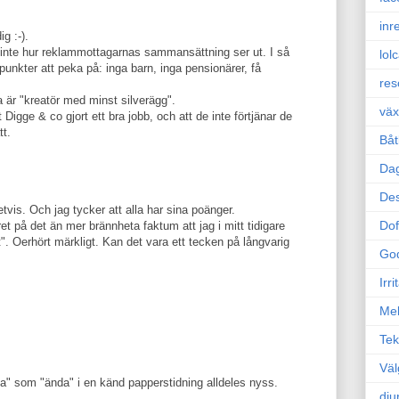
inr
g :-).
 inte hur reklammottagarnas sammansättning ser ut. I så
lol
 punkter att peka på: inga barn, inga pensionärer, få
res
na är "kreatör med minst silverägg".
väx
Digge & co gjort ett bra jobb, och att de inte förtjänar de
tt.
Båt
Da
Des
etvis. Och jag tycker att alla har sina poänger.
Dof
t på det än mer brännheta faktum att jag i mitt tidigare
". Oerhört märkligt. Kan det vara ett tecken på långvarig
Go
Irr
Mel
Tek
Väl
" som "ända" i en känd papperstidning alldeles nyss.
dju