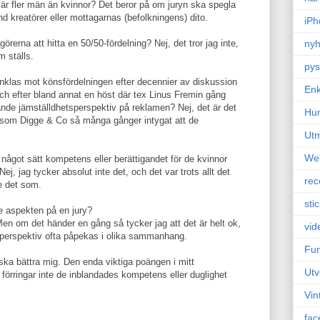
 är fler män än kvinnor? Det beror på om juryn ska spegla
d kreatörer eller mottagarnas (befolkningens) dito.
iPh
görerna att hitta en 50/50-fördelning? Nej, det tror jag inte,
nyh
m ställs.
pys
 vinklas mot könsfördelningen efter decennier av diskussion
Enk
och efter bland annat en höst där tex Linus Fremin gång
rande jämställdhetsperspektiv på reklamen? Nej, det är det
Hu
ftersom Digge & Co så många gånger intygat att de
Ut
We
å något sätt kompetens eller berättigandet för de kvinnor
 Nej, jag tycker absolut inte det, och det var trots allt det
rec
e det som.
sti
e aspekten på en jury?
Men om det händer en gång så tycker jag att det är helt ok,
vid
 perspektiv ofta påpekas i olika sammanhang.
Fun
, ska bättra mig. Den enda viktiga poängen i mitt
Utv
örringar inte de inblandades kompetens eller duglighet
Vin
fac