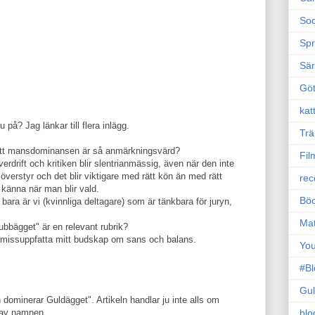
Soc
Sp
Sä
Gö
kat
u på? Jag länkar till flera inlägg.
Trä
 att mansdominansen är så anmärkningsvärd?
Fil
erdrift och kritiken blir slentrianmässig, även när den inte
 överstyr och det blir viktigare med rätt kön än med rätt
rec
 känna när man blir vald.
Böc
e bara är vi (kvinnliga deltagare) som är tänkbara för juryn,
.
Ma
ubbägget" är en relevant rubrik?
ll missuppfatta mitt budskap om sans och balans.
Yo
#B
Gul
ominerar Guldägget". Artikeln handlar ju inte alls om
blo
g av namnen.