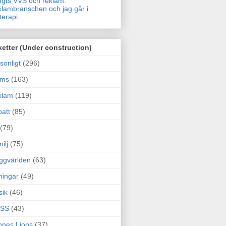
gts VVS och reklam.
lambranschen och jag går i
terapi.
ketter (Under construction)
sonligt
(296)
ams
(163)
klam
(119)
att
(85)
(79)
ilj
(75)
ggvärlden
(63)
ningar
(49)
sik
(46)
SS
(43)
nes Lions
(37)