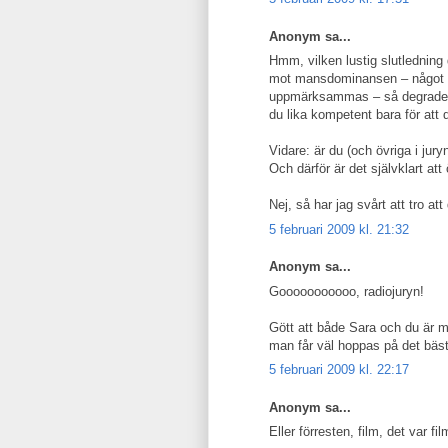
Anonym sa...
Hmm, vilken lustig slutledning
mot mansdominansen – något so
uppmärksammas – så degraderas du
du lika kompetent bara för att d
Vidare: är du (och övriga i ju
Och därför är det självklart at
Nej, så har jag svårt att tro att
5 februari 2009 kl. 21:32
Anonym sa...
Gooooooooooo, radiojuryn!
Gött att både Sara och du är me
man får väl hoppas på det bäs
5 februari 2009 kl. 22:17
Anonym sa...
Eller förresten, film, det var f