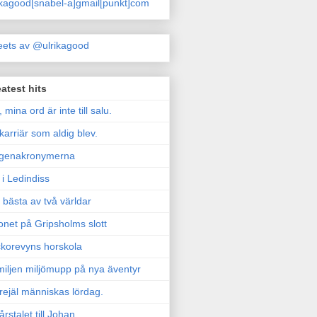
ikagood[snabel-a]gmail[punkt]com
ets av @ulrikagood
atest hits
, mina ord är inte till salu.
karriär som aldig blev.
genakronymerna
i Ledindiss
 bästa av två världar
onet på Gripsholms slott
korevyns horskola
iljen miljömupp på nya äventyr
rejäl människas lördag.
årstalet till Johan