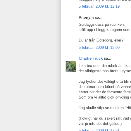
5 februari 2009 kl. 12:19
Anonym sa...
Guldäggsklass på rubriken,
ställ upp i blogg kategorin som
Du är från Göteborg, eller?
5 februari 2009 kl. 13:09
Charlie Truck
sa...
Lika bra som din rubrik är, lika 
det viktigaste hos årets jury
Jag tycker det väldigt ofta bli
diskuterar bara könet på vinna
sättet blir det de förmenta fe
Som om vi alltid gick omkring 
Jag skulle vilja se rubriken "
(I övrigt har du säkert rätt va
var ju inte det det gällde.)
5 februari 2009 kl. 17:51