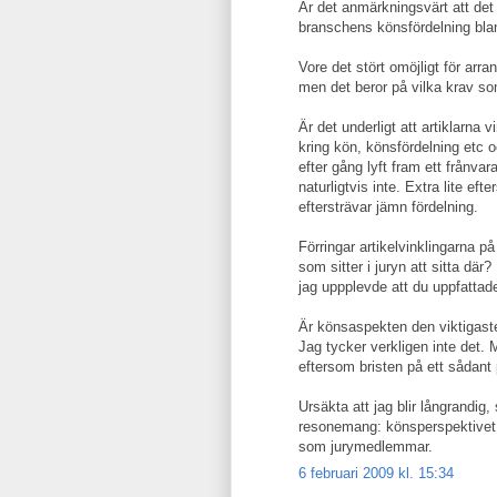
Är det anmärkningsvärt att det
branschens könsfördelning blan
Vore det stört omöjligt för arran
men det beror på vilka krav so
Är det underligt att artiklarna
kring kön, könsfördelning etc 
efter gång lyft fram ett frånva
naturligtvis inte. Extra lite e
eftersträvar jämn fördelning.
Förringar artikelvinklingarna p
som sitter i juryn att sitta där?
jag uppplevde att du uppfattad
Är könsaspekten den viktigast
Jag tycker verkligen inte det. 
eftersom bristen på ett sådant
Ursäkta att jag blir långrandig
resonemang: könsperspektivet f
som jurymedlemmar.
6 februari 2009 kl. 15:34