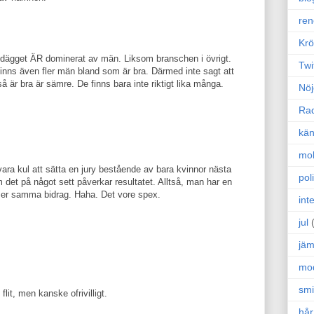
ren
Krö
uldägget ÄR dominerat av män. Liksom branschen i övrigt.
Twi
t finns även fler män bland som är bra. Därmed inte sagt att
 är bra är sämre. De finns bara inte riktigt lika många.
Nöj
Ra
kän
mo
 vara kul att sätta en jury bestående av bara kvinnor nästa
poli
 det på något sett påverkar resultatet. Alltså, man har en
er samma bidrag. Haha. Det vore spex.
int
jul
jäm
mo
sm
flit, men kanske ofrivilligt.
hår