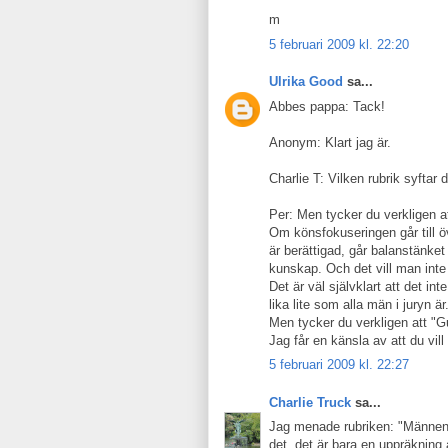
m
5 februari 2009 kl. 22:20
Ulrika Good
sa...
Abbes pappa: Tack!
Anonym: Klart jag är.
Charlie T: Vilken rubrik syftar d
Per: Men tycker du verkligen
Om könsfokuseringen går till öv
är berättigad, går balanstänket
kunskap. Och det vill man inte
Det är väl självklart att det int
lika lite som alla män i juryn är
Men tycker du verkligen att "G
Jag får en känsla av att du vi
5 februari 2009 kl. 22:27
Charlie Truck
sa...
Jag menade rubriken: "Männen d
det, det är bara en uppräknin