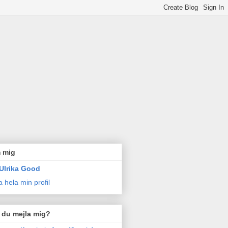
 mig
Ulrika Good
a hela min profil
l du mejla mig?