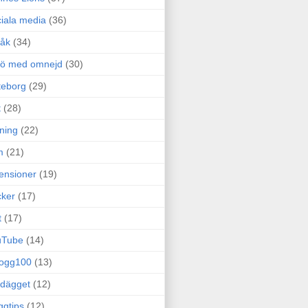
iala media
(36)
råk
(34)
rö med omnejd
(30)
teborg
(29)
t
(28)
ning
(22)
m
(21)
ensioner
(19)
ker
(17)
t
(17)
uTube
(14)
logg100
(13)
dägget
(12)
ggtips
(12)