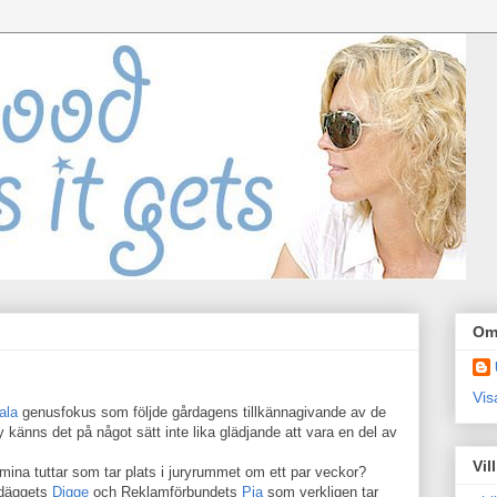
Om
Vis
ala
genusfokus som följde gårdagens tillkännagivande av de
y känns det på något sätt inte lika glädjande att vara en del av
Vil
 mina tuttar som tar plats i juryrummet om ett par veckor?
ldäggets
Digge
och Reklamförbundets
Pia
som verkligen tar