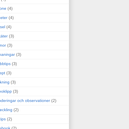
one
(4)
eter
(4)
sel
(4)
äter
(3)
mor
(3)
maningar
(3)
bbtips
(3)
ept
(3)
ckning
(3)
eoklipp
(3)
deringar och observationer
(2)
eckling
(2)
tips
(2)
ebook
(2)