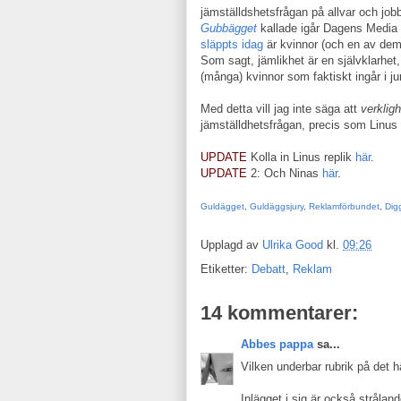
jämställdshetsfrågan på allvar och jobb
Gubbägget
kallade igår Dagens Media t
släppts
idag
är kvinnor (och en av de
Som sagt, jämlikhet är en självklarhe
(många) kvinnor som faktiskt ingår i ju
Med detta vill jag inte säga att
verklig
jämställdhetsfrågan, precis som Linus
UPDATE
Kolla in Linus replik
här
.
UPDATE
2: Och Ninas
här
.
Guldägget
,
Guldäggsjury
,
Reklamförbundet
,
Dig
Upplagd av
Ulrika Good
kl.
09:26
Etiketter:
Debatt
,
Reklam
14 kommentarer:
Abbes pappa
sa...
Vilken underbar rubrik på det hä
Inlägget i sig är också strålan