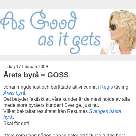
tisdag 17 februari 2009
Årets byrå = GOSS
Johan ringde just och berättade att vi vunnit i
Regis
tävling
Årets byrå
.
Det betyder faktiskt att våra kunder är de mest nöjda av alla
medelstora byråers kunder i Sverige, just nu.
Vilket bekräftar resultatet från Resumés
Sveriges bästa
byrå
.
Skål för det!
(Vem som vann någon annan kategori fick jag aldrig höra,