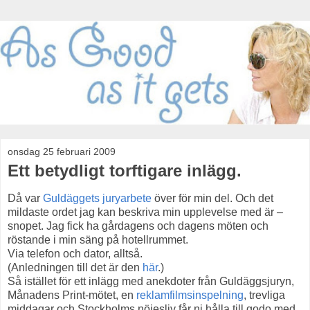
onsdag 25 februari 2009
Ett betydligt torftigare inlägg.
Då var
Guldäggets juryarbete
över för min del. Och det
mildaste ordet jag kan beskriva min upplevelse med är –
snopet. Jag fick ha gårdagens och dagens möten och
röstande i min säng på hotellrummet.
Via telefon och dator, alltså.
(Anledningen till det är den
här
.)
Så istället för ett inlägg med anekdoter från Guldäggsjuryn,
Månadens Print-mötet, en
reklamfilmsinspelning
, trevliga
middagar och Stockholms nöjesliv får ni hålla till godo med