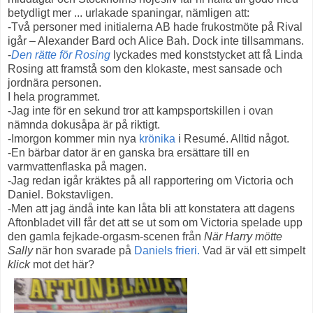
betydligt mer ... urlakade spaningar, nämligen att:
-Två personer med initialerna AB hade frukostmöte på Rival
igår – Alexander Bard och Alice Bah. Dock inte tillsammans.
-
Den rätte för Rosing
lyckades med konststycket att få Linda
Rosing att framstå som den klokaste, mest sansade och
jordnära personen.
I hela programmet.
-Jag inte för en sekund tror att kampsportskillen i ovan
nämnda dokusåpa är på riktigt.
-Imorgon kommer min nya
krönika
i Resumé. Alltid något.
-En bärbar dator är en ganska bra ersättare till en
varmvattenflaska på magen.
-Jag redan igår kräktes på all rapportering om Victoria och
Daniel. Bokstavligen.
-Men att jag ändå inte kan låta bli att konstatera att dagens
Aftonbladet vill får det att se ut som om Victoria spelade upp
den gamla fejkade-orgasm-scenen från
När Harry mötte
Sally
när hon svarade på
Daniels frieri.
Vad är väl ett simpelt
klick
mot det här?