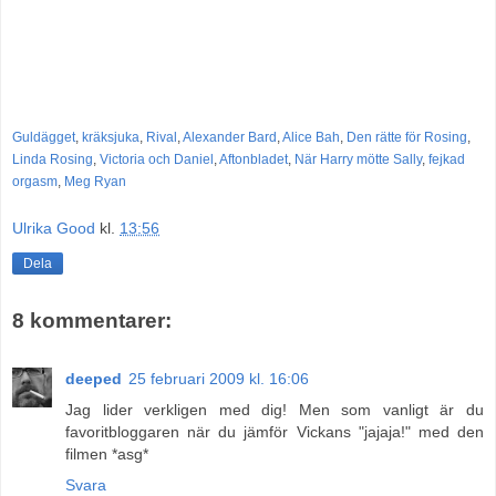
Guldägget
,
kräksjuka
,
Rival
,
Alexander Bard
,
Alice Bah
,
Den rätte för Rosing
,
Linda Rosing
,
Victoria och Daniel
,
Aftonbladet
,
När Harry mötte Sally
,
fejkad
orgasm
,
Meg Ryan
Ulrika Good
kl.
13:56
Dela
8 kommentarer:
deeped
25 februari 2009 kl. 16:06
Jag lider verkligen med dig! Men som vanligt är du
favoritbloggaren när du jämför Vickans "jajaja!" med den
filmen *asg*
Svara