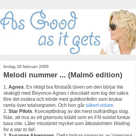
lördag 28 februari 2009
Melodi nummer ... (Malmö edition)
1.
Agnes
. En riktigt bra förstalåt (även om den börjar lite
skakigt) med Beyonce-Agnes i discotakt som tog det säkra
före det osäkra och körde med guldkonfettin som brukar
ramla över totalsegraren. Och hon går
säkert vidare
.
2.
Star Pilots
. Konceptbidrag av det mest outhärdliga slag.
Näe, att riva av ett gitarrsolo klädd som en FN-soldat funkar
bara inte. Låter misstänkt mycket som åttiotalshiten
Waiting
for a star to fall
.
3.
Susanne Alvengren
. Detta bidrag sponsras av Valeriana