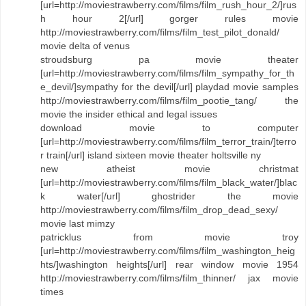
[url=http://moviestrawberry.com/films/film_rush_hour_2/]rus
h hour 2[/url] gorger rules movie
http://moviestrawberry.com/films/film_test_pilot_donald/
movie delta of venus
stroudsburg pa movie theater
[url=http://moviestrawberry.com/films/film_sympathy_for_th
e_devil/]sympathy for the devil[/url] playdad movie samples
http://moviestrawberry.com/films/film_pootie_tang/ the
movie the insider ethical and legal issues
download movie to computer
[url=http://moviestrawberry.com/films/film_terror_train/]terro
r train[/url] island sixteen movie theater holtsville ny
new atheist movie christmat
[url=http://moviestrawberry.com/films/film_black_water/]blac
k water[/url] ghostrider the movie
http://moviestrawberry.com/films/film_drop_dead_sexy/
movie last mimzy
patricklus from movie troy
[url=http://moviestrawberry.com/films/film_washington_heig
hts/]washington heights[/url] rear window movie 1954
http://moviestrawberry.com/films/film_thinner/ jax movie
times