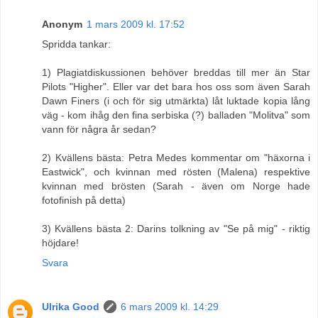
Anonym
1 mars 2009 kl. 17:52
Spridda tankar:
1) Plagiatdiskussionen behöver breddas till mer än Star
Pilots "Higher". Eller var det bara hos oss som även Sarah
Dawn Finers (i och för sig utmärkta) låt luktade kopia lång
väg - kom ihåg den fina serbiska (?) balladen "Molitva" som
vann för några år sedan?
2) Kvällens bästa: Petra Medes kommentar om "häxorna i
Eastwick", och kvinnan med rösten (Malena) respektive
kvinnan med brösten (Sarah - även om Norge hade
fotofinish på detta)
3) Kvällens bästa 2: Darins tolkning av "Se på mig" - riktig
höjdare!
Svara
Ulrika Good
6 mars 2009 kl. 14:29