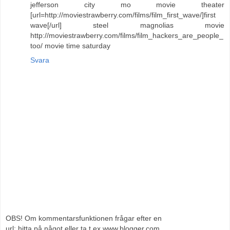
jefferson city mo movie theater
[url=http://moviestrawberry.com/films/film_first_wave/]first
wave[/url] steel magnolias movie
http://moviestrawberry.com/films/film_hackers_are_people_
too/ movie time saturday
Svara
OBS! Om kommentarsfunktionen frågar efter en
url; hitta på något eller ta t ex www.blogger.com.