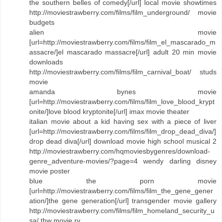
the southern belles of comedy[/url] local movie showtimes
http://moviestrawberry.com/films/film_underground/ movie
budgets
alien movie
[url=http://moviestrawberry.com/films/film_el_mascarado_m
assacre/]el mascarado massacre[/url] adult 20 min movie
downloads
http://moviestrawberry.com/films/film_carnival_boat/ studs
movie
amanda bynes movie
[url=http://moviestrawberry.com/films/film_love_blood_krypt
onite/]love blood kryptonite[/url] imax movie theater
italian movie about a kid having sex with a piece of liver
[url=http://moviestrawberry.com/films/film_drop_dead_diva/]
drop dead diva[/url] download movie high school musical 2
http://moviestrawberry.com/hqmoviesbygenres/download-
genre_adventure-movies/?page=4 wendy darling disney
movie poster
blue the porn movie
[url=http://moviestrawberry.com/films/film_the_gene_gener
ation/]the gene generation[/url] transgender movie gallery
http://moviestrawberry.com/films/film_homeland_security_u
sa/ thw movie rv