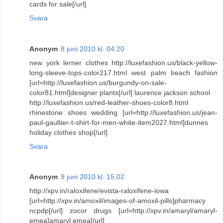
cards for sale[/url]
Svara
Anonym
8 juni 2010 kl. 04:20
new york lerner clothes http://luxefashion.us/black-yellow-
long-sleeve-tops-color217.html west palm beach fashion
[url=http://luxefashion.us/burgundy-on-sale-
color81.html]designer plants[/url] laurence jackson school
http://luxefashion.us/red-leather-shoes-color8.html
rhinestone shoes wedding [url=http://luxefashion.us/jean-
paul-gaultier-t-shirt-for-men-white-item2027.html]dunnes
holiday clothes shop[/url]
Svara
Anonym
9 juni 2010 kl. 15:02
http://xpv.in/raloxifene/evista-raloxifene-iowa
[url=http://xpv.in/amoxil/images-of-amoxil-pills]pharmacy
ncpdp[/url] zocor drugs [url=http://xpv.in/amaryl/amaryl-
emea]amaryl emea[/url]