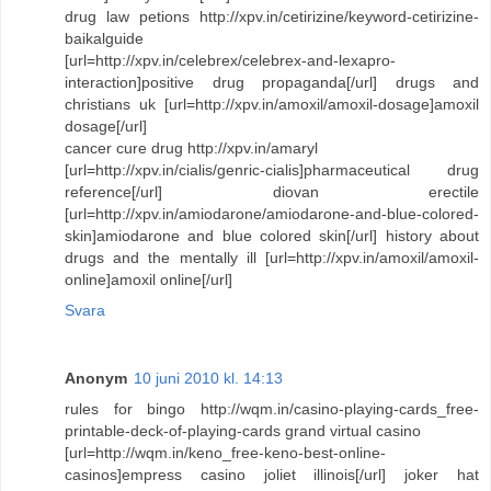
drug law petions http://xpv.in/cetirizine/keyword-cetirizine-
baikalguide
[url=http://xpv.in/celebrex/celebrex-and-lexapro-
interaction]positive drug propaganda[/url] drugs and
christians uk [url=http://xpv.in/amoxil/amoxil-dosage]amoxil
dosage[/url]
cancer cure drug http://xpv.in/amaryl
[url=http://xpv.in/cialis/genric-cialis]pharmaceutical drug
reference[/url] diovan erectile
[url=http://xpv.in/amiodarone/amiodarone-and-blue-colored-
skin]amiodarone and blue colored skin[/url] history about
drugs and the mentally ill [url=http://xpv.in/amoxil/amoxil-
online]amoxil online[/url]
Svara
Anonym
10 juni 2010 kl. 14:13
rules for bingo http://wqm.in/casino-playing-cards_free-
printable-deck-of-playing-cards grand virtual casino
[url=http://wqm.in/keno_free-keno-best-online-
casinos]empress casino joliet illinois[/url] joker hat