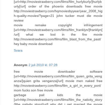
[url=http://moviestrawberry.com/films/film_hurlyburly/]hurlyb
urly[/url] order of the phoenix downloads free movie
http://moviestrawberry.com/hqmoviesbyyear/year_2008_hig
h-quality-movies/?page=21 john tucker must die movie
review
movie remake copyright infringement
[url=http://moviestrawberry.com/films/film_franklyn/]franklyn[
/url] what we lost in the fire movie
http://moviestrawberry.com/films/film_blast_from_the_past/
hey baby movie download
Svara
Anonym
2 juli 2010 kl. 07:28
free movie downloader software
[url=http://moviestrawberry.com/films/film_quien_grita_veng
anza/]quien grita venganza[/url] movie men naked free
http://moviestrawberry.com/films/film_a_girl_in_every_port/
mom fucks son free movie
garbage pail kids the movie
[url=http://moviestrawberry.com/films/film_the_nativity_story
/]the nativity story[/url] why did i get married the movie