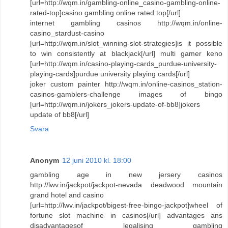
[url=http://wqm.in/gambling-online_casino-gambling-online-
rated-top]casino gambling online rated top[/url]
internet gambling casinos http://wqm.in/online-
casino_stardust-casino
[url=http://wqm.in/slot_winning-slot-strategies]is it possible
to win consistently at blackjack[/url] multi gamer keno
[url=http://wqm.in/casino-playing-cards_purdue-university-
playing-cards]purdue university playing cards[/url]
joker custom painter http://wqm.in/online-casinos_station-
casinos-gamblers-challenge images of bingo
[url=http://wqm.in/jokers_jokers-update-of-bb8]jokers
update of bb8[/url]
Svara
Anonym
12 juni 2010 kl. 18:00
gambling age in new jersery casinos
http://lwv.in/jackpot/jackpot-nevada deadwood mountain
grand hotel and casino
[url=http://lwv.in/jackpot/bigest-free-bingo-jackpot]wheel of
fortune slot machine in casinos[/url] advantages ans
disadvantagesof legalising gambling