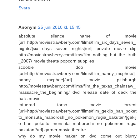
Svara
Anonym
25 juni 2010 kl. 15:45
absolute silence name of movie
[url=http://moviestrawberry.com/films/film_six_days_seven_
nights/]six days seven nights[/url] private movie clip
http://moviestrawberry.com/films/film_nothing_but_the_truth
_2007/ movie theate popcorn supplies
scoobie doo movie
[url=http://moviestrawberry.com/films/film_nanny_mcphee/]
nanny mcphee[/url] movie pittsburgh
http://moviestrawberry.com/films/film_the_texas_chainsaw_
massacre_the_beginning/ dvd release date of deck the
halls movie
tatuerad torso movie torrent
[url=http://moviestrawberry.com/films/film_gekijo_ban_poket
to_monsuta_maboroshi_no_pokemon_rugia_bakutan/]gekij
o ban poketto monsuta maboroshi no pokemon rugia
bakutan[/url] garner movie theatre
why do my movie maker on dvd come out blurry