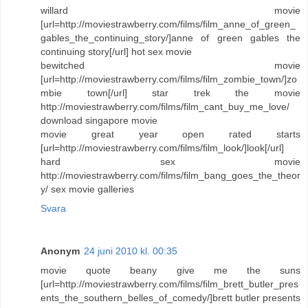
willard movie
[url=http://moviestrawberry.com/films/film_anne_of_green_
gables_the_continuing_story/]anne of green gables the
continuing story[/url] hot sex movie
bewitched movie
[url=http://moviestrawberry.com/films/film_zombie_town/]zo
mbie town[/url] star trek the movie
http://moviestrawberry.com/films/film_cant_buy_me_love/
download singapore movie
movie great year open rated starts
[url=http://moviestrawberry.com/films/film_look/]look[/url]
hard sex movie
http://moviestrawberry.com/films/film_bang_goes_the_theor
y/ sex movie galleries
Svara
Anonym
24 juni 2010 kl. 00:35
movie quote beany give me the suns
[url=http://moviestrawberry.com/films/film_brett_butler_pres
ents_the_southern_belles_of_comedy/]brett butler presents