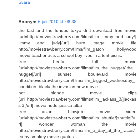
Svara
Anonym
6 juli 2010 kl. 06:38
the fast and the furious tokyo drift download free movie
[url=http://moviestrawberry.com/films/film_jimmy_and_judy/]
jimmy and judy[/url] burn image movie file
http://moviestrawberry.com/films/film_gator/ hollywood
movie teacher acts a school boy lives in a tent picnic
free hentai full movie
[url=http://moviestrawberry.com/films/film_the_nugget/]the
nugget[/url] sunset boulevard movie
http://moviestrawberry.com/films/film_biggest_wednesday_
condition_black/ the invasion new movie
hot blonde movie clips
[url=http://moviestrawberry.com/films/film_jackass_3/]jackas
s 3[/url] movie nude jessica alba
free asian blowjob movie video
[url=http://moviestrawberry.com/films/film_shuttle/]shuttle[/u
rl] wonder woman the movie
http://moviestrawberry.com/films/film_a_day_at_the_races/
friday smokey movie quotes