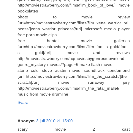
http://moviestrawberry.com/films/film_book_of_love/ movie
bookplates
photo to movie review
[url=http://moviestrawberry.com/films/film_xena_warrior_pri
ncess/]xena warrior princess[/url] microsoft medio player
free porn movie clips
free hentai movie galleries
[url=http://moviestrawberry.com/films/film_fool_s_gold/]fool
s gold[/url] movie and reviews
http://moviestrawberry.com/hqmoviesbygenres/download-
genre_mystery-movies/?page=6 make flash movie
stone cold steve austin movie soundtrack condemend
[url=http://moviestrawberry.com/films/film_the_scratch/]the
scratch[/url] movie runaway jury
http://moviestrawberry.com/films/film_the_fatal_mallet/
music from movie drumline
Svara
Anonym
3 juli 2010 kl. 15:00
scary movie 2 cast