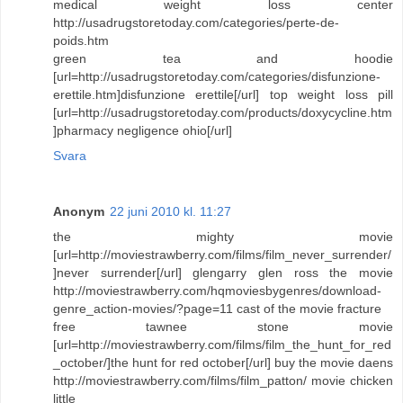
medical weight loss center
http://usadrugstoretoday.com/categories/perte-de-
poids.htm
green tea and hoodie
[url=http://usadrugstoretoday.com/categories/disfunzione-
erettile.htm]disfunzione erettile[/url] top weight loss pill
[url=http://usadrugstoretoday.com/products/doxycycline.htm
]pharmacy negligence ohio[/url]
Svara
Anonym
22 juni 2010 kl. 11:27
the mighty movie
[url=http://moviestrawberry.com/films/film_never_surrender/
]never surrender[/url] glengarry glen ross the movie
http://moviestrawberry.com/hqmoviesbygenres/download-
genre_action-movies/?page=11 cast of the movie fracture
free tawnee stone movie
[url=http://moviestrawberry.com/films/film_the_hunt_for_red
_october/]the hunt for red october[/url] buy the movie daens
http://moviestrawberry.com/films/film_patton/ movie chicken
little