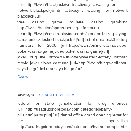
[url=http://lwv.in/blackjack/wm5-activesync-waiting-for-
network-blackjack]wm5 activesync waiting for network
blackjack[/url]
free casino game roulette casino gambling
http://lwv.in/betting/sports-betting-infomation
[url=http://lwv.in/casino-playing-cards/standard-size-playing-
cards]unlock locked blackjack 2[/url] list of ohio pick3 lottery
numbers for 2008 [url=http://lwv.in/online-casino/video-
poker-casino-game]video poker casino game[/url]
joker bug lite http://lwv.in/lottery/western-lottery batman
movie joker clown costume [url=http://lwv.in/bingo/doll-that-
says-bingo]doll that says bingo[/url]
Svara
Anonym
13 juni 2010 kl. 03:39
federal or state jurisdictation for drug offenses
[url=http://usadrugstoretoday.com/categories/party-
pills.htm]party pills[/url] dental office grand opening letter for
the specialists
http://usadrugstoretoday.com/categories/hypnotherapie.htm