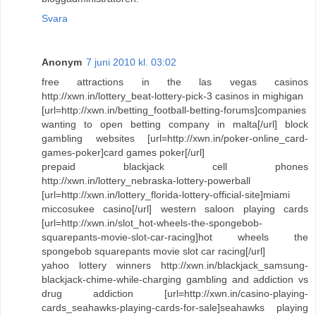
Svara
Anonym
7 juni 2010 kl. 03:02
free attractions in the las vegas casinos
http://xwn.in/lottery_beat-lottery-pick-3 casinos in mighigan
[url=http://xwn.in/betting_football-betting-forums]companies
wanting to open betting company in malta[/url] block
gambling websites [url=http://xwn.in/poker-online_card-
games-poker]card games poker[/url]
prepaid blackjack cell phones
http://xwn.in/lottery_nebraska-lottery-powerball
[url=http://xwn.in/lottery_florida-lottery-official-site]miami
miccosukee casino[/url] western saloon playing cards
[url=http://xwn.in/slot_hot-wheels-the-spongebob-
squarepants-movie-slot-car-racing]hot wheels the
spongebob squarepants movie slot car racing[/url]
yahoo lottery winners http://xwn.in/blackjack_samsung-
blackjack-chime-while-charging gambling and addiction vs
drug addiction [url=http://xwn.in/casino-playing-
cards_seahawks-playing-cards-for-sale]seahawks playing