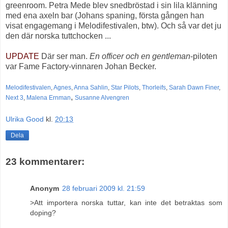
greenroom. Petra Mede blev snedbröstad i sin lila klänning
med ena axeln bar (Johans spaning, första gången han
visat engagemang i Melodifestivalen, btw). Och så var det ju
den där norska tuttchocken ...
UPDATE
Där ser man.
En officer och en gentleman
-piloten
var Fame Factory-vinnaren Johan Becker.
Melodifestivalen
,
Agnes
,
Anna Sahlin
,
Star Pilots
,
Thorleifs
,
Sarah Dawn Finer
,
,
Next 3
,
Malena Ernman
Susanne Alvengren
Ulrika Good
kl.
20:13
Dela
23 kommentarer:
Anonym
28 februari 2009 kl. 21:59
>Att importera norska tuttar, kan inte det betraktas som
doping?