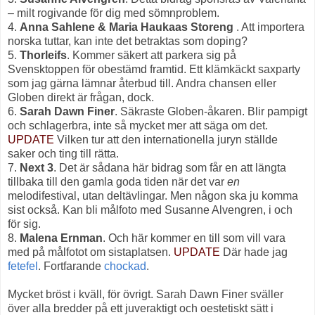
– milt rogivande för dig med sömnproblem.
4.
Anna Sahlene & Maria Haukaas Storeng
. Att importera
norska tuttar, kan inte det betraktas som doping?
5.
Thorleifs
. Kommer säkert att parkera sig på
Svensktoppen för obestämd framtid. Ett klämkäckt saxparty
som jag gärna lämnar återbud till. Andra chansen eller
Globen direkt är frågan, dock.
6.
Sarah Dawn Finer
. Säkraste Globen-åkaren. Blir pampigt
och schlagerbra, inte så mycket mer att säga om det.
UPDATE
Vilken tur att den internationella juryn ställde
saker och ting till rätta.
7.
Next 3
. Det är sådana här bidrag som får en att längta
tillbaka till den gamla goda tiden när det var
en
melodifestival, utan deltävlingar. Men någon ska ju komma
sist också. Kan bli målfoto med Susanne Alvengren, i och
för sig.
8.
Malena Ernman
. Och här kommer en till som vill vara
med på målfotot om sistaplatsen.
UPDATE
Där hade jag
fetefel
. Fortfarande
chockad
.
Mycket bröst i kväll, för övrigt. Sarah Dawn Finer sväller
över alla bredder på ett juveraktigt och oestetiskt sätt i