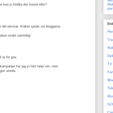
Ben
Rek
n kan ju förlåta det mesta eller?
par
Eti
det bevisat. Kräket sprids via bloggarna.
Per
ation exakt samtidigt
Tr
Re
Deb
i är för goa.
TV
 kampanjer har jag ju hört talas om, men
ågon utreda.
Fam
Blo
Tid
Mu
GO
Can