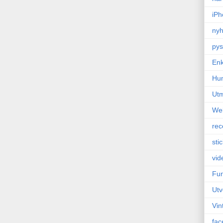
iPh
nyh
pys
Enk
Hu
Ut
We
rec
sti
vid
Fun
Utv
Vin
fac