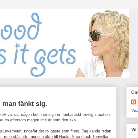
Om
m man tänkt sig.
Vis
oViva, där någon befinner sig i en fantastiskt trevlig situation
bra nu
eftersom magen inte är som den ska.
Vil
gsjuryarbetet, ungefär det roligaste som finns. Jag kände redan
s, men stålsatte mig och åkte till Nacka Strand och Tornvillan