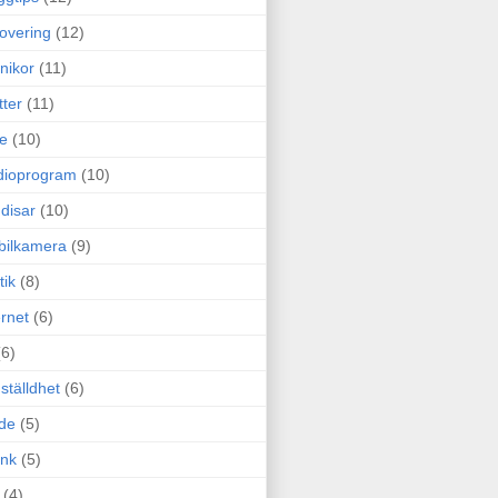
overing
(12)
nikor
(11)
tter
(11)
e
(10)
dioprogram
(10)
disar
(10)
bilkamera
(9)
tik
(8)
ernet
(6)
(6)
ställdhet
(6)
de
(5)
ink
(5)
(4)