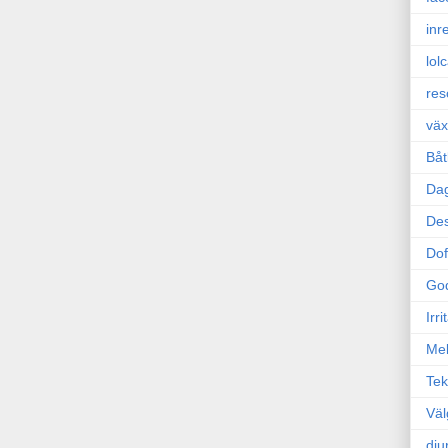
inr
lol
res
väx
Båt
Da
Des
Dof
Go
Irr
Mel
Tek
Väl
dju