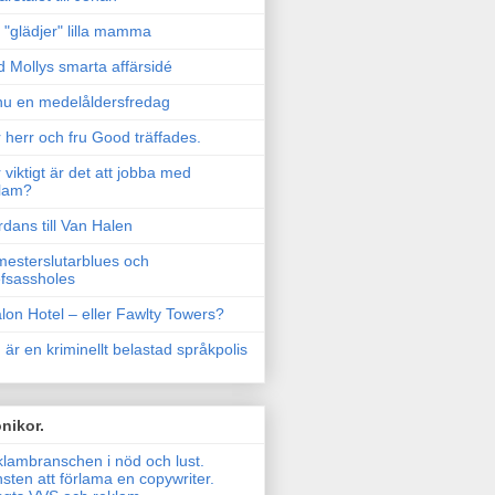
"glädjer" lilla mamma
 Mollys smarta affärsidé
u en medelåldersfredag
 herr och fru Good träffades.
 viktigt är det att jobba med
lam?
rdans till Van Halen
esterslutarblues och
fsassholes
lon Hotel – eller Fawlty Towers?
 är en kriminellt belastad språkpolis
nikor.
lambranschen i nöd och lust.
sten att förlama en copywriter.