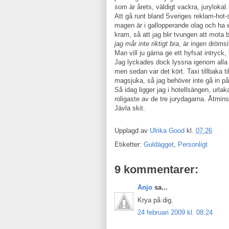
som är årets, väldigt vackra, jurylokal.
Att gå runt bland Sveriges reklam-hot-s
magen är i gallopperande olag och ha 
kram, så att jag blir tvungen att mota
jag mår inte riktigt bra
, är ingen drömsit
Man vill ju gärna ge ett hyfsat intryck,
Jag lyckades dock lyssna igenom alla 
men sedan var det kört. Taxi tillbaka til
magsjuka, så jag behöver inte gå in på 
Så idag ligger jag i hotellsängen, urla
roligaste av de tre jurydagarna. Åtmin
Jävla skit.
Upplagd av
Ulrika Good
kl.
07:26
Etiketter:
Guldägget
,
Personligt
9 kommentarer:
Anjo
sa...
Krya på dig.
24 februari 2009 kl. 08:24