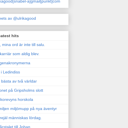
ikagood[snabel-a]gmail[punkt]com
ets av @ulrikagood
atest hits
, mina ord är inte till salu.
karriär som aldig blev.
genakronymerna
i Ledindiss
 bästa av två världar
onet på Gripsholms slott
korevyns horskola
iljen miljömupp på nya äventyr
rejäl människas lördag.
årstalet till Johan