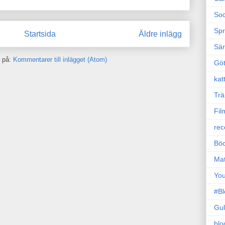
Soc
Sp
Startsida
Äldre inlägg
Sä
 på:
Kommentarer till inlägget (Atom)
Gö
kat
Trä
Fil
rec
Böc
Ma
Yo
#B
Gul
blo