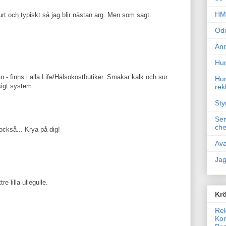
HM 
surt och typiskt så jag blir nästan arg. Men som sagt:
Odd
Änn
Hur
 finns i alla Life/Hälsokostbutiker. Smakar kalk och sur
Hur
sigt system
rek
Sty
Sem
che
också... Krya på dig!
Ava
Jag
e lilla ullegulle.
Krö
Rek
Kon