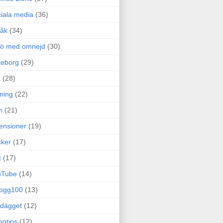
iala media
(36)
råk
(34)
rö med omnejd
(30)
teborg
(29)
t
(28)
ning
(22)
m
(21)
ensioner
(19)
ker
(17)
t
(17)
uTube
(14)
logg100
(13)
dägget
(12)
ggtips
(12)