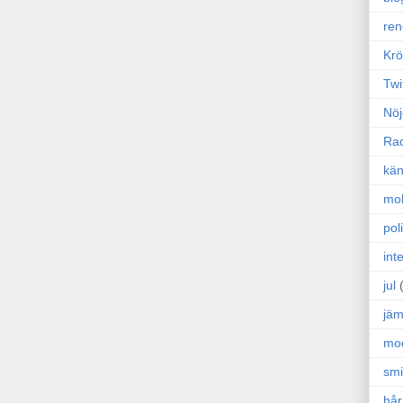
ren
Krö
Twi
Nöj
Ra
kän
mo
poli
int
jul
jäm
mo
sm
hår