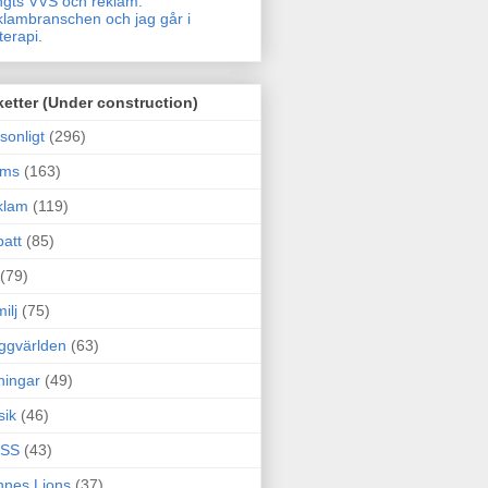
gts VVS och reklam.
lambranschen och jag går i
terapi.
ketter (Under construction)
sonligt
(296)
ams
(163)
klam
(119)
att
(85)
(79)
ilj
(75)
ggvärlden
(63)
ningar
(49)
sik
(46)
SS
(43)
nes Lions
(37)