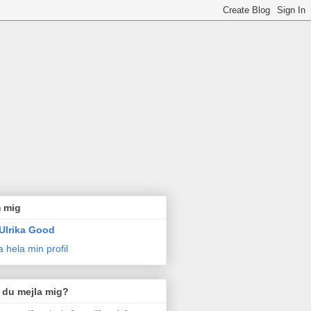
 mig
Ulrika Good
a hela min profil
l du mejla mig?