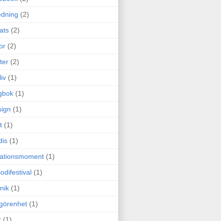
edning
(2)
cats
(2)
or
(2)
ter
(2)
liv
(1)
gbok
(1)
ign
(1)
t
(1)
dis
(1)
itationsmoment
(1)
odifestival
(1)
nik
(1)
görenhet
(1)
r
(1)