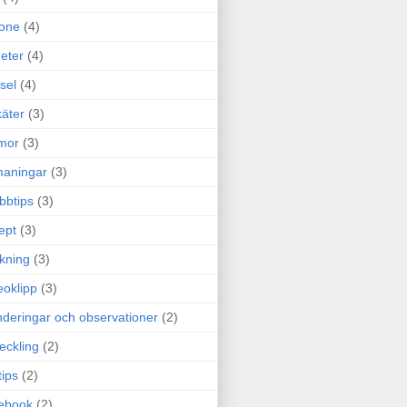
one
(4)
eter
(4)
sel
(4)
äter
(3)
mor
(3)
maningar
(3)
bbtips
(3)
ept
(3)
ckning
(3)
eoklipp
(3)
deringar och observationer
(2)
eckling
(2)
tips
(2)
ebook
(2)