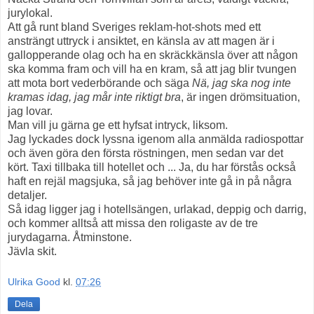
jurylokal.
Att gå runt bland Sveriges reklam-hot-shots med ett
ansträngt uttryck i ansiktet, en känsla av att magen är i
gallopperande olag och ha en skräckkänsla över att någon
ska komma fram och vill ha en kram, så att jag blir tvungen
att mota bort vederbörande och säga
Nä, jag ska nog inte
kramas idag, jag mår inte riktigt bra
, är ingen drömsituation,
jag lovar.
Man vill ju gärna ge ett hyfsat intryck, liksom.
Jag lyckades dock lyssna igenom alla anmälda radiospottar
och även göra den första röstningen, men sedan var det
kört. Taxi tillbaka till hotellet och ... Ja, du har förstås också
haft en rejäl magsjuka, så jag behöver inte gå in på några
detaljer.
Så idag ligger jag i hotellsängen, urlakad, deppig och darrig,
och kommer alltså att missa den roligaste av de tre
jurydagarna. Åtminstone.
Jävla skit.
Ulrika Good
kl.
07:26
Dela