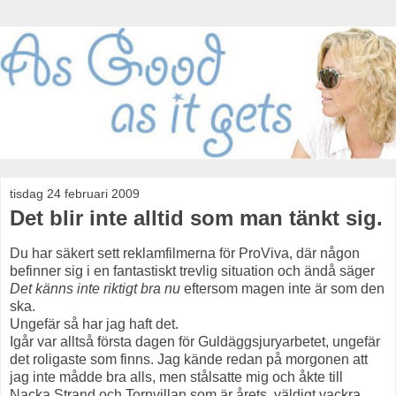
tisdag 24 februari 2009
Det blir inte alltid som man tänkt sig.
Du har säkert sett reklamfilmerna för ProViva, där någon
befinner sig i en fantastiskt trevlig situation och ändå säger
Det känns inte riktigt bra nu
eftersom magen inte är som den
ska.
Ungefär så har jag haft det.
Igår var alltså första dagen för Guldäggsjuryarbetet, ungefär
det roligaste som finns. Jag kände redan på morgonen att
jag inte mådde bra alls, men stålsatte mig och åkte till
Nacka Strand och Tornvillan som är årets, väldigt vackra,