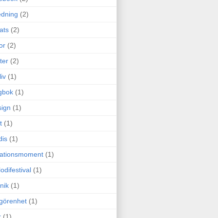
edning
(2)
cats
(2)
or
(2)
ter
(2)
liv
(1)
gbok
(1)
ign
(1)
t
(1)
dis
(1)
itationsmoment
(1)
odifestival
(1)
nik
(1)
görenhet
(1)
r
(1)