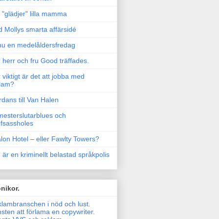
"glädjer" lilla mamma
 Mollys smarta affärsidé
u en medelåldersfredag
 herr och fru Good träffades.
 viktigt är det att jobba med
lam?
rdans till Van Halen
esterslutarblues och
fsassholes
lon Hotel – eller Fawlty Towers?
 är en kriminellt belastad språkpolis
nikor.
lambranschen i nöd och lust.
sten att förlama en copywriter.