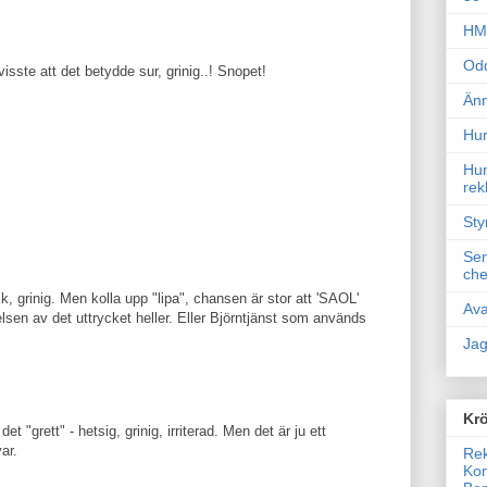
HM 
Odd
visste att det betydde sur, grinig..! Snopet!
Änn
Hur
Hur
rek
Sty
Sem
che
sk, grinig. Men kolla upp "lipa", chansen är stor att 'SAOL'
Ava
sen av det uttrycket heller. Eller Björntjänst som används
Jag
Krö
t "grett" - hetsig, grinig, irriterad. Men det är ju ett
ar.
Rek
Kon