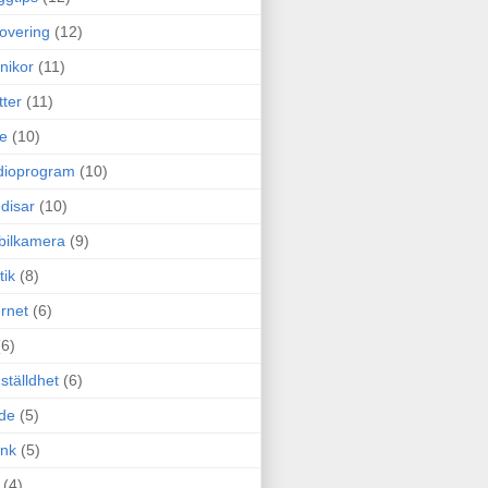
overing
(12)
nikor
(11)
tter
(11)
e
(10)
dioprogram
(10)
disar
(10)
bilkamera
(9)
tik
(8)
ernet
(6)
(6)
ställdhet
(6)
de
(5)
ink
(5)
(4)