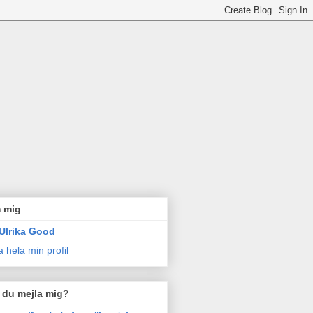
 mig
Ulrika Good
a hela min profil
l du mejla mig?