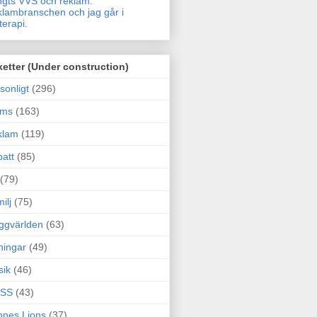
gts VVS och reklam.
lambranschen och jag går i
terapi.
ketter (Under construction)
sonligt
(296)
ams
(163)
klam
(119)
att
(85)
(79)
ilj
(75)
ggvärlden
(63)
ningar
(49)
sik
(46)
SS
(43)
nes Lions
(37)