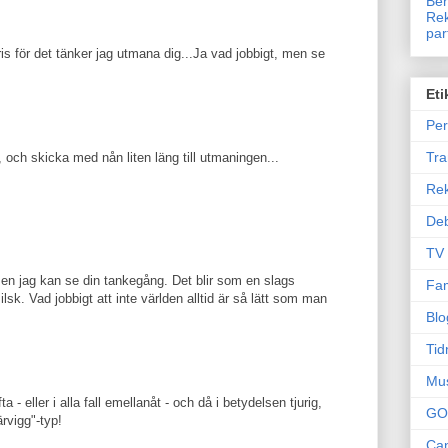
Ben
Rek
par
is för det tänker jag utmana dig...Ja vad jobbigt, men se
Eti
Per
Tr
, och skicka med nån liten läng till utmaningen...
Re
Deb
TV
 Men jag kan se din tankegång. Det blir som en slags
Fam
sk. Vad jobbigt att inte världen alltid är så lätt som man
Blo
Tid
Mu
 - eller i alla fall emellanåt - och då i betydelsen tjurig,
GO
ärvigg"-typ!
Can