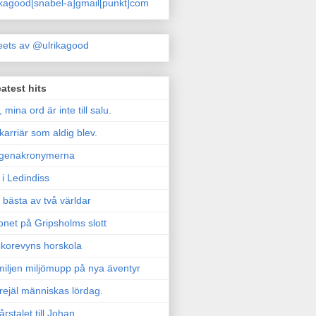
ikagood[snabel-a]gmail[punkt]com
ets av @ulrikagood
atest hits
, mina ord är inte till salu.
karriär som aldig blev.
genakronymerna
i Ledindiss
 bästa av två världar
onet på Gripsholms slott
korevyns horskola
iljen miljömupp på nya äventyr
rejäl människas lördag.
årstalet till Johan