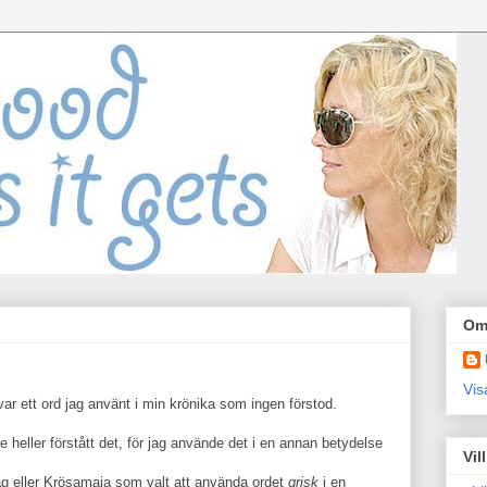
Om
Vis
ar ett ord jag använt i min krönika som ingen förstod.
nte heller förstått det, för jag använde det i en annan betydelse
Vil
ag eller Krösamaja som valt att använda ordet
grisk
i en