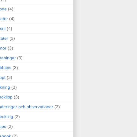
one
(4)
eter
(4)
sel
(4)
äter
(3)
mor
(3)
maningar
(3)
bbtips
(3)
ept
(3)
ckning
(3)
eoklipp
(3)
deringar och observationer
(2)
eckling
(2)
tips
(2)
ebook
(2)