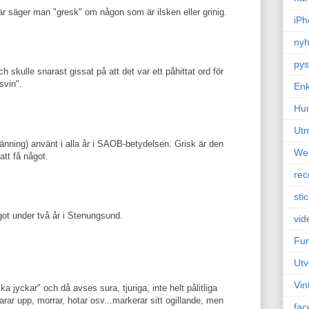
r säger man "gresk" om någon som är ilsken eller grinig.
iPh
nyh
pys
ch skulle snarast gissat på att det var ett påhittat ord för
svin".
Enk
Hu
Ut
länning) använt i alla år i SAOB-betydelsen. Grisk är den
We
att få något.
rec
sti
got under två år i Stenungsund.
vid
Fun
Utv
Vin
a jyckar" och då avses sura, tjuriga, inte helt pålitliga
arar upp, morrar, hotar osv...markerar sitt ogillande, men
fac