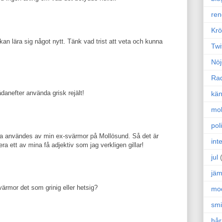
ren
Krö
kan lära sig något nytt. Tänk vad trist att veta och kunna
Twi
Nöj
Ra
danefter använda grisk rejält!
kän
mo
poli
fta användes av min ex-svärmor på Mollösund. Så det är
int
a ett av mina få adjektiv som jag verkligen gillar!
jul
jäm
ärmor det som grinig eller hetsig?
mo
sm
hår