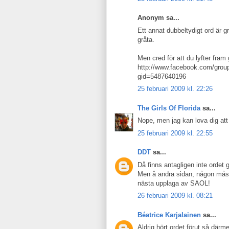
Anonym sa...
Ett annat dubbeltydigt ord är gr
gråta.
Men cred för att du lyfter fram 
http://www.facebook.com/grou
gid=5487640196
25 februari 2009 kl. 22:26
The Girls Of Florida
sa...
Nope, men jag kan lova dig att
25 februari 2009 kl. 22:55
DDT
sa...
Då finns antagligen inte ordet g
Men å andra sidan, någon måste
nästa upplaga av SAOL!
26 februari 2009 kl. 08:21
Béatrice Karjalainen
sa...
Aldrig hört ordet förut så därm