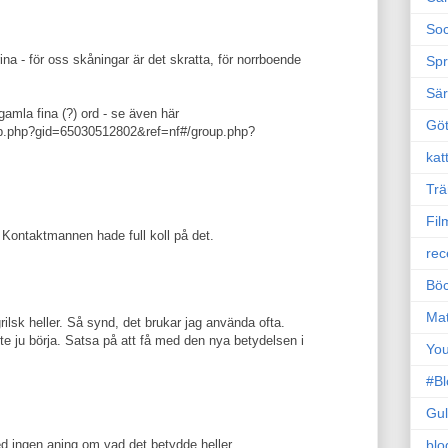
Soc
ina - för oss skåningar är det skratta, för norrboende
Sp
Sä
gamla fina (?) ord - se även här
Gö
p.php?gid=65030512802&ref=nf#/group.php?
kat
Trä
Fil
 Kontaktmannen hade full koll på det.
rec
Böc
Ma
rilsk heller. Så synd, det brukar jag använda ofta.
 ju börja. Satsa på att få med den nya betydelsen i
Yo
#B
Gul
blo
ed ingen aning om vad det betydde heller.