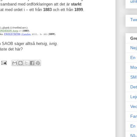
ulr
amband med ordförklaringen att det är
starkt
at med ordet i – ett från
1883
och ett från
1899
.
Twe
Gre
n SAOB säger alltså
hetsig, ivrig
.
Nej
äste det här?
En 
Mo
SM 
Det
Lej
Vec
Fam
En 
50-