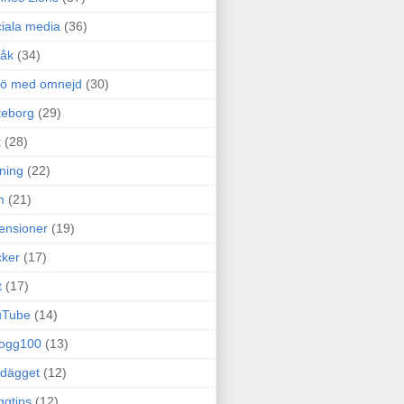
iala media
(36)
råk
(34)
rö med omnejd
(30)
teborg
(29)
t
(28)
ning
(22)
m
(21)
ensioner
(19)
ker
(17)
t
(17)
uTube
(14)
logg100
(13)
dägget
(12)
ggtips
(12)