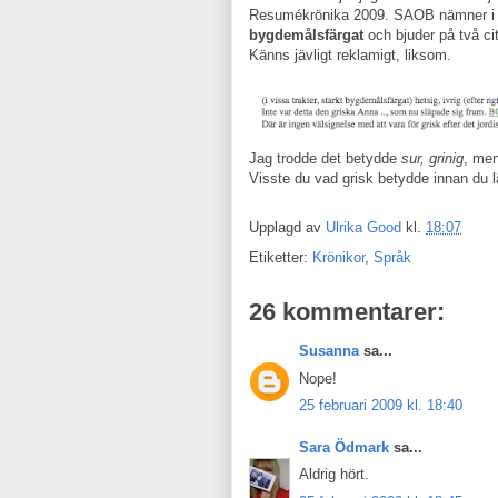
Resumékrönika 2009. SAOB nämner i s
bygdemålsfärgat
och bjuder på två cit
Känns jävligt reklamigt, liksom.
Jag trodde det betydde
sur, grinig
, me
Visste du vad grisk betydde innan du l
Upplagd av
Ulrika Good
kl.
18:07
Etiketter:
Krönikor
,
Språk
26 kommentarer:
Susanna
sa...
Nope!
25 februari 2009 kl. 18:40
Sara Ödmark
sa...
Aldrig hört.