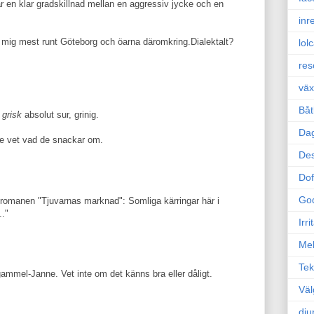
 är en klar gradskillnad mellan en aggressiv jycke och en
inr
 mig mest runt Göteborg och öarna däromkring.Dialektalt?
lol
res
väx
Båt
r
grisk
absolut sur, grinig.
Da
te vet vad de snackar om.
Des
Dof
Go
 romanen "Tjuvarnas marknad": Somliga kärringar här i
.."
Irr
Mel
Tek
gammel-Janne. Vet inte om det känns bra eller dåligt.
Väl
dju