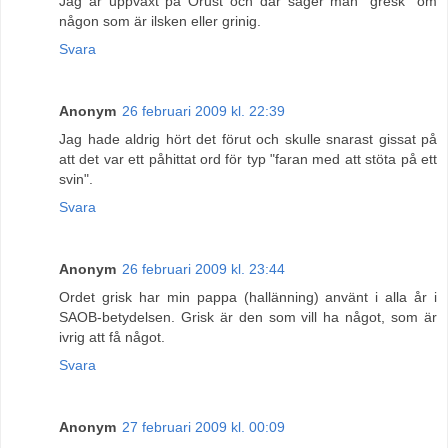
Jag är uppväxt på Orust och där säger man "gresk" om
någon som är ilsken eller grinig.
Svara
Anonym
26 februari 2009 kl. 22:39
Jag hade aldrig hört det förut och skulle snarast gissat på
att det var ett påhittat ord för typ "faran med att stöta på ett
svin".
Svara
Anonym
26 februari 2009 kl. 23:44
Ordet grisk har min pappa (hallänning) använt i alla år i
SAOB-betydelsen. Grisk är den som vill ha något, som är
ivrig att få något.
Svara
Anonym
27 februari 2009 kl. 00:09