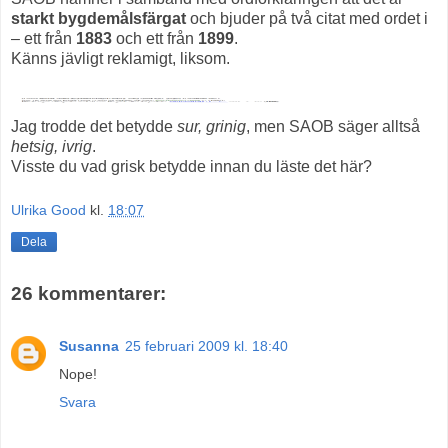
starkt bygdemålsfärgat
och bjuder på två citat med ordet i
– ett från
1883
och ett från
1899
.
Känns jävligt reklamigt, liksom.
Jag trodde det betydde
sur, grinig
, men SAOB säger alltså
hetsig, ivrig
.
Visste du vad grisk betydde innan du läste det här?
Ulrika Good
kl.
18:07
Dela
26 kommentarer:
Susanna
25 februari 2009 kl. 18:40
Nope!
Svara