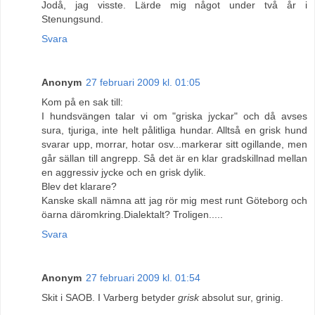
Jodå, jag visste. Lärde mig något under två år i
Stenungsund.
Svara
Anonym
27 februari 2009 kl. 01:05
Kom på en sak till:
I hundsvängen talar vi om "griska jyckar" och då avses
sura, tjuriga, inte helt pålitliga hundar. Alltså en grisk hund
svarar upp, morrar, hotar osv...markerar sitt ogillande, men
går sällan till angrepp. Så det är en klar gradskillnad mellan
en aggressiv jycke och en grisk dylik.
Blev det klarare?
Kanske skall nämna att jag rör mig mest runt Göteborg och
öarna däromkring.Dialektalt? Troligen.....
Svara
Anonym
27 februari 2009 kl. 01:54
Skit i SAOB. I Varberg betyder
grisk
absolut sur, grinig.