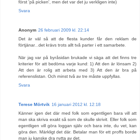
först 'på picken', men det var det ju verkligen inte)
Svara
Anonym
26 februari 2009 kl. 22:14
Det är väl så att de flesta kunder får den reklam de
förtjänar...det krävs trots allt två parter i ett samarbete.
När jag var på byråsidan brukade vi säga att det finns tre
kriterier för att bedöma varje kund: 1) Att den är lönsam 2)
Att den är rolig att arbeta med 3) Att den är bra på
referenslistan. Och minst två av tre måste uppfyllas.
Svara
Terese Mörtvik
16 januari 2012 kl. 12:18
Känner igen det där med folk som egentligen bara vill att
man ska skriva exakt så som de skulle skrivit. Eller folk som
egentligen vill göra loggan själv och bara inte, du vet, kan
göra den. Märkligt det där. Betalar man för ett proffs borde
man ju kanske dra nytta av det.