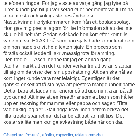
telefonen ringde. För jag visste att varje gång jag lyfte på
luren kunde jag bli pulveriserad eller nedmonterad till mina
allra minsta och ynkligaste beståndsdelar.
Nästa kvinna i tortyrkammaren kom från ett bostadsbolag.
Hon gav mig precis lagom för lite information så att det inte
skulle bli helt rätt. Sedan skickade hon korr efter korr tills
varje ord var EXAKT så som hon själv hade formulerat dem
om hon hade skrivit hela texten själv. En process som
förstås också ledde till skrivmässig totalförlamning.
Den tredje … Äsch, henne tar jag en annan gång.
Jag har märkt att en del kunder verkar tro att byrån slappar
till sig om de visar den sin uppskattning. Att den ska hållas
kort. Inget kunde vara mer felaktigt. Egentligen är det
ganska enkelt att få sin byrå att prestera mångdubbelt bättre.
Det är bara att lägga mer energi på att uppmuntra än på att
trycka ned. Att inse att en kreatör är som ett barn som håller
upp en teckning för mamma eller pappa och säger: ”Titta
vad duktig jag är!”. Ställ höga krav, men beröm också det
lilla kreatörsbarnet när det är berättigat, är mitt tips. Det
kostar så lite men kan ge avkastning både här och där.
Gästtyckare
,
Resumé
,
krönika
,
copywriter
,
reklambranschen