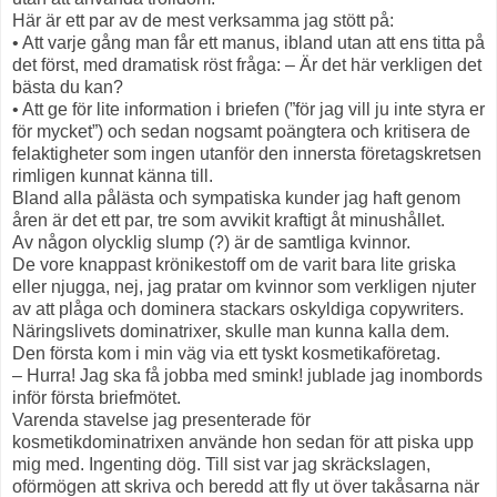
Här är ett par av de mest verksamma jag stött på:
• Att varje gång man får ett manus, ibland utan att ens titta på
det först, med dramatisk röst fråga: – Är det här verkligen det
bästa du kan?
• Att ge för lite information i briefen (”för jag vill ju inte styra er
för mycket”) och sedan nogsamt poängtera och kritisera de
felaktigheter som ingen utanför den innersta företagskretsen
rimligen kunnat känna till.
Bland alla pålästa och sympatiska kunder jag haft genom
åren är det ett par, tre som avvikit kraftigt åt minushållet.
Av någon olycklig slump (?) är de samtliga kvinnor.
De vore knappast krönikestoff om de varit bara lite griska
eller njugga, nej, jag pratar om kvinnor som verkligen njuter
av att plåga och dominera stackars oskyldiga copywriters.
Näringslivets dominatrixer, skulle man kunna kalla dem.
Den första kom i min väg via ett tyskt kosmetikaföretag.
– Hurra! Jag ska få jobba med smink! jublade jag inombords
inför första briefmötet.
Varenda stavelse jag presenterade för
kosmetikdominatrixen använde hon sedan för att piska upp
mig med. Ingenting dög. Till sist var jag skräckslagen,
oförmögen att skriva och beredd att fly ut över takåsarna när