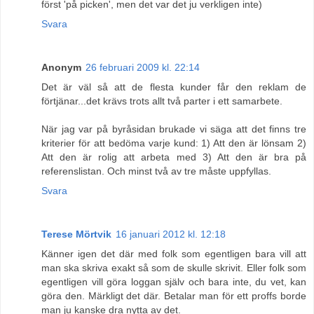
först 'på picken', men det var det ju verkligen inte)
Svara
Anonym
26 februari 2009 kl. 22:14
Det är väl så att de flesta kunder får den reklam de
förtjänar...det krävs trots allt två parter i ett samarbete.
När jag var på byråsidan brukade vi säga att det finns tre
kriterier för att bedöma varje kund: 1) Att den är lönsam 2)
Att den är rolig att arbeta med 3) Att den är bra på
referenslistan. Och minst två av tre måste uppfyllas.
Svara
Terese Mörtvik
16 januari 2012 kl. 12:18
Känner igen det där med folk som egentligen bara vill att
man ska skriva exakt så som de skulle skrivit. Eller folk som
egentligen vill göra loggan själv och bara inte, du vet, kan
göra den. Märkligt det där. Betalar man för ett proffs borde
man ju kanske dra nytta av det.