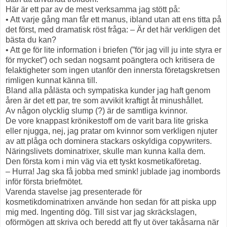
Här är ett par av de mest verksamma jag stött på:
• Att varje gång man får ett manus, ibland utan att ens titta på
det först, med dramatisk röst fråga: – Är det här verkligen det
bästa du kan?
• Att ge för lite information i briefen (”för jag vill ju inte styra er
för mycket”) och sedan nogsamt poängtera och kritisera de
felaktigheter som ingen utanför den innersta företagskretsen
rimligen kunnat känna till.
Bland alla pålästa och sympatiska kunder jag haft genom
åren är det ett par, tre som avvikit kraftigt åt minushållet.
Av någon olycklig slump (?) är de samtliga kvinnor.
De vore knappast krönikestoff om de varit bara lite griska
eller njugga, nej, jag pratar om kvinnor som verkligen njuter
av att plåga och dominera stackars oskyldiga copywriters.
Näringslivets dominatrixer, skulle man kunna kalla dem.
Den första kom i min väg via ett tyskt kosmetikaföretag.
– Hurra! Jag ska få jobba med smink! jublade jag inombords
inför första briefmötet.
Varenda stavelse jag presenterade för
kosmetikdominatrixen använde hon sedan för att piska upp
mig med. Ingenting dög. Till sist var jag skräckslagen,
oförmögen att skriva och beredd att fly ut över takåsarna när