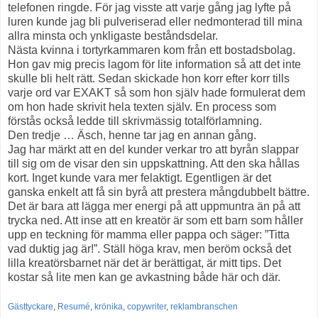
telefonen ringde. För jag visste att varje gång jag lyfte på
luren kunde jag bli pulveriserad eller nedmonterad till mina
allra minsta och ynkligaste beståndsdelar.
Nästa kvinna i tortyrkammaren kom från ett bostadsbolag.
Hon gav mig precis lagom för lite information så att det inte
skulle bli helt rätt. Sedan skickade hon korr efter korr tills
varje ord var EXAKT så som hon själv hade formulerat dem
om hon hade skrivit hela texten själv. En process som
förstås också ledde till skrivmässig totalförlamning.
Den tredje … Äsch, henne tar jag en annan gång.
Jag har märkt att en del kunder verkar tro att byrån slappar
till sig om de visar den sin uppskattning. Att den ska hållas
kort. Inget kunde vara mer felaktigt. Egentligen är det
ganska enkelt att få sin byrå att prestera mångdubbelt bättre.
Det är bara att lägga mer energi på att uppmuntra än på att
trycka ned. Att inse att en kreatör är som ett barn som håller
upp en teckning för mamma eller pappa och säger: ”Titta
vad duktig jag är!”. Ställ höga krav, men beröm också det
lilla kreatörsbarnet när det är berättigat, är mitt tips. Det
kostar så lite men kan ge avkastning både här och där.
Gästtyckare
,
Resumé
,
krönika
,
copywriter
,
reklambranschen