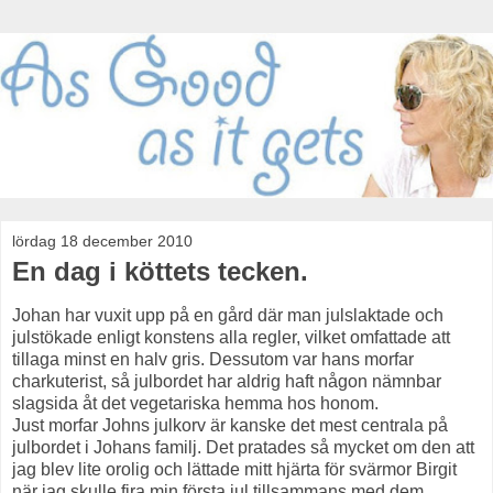
lördag 18 december 2010
En dag i köttets tecken.
Johan har vuxit upp på en gård där man julslaktade och
julstökade enligt konstens alla regler, vilket omfattade att
tillaga minst en halv gris. Dessutom var hans morfar
charkuterist, så julbordet har aldrig haft någon nämnbar
slagsida åt det vegetariska hemma hos honom.
Just morfar Johns julkorv är kanske det mest centrala på
julbordet i Johans familj. Det pratades så mycket om den att
jag blev lite orolig och lättade mitt hjärta för svärmor Birgit
när jag skulle fira min första jul tillsammans med dem.