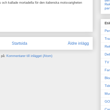
Ben
s och kallade mortadella för den italienska motsvarigheten
Rek
par
Eti
Per
Tr
Startsida
Äldre inlägg
Re
Deb
 på:
Kommentarer till inlägget (Atom)
TV
Fam
Blo
Tid
Mu
GO
Can