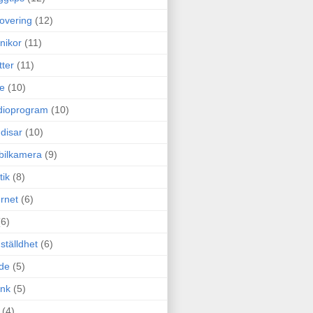
overing
(12)
nikor
(11)
tter
(11)
e
(10)
dioprogram
(10)
disar
(10)
bilkamera
(9)
tik
(8)
ernet
(6)
(6)
ställdhet
(6)
de
(5)
ink
(5)
(4)