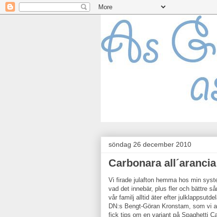
söndag 26 december 2010
Carbonara all´arancia 
Vi firade julafton hemma hos min syste
vad det innebär, plus fler och bättre 
vår familj alltid äter efter julklappsu
DN:s Bengt-Göran Kronstam, som vi alla
fick tips om en variant på Spaghetti 