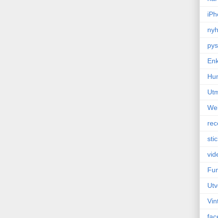
iPh
nyh
pys
Enk
Hu
Ut
We
rec
sti
vid
Fun
Utv
Vin
fac