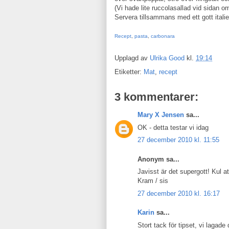
(Vi hade lite ruccolasallad vid sidan o
Servera tillsammans med ett gott itali
Recept
,
pasta
,
carbonara
Upplagd av
Ulrika Good
kl.
19:14
Etiketter:
Mat
,
recept
3 kommentarer:
Mary X Jensen
sa...
OK - detta testar vi idag
27 december 2010 kl. 11:55
Anonym sa...
Javisst är det supergott! Kul at
Kram / sis
27 december 2010 kl. 16:17
Karin
sa...
Stort tack för tipset, vi lagade