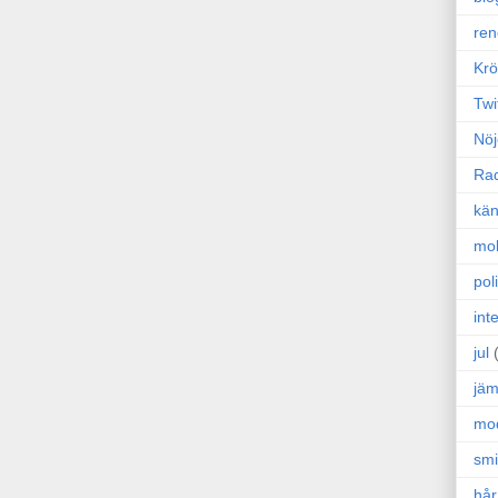
ren
Krö
Twi
Nöj
Ra
kän
mo
poli
int
jul
jäm
mo
sm
hår