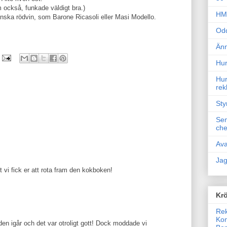
m också, funkade väldigt bra.)
HM 
enska rödvin, som Barone Ricasoli eller Masi Modello.
Odd
Änn
Hur
Hur
rek
Sty
Sem
che
Ava
Jag
t vi fick er att rota fram den kokboken!
Krö
Rek
Kon
 den igår och det var otroligt gott! Dock moddade vi