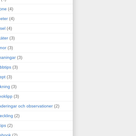
one
(4)
eter
(4)
sel
(4)
äter
(3)
mor
(3)
maningar
(3)
bbtips
(3)
ept
(3)
ckning
(3)
eoklipp
(3)
deringar och observationer
(2)
eckling
(2)
tips
(2)
ebook
(2)