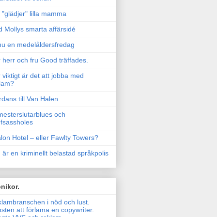
"glädjer" lilla mamma
 Mollys smarta affärsidé
u en medelåldersfredag
 herr och fru Good träffades.
 viktigt är det att jobba med
lam?
rdans till Van Halen
esterslutarblues och
fsassholes
lon Hotel – eller Fawlty Towers?
 är en kriminellt belastad språkpolis
nikor.
lambranschen i nöd och lust.
sten att förlama en copywriter.