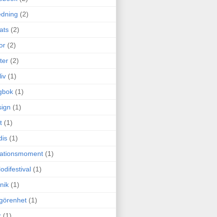
edning
(2)
cats
(2)
or
(2)
ter
(2)
liv
(1)
gbok
(1)
ign
(1)
t
(1)
dis
(1)
itationsmoment
(1)
odifestival
(1)
nik
(1)
görenhet
(1)
r
(1)