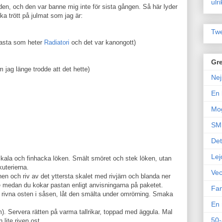
ulr
den, och den var banne mig inte för sista gången. Så här lyder
ka trött på julmat som jag är:
Twe
vpasta som heter
Radiatori
och det var kanongott)
Gre
m jag länge trodde att det hette)
Nej
En 
Mo
SM 
Det
Lej
kala och finhacka löken. Smält smöret och stek löken, utan
kuterierna.
Vec
en och riv av det yttersta skalet med rivjärn och blanda ner
me medan du kokar pastan enligt anvisningarna på paketet.
Fam
n rivna osten i såsen, låt den smälta under omrörning. Smaka
En 
). Servera rätten på varma tallrikar, toppad med äggula. Mal
50-
 lite riven ost.