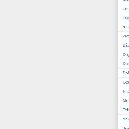
inr
lol
res
väx
Båt
Da
Des
Dof
Go
Irr
Mel
Tek
Väl
dju