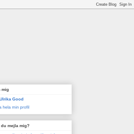
 mig
Ulrika Good
a hela min profil
l du mejla mig?