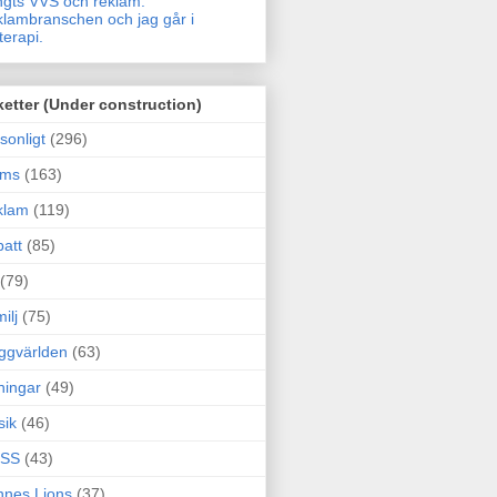
gts VVS och reklam.
lambranschen och jag går i
terapi.
ketter (Under construction)
sonligt
(296)
ams
(163)
klam
(119)
att
(85)
(79)
ilj
(75)
ggvärlden
(63)
ningar
(49)
sik
(46)
SS
(43)
nes Lions
(37)