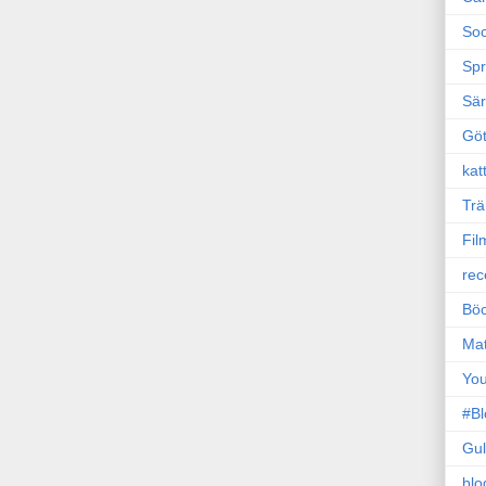
Soc
Sp
Sä
Gö
kat
Trä
Fil
rec
Böc
Ma
Yo
#B
Gul
blo