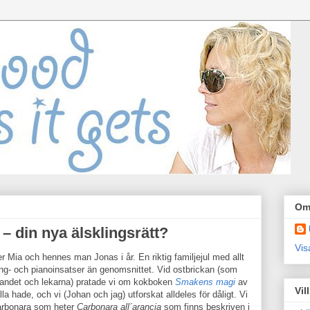
Om
– din nya älsklingsrätt?
Vis
r Mia och hennes man Jonas i år. En riktig familjejul med allt
sång- och pianoinsatser än genomsnittet. Vid ostbrickan (som
tdelandet och lekarna) pratade vi om kokboken
Smakens magi
av
Vil
 hade, och vi (Johan och jag) utforskat alldeles för dåligt. Vi
Carbonara som heter
Carbonara all´arancia
som finns beskriven i