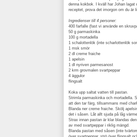
denna kokbok. I kväll har Johan lagat 
receptet, prova det imorgon om du är li
Ingredienser till 4 personer:
400 farfalle (fast vi använde en skru
50 g parmaskinka
100 g mortadella
1 schalottenlök (inte scharlottenlök so
1 msk smör
2 dl creme fraiche
1 apelsin
1 dl nyriven parmesanost
2 krm grovmalen svartpeppar
4 äggulor
flingsalt
Koka upp saltat vatten till pastan.
Strimla parmaskinka och mortadella. S
att den tar färg, tillsammans med char
Blanda ner creme fraiche. Skölj apelsin
det i såsen. Låt allt sjuda på låg vär
Strax innan pastan är klar blandas de
av med svartpeppar i riklig mängd.
Blanda pastan med såsen (inte tvärtom
över svartpeppar, strö över flingsalt och