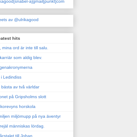
ikagood[snabel-a]gmail[punkt]com
ets av @ulrikagood
atest hits
, mina ord är inte till salu.
karriär som aldig blev.
genakronymerna
i Ledindiss
 bästa av två världar
onet på Gripsholms slott
korevyns horskola
iljen miljömupp på nya äventyr
rejäl människas lördag.
årstalet till Johan