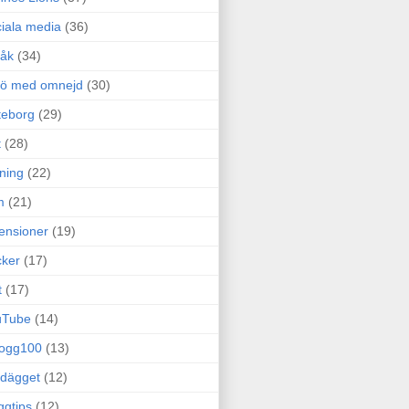
iala media
(36)
råk
(34)
rö med omnejd
(30)
teborg
(29)
t
(28)
ning
(22)
m
(21)
ensioner
(19)
ker
(17)
t
(17)
uTube
(14)
logg100
(13)
dägget
(12)
ggtips
(12)