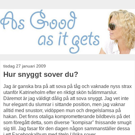
tisdag 27 januari 2009
Hur snyggt sover du?
Jag är ganska bra på att sova på tåg och vaknade nyss strax
utanför Katrineholm efter en riktigt skön tvåtimmarslur.
Däremot är jag väldigt dålig på att sova snyggt. Jag vet inte
hur elegant du slumrar i sittande position, men jag vaknar
alltid med snustorr, vidöppen mun och dregelslamsa på
hakan. Det finns otaliga komprometterande bildbevis på det
som föregått detta, som diverse "kompisar" fnissande smugit
sig till. Jag fasar för den dagen någon sammanställer dessa
i ett Facebookalbum med titeln
Ulrika sover