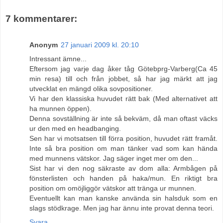
7 kommentarer:
Anonym
27 januari 2009 kl. 20:10
Intressant ämne...
Eftersom jag varje dag åker tåg Götebprg-Varberg(Ca 45
min resa) till och från jobbet, så har jag märkt att jag
utvecklat en mängd olika sovpositioner.
Vi har den klassiska huvudet rätt bak (Med alternativet att
ha munnen öppen).
Denna sovställning är inte så bekväm, då man oftast väcks
ur den med en headbanging.
Sen har vi motsatsen till förra position, huvudet rätt framåt.
Inte så bra position om man tänker vad som kan hända
med munnens vätskor. Jag säger inget mer om den...
Sist har vi den nog säkraste av dom alla: Armbågen på
fönsterlisten och handen på haka/mun. En riktigt bra
position om omöjliggör vätskor att tränga ur munnen.
Eventuellt kan man kanske använda sin halsduk som en
slags stödkrage. Men jag har ännu inte provat denna teori.
Svara