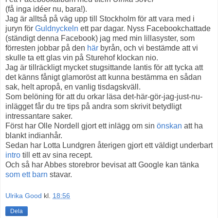
(få inga idéer nu, bara!).
Jag är alltså på väg upp till Stockholm för att vara med i
juryn för
Guldnyckeln
ett par dagar. Nyss Facebookchattade
(ständigt denna Facebook) jag med min lillasyster, som
förresten jobbar på den
här
byrån, och vi bestämde att vi
skulle ta ett glas vin på Sturehof klockan nio.
Jag är tillräckligt mycket stugsittande lantis för att tycka att
det känns fånigt glamoröst att kunna bestämma en sådan
sak, helt apropå, en vanlig tisdagskväll.
Som belöning för att du orkar läsa det-här-gör-jag-just-nu-
inlägget får du tre tips på andra som skrivit betydligt
intressantare saker.
Först har Olle Nordell gjort ett inlägg om sin
önskan
att ha
blankt indianhår.
Sedan har Lotta Lundgren återigen gjort ett väldigt underbart
intro
till ett av sina recept.
Och så har Abbes storebror bevisat att Google kan tänka
som ett barn
stavar.
Ulrika Good
kl.
18:56
Dela