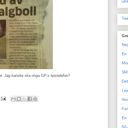
ulr
Twe
Gre
Nej
En 
Mo
SM 
e. Jag kanske ska ringa GP:s tipstelefon?
Det
Lej
Vec
Fam
En 
50-