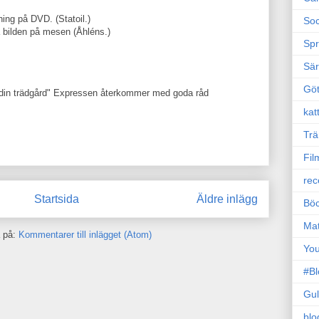
ing på DVD. (Statoil.)
Soc
 bilden på mesen (Åhléns.)
Sp
Sä
Gö
i din trädgård" Expressen återkommer med goda råd
kat
Trä
Fil
rec
Startsida
Äldre inlägg
Böc
Ma
 på:
Kommentarer till inlägget (Atom)
Yo
#B
Gul
blo