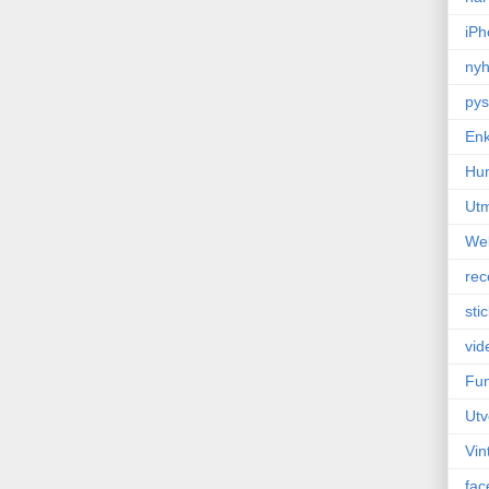
iPh
nyh
pys
Enk
Hu
Ut
We
rec
sti
vid
Fun
Utv
Vin
fac