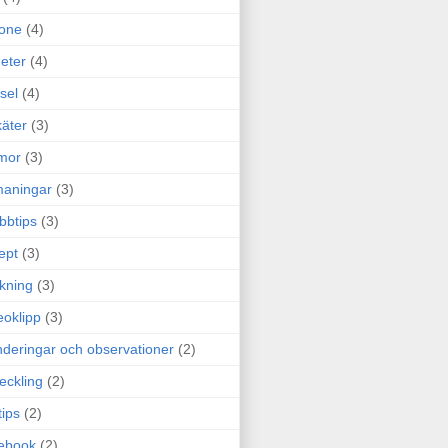
one
(4)
eter
(4)
sel
(4)
äter
(3)
mor
(3)
maningar
(3)
bbtips
(3)
ept
(3)
ckning
(3)
eoklipp
(3)
deringar och observationer
(2)
eckling
(2)
tips
(2)
ebook
(2)