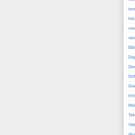
inr
lol
res
väx
Båt
Da
Des
Dof
Go
Irr
Mel
Tek
Väl
dju