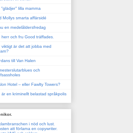
"glädjer" lilla mamma
 Mollys smarta affärsidé
u en medelåldersfredag
 herr och fru Good träffades.
 viktigt är det att jobba med
lam?
rdans till Van Halen
esterslutarblues och
fsassholes
lon Hotel – eller Fawlty Towers?
 är en kriminellt belastad språkpolis
nikor.
lambranschen i nöd och lust.
sten att förlama en copywriter.