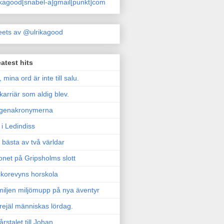
ikagood[snabel-a]gmail[punkt]com
ets av @ulrikagood
atest hits
, mina ord är inte till salu.
karriär som aldig blev.
genakronymerna
i Ledindiss
 bästa av två världar
onet på Gripsholms slott
korevyns horskola
iljen miljömupp på nya äventyr
rejäl människas lördag.
årstalet till Johan