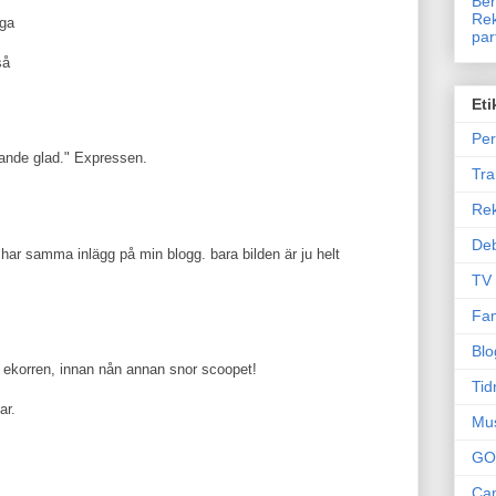
Ben
Rek
iga
par
så
Eti
Per
trande glad." Expressen.
Tr
Re
Deb
g har samma inlägg på min blogg. bara bilden är ju helt
TV
Fam
Blo
ekorren, innan nån annan snor scoopet!
Tid
ar.
Mu
GO
Can