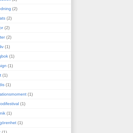
edning
(2)
cats
(2)
or
(2)
ter
(2)
liv
(1)
gbok
(1)
ign
(1)
t
(1)
dis
(1)
itationsmoment
(1)
odifestival
(1)
nik
(1)
görenhet
(1)
r
(1)