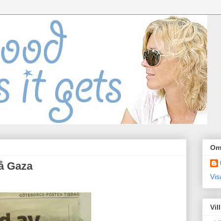
Om
på Gaza
Vis
Vil