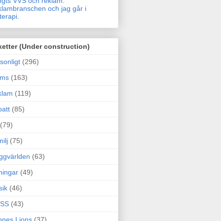
gts VVS och reklam.
lambranschen och jag går i
terapi.
ketter (Under construction)
sonligt
(296)
ams
(163)
klam
(119)
att
(85)
(79)
ilj
(75)
ggvärlden
(63)
ningar
(49)
sik
(46)
SS
(43)
nes Lions
(37)