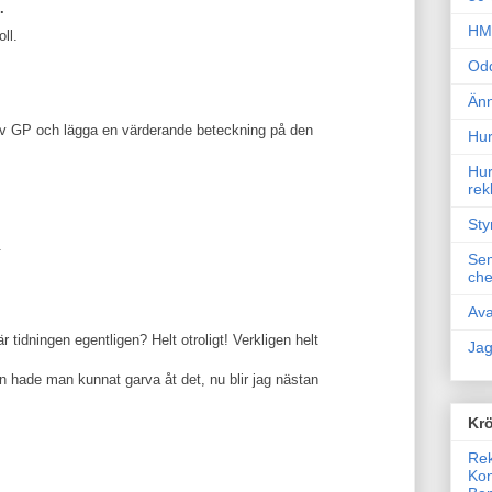
.
HM 
ll.
Odd
Änn
 av GP och lägga en värderande beteckning på den
Hur
Hur
rek
Sty
.
Sem
che
Ava
 tidningen egentligen? Helt otroligt! Verkligen helt
Jag
 hade man kunnat garva åt det, nu blir jag nästan
Krö
Rek
Kon