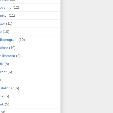
overing
(12)
nikor
(11)
tter
(11)
e
(10)
dioprogram
(10)
disar
(10)
bilkamera
(9)
tik
(8)
ernet
(6)
(6)
ställdhet
(6)
de
(5)
ink
(5)
(4)