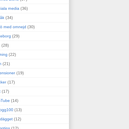
iala media
(36)
råk
(34)
rö med omnejd
(30)
teborg
(29)
t
(28)
ning
(22)
m
(21)
ensioner
(19)
ker
(17)
t
(17)
uTube
(14)
logg100
(13)
dägget
(12)
ggtips
(12)