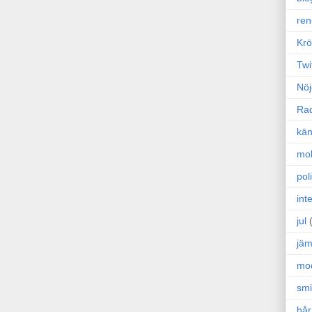
ren
Krö
Twi
Nöj
Ra
kän
mo
poli
int
jul
jäm
mo
sm
hår