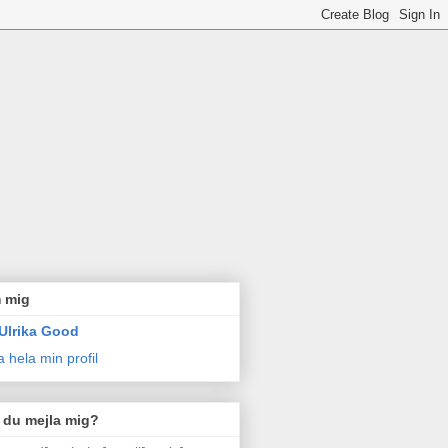
 mig
Ulrika Good
a hela min profil
l du mejla mig?