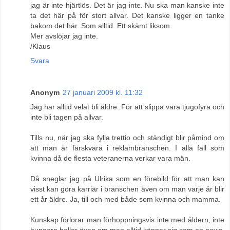
jag är inte hjärtlös. Det är jag inte. Nu ska man kanske inte
ta det här på för stort allvar. Det kanske ligger en tanke
bakom det här. Som alltid. Ett skämt liksom.
Mer avslöjar jag inte.
/Klaus
Svara
Anonym
27 januari 2009 kl. 11:32
Jag har alltid velat bli äldre. För att slippa vara tjugofyra och
inte bli tagen på allvar.
Tills nu, när jag ska fylla trettio och ständigt blir påmind om
att man är färskvara i reklambranschen. I alla fall som
kvinna då de flesta veteranerna verkar vara män.
Då sneglar jag på Ulrika som en förebild för att man kan
visst kan göra karriär i branschen även om man varje år blir
ett år äldre. Ja, till och med både som kvinna och mamma.
Kunskap förlorar man förhoppningsvis inte med åldern, inte
hungern heller även om man alltid känner sig som en novis.