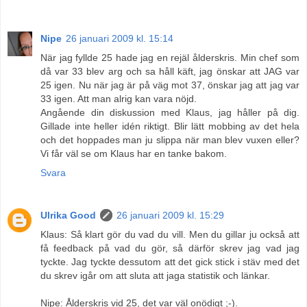
Nipe
26 januari 2009 kl. 15:14
När jag fyllde 25 hade jag en rejäl ålderskris. Min chef som
då var 33 blev arg och sa håll käft, jag önskar att JAG var
25 igen. Nu när jag är på väg mot 37, önskar jag att jag var
33 igen. Att man alrig kan vara nöjd.
Angående din diskussion med Klaus, jag håller på dig.
Gillade inte heller idén riktigt. Blir lätt mobbing av det hela
och det hoppades man ju slippa när man blev vuxen eller?
Vi får väl se om Klaus har en tanke bakom.
Svara
Ulrika Good
26 januari 2009 kl. 15:29
Klaus: Så klart gör du vad du vill. Men du gillar ju också att
få feedback på vad du gör, så därför skrev jag vad jag
tyckte. Jag tyckte dessutom att det gick stick i stäv med det
du skrev igår om att sluta att jaga statistik och länkar.
Nipe: Ålderskris vid 25, det var väl onödigt ;-).