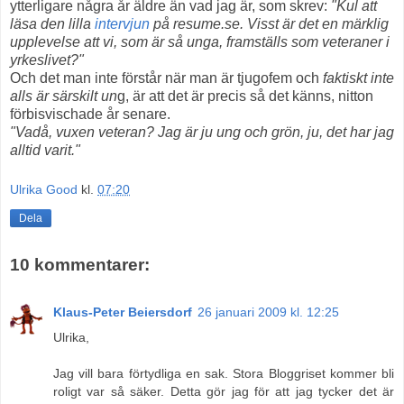
ytterligare några år äldre än vad jag är, som skrev:
"Kul att
läsa den lilla
intervjun
på resume.se. Visst är det en märklig
upplevelse att vi, som är så unga, framställs som veteraner i
yrkeslivet?"
Och det man inte förstår när man är tjugofem och
faktiskt inte
alls är särskilt un
g, är att det är precis så det känns, nitton
förbisvischade år senare.
"Vadå, vuxen veteran? Jag är ju ung och grön, ju, det har jag
alltid varit."
Ulrika Good
kl.
07:20
Dela
10 kommentarer:
Klaus-Peter Beiersdorf
26 januari 2009 kl. 12:25
Ulrika,
Jag vill bara förtydliga en sak. Stora Bloggriset kommer bli
roligt var så säker. Detta gör jag för att jag tycker det är