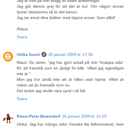
Jag är trött på min blogg av tusen anledningar.
Jag gör denna grej för att det är kul. Om någon annan
tycker detsamma så är det kanon.
Jag tar emot dina åsikter med öppna armar. Som alltid!
/Klaus
Svara
Ulrika Good
26 januari 2009 kl. 17:38
Klaus: Du skrev: "jag har gjort avkall på min ”knäppa sida”
för att framstå som en jävligt fin kille. Vilket jag egentligen
inte är.".
Men jag tror ändå inte att är killen utan hjärta. Vilket är
risken att du framstår som nu.
Det tycker jag skulle vara synd i så fall.
Svara
Klaus-Peter Beiersdorf
26 januari 2009 kl. 21:03
Ulrika: Jag har många sidor. Kanske lite felformulerat, men