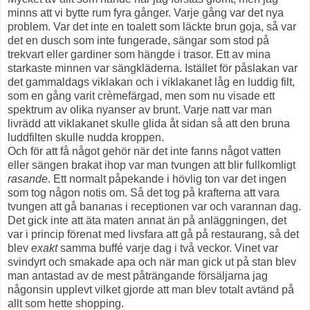
minns att vi bytte rum fyra gånger. Varje gång var det nya
problem. Var det inte en toalett som läckte brun goja, så var
det en dusch som inte fungerade, sängar som stod på
trekvart eller gardiner som hängde i trasor. Ett av mina
starkaste minnen var sängkläderna. Istället för påslakan var
det gammaldags viklakan och i viklakanet låg en luddig filt,
som en gång varit crèmefärgad, men som nu visade ett
spektrum av olika nyanser av brunt. Varje natt var man
livrädd att viklakanet skulle glida åt sidan så att den bruna
luddfilten skulle nudda kroppen.
Och för att få något gehör när det inte fanns något vatten
eller sängen brakat ihop var man tvungen att blir fullkomligt
rasande
. Ett normalt påpekande i hövlig ton var det ingen
som tog någon notis om. Så det tog på krafterna att vara
tvungen att gå bananas i receptionen var och varannan dag.
Det gick inte att äta maten annat än på anläggningen, det
var i princip förenat med livsfara att gå på restaurang, så det
blev
exakt
samma buffé varje dag i två veckor. Vinet var
svindyrt och smakade apa och när man gick ut på stan blev
man antastad av de mest påträngande försäljarna jag
någonsin upplevt vilket gjorde att man blev totalt avtänd på
allt som hette shopping.