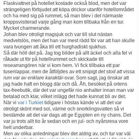
Flaskvattnet på hotellet kostade också blod, men det var
strängeligen förbjudet att köpa drickor utanför hotellområdet
och ha med sig på rummet, så man blev i det närmaste
kroppsvisiterad varje gång man kom tillbaka från en tur.
Mycket charmerande.
Johan blev otroligt magsjuk och var till slut nästan
medvetslös, men det han var mest rädd för var att han skulle
vara tvungen att åka till ett hurghadiskt sjukhus.
Så där höll det på. Jag tog bilder på allt äckel och alla fel vi
råkade ut för på hotellrummet och skickade till
researrangören när vi kom hem. Vi fick tillbaka ett par
tusenlappar, men de åtföljdes av ett snipigt
det stod att vissa
rum var av enklare karaktär-
svar. Som sagt, jag önskar att
jag hade haft en blogg där och då. Åh, besöket på ortens
tax-freebutik, där det var ungefär nio anhalter innan man var
betalad och klar, vilket inlägg det hade kunnat bli av det.
När vi
var i Turkiet
tidigare i höstas kände vi att det var
otroligt skönt med sol, värme och snorklingsvatten så vi
bestämde att det var dags att ge Egypten en ny chans. Det
var ju trots allt tio år sedan och en jul- och nyårsresa vore
helt underbar.
Men av olika anledningar blev det aldrig av, och tur var väl