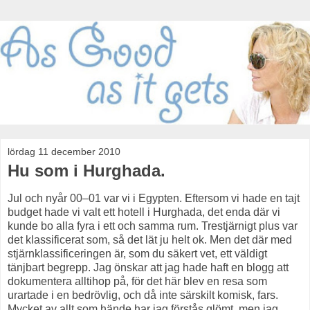
lördag 11 december 2010
Hu som i Hurghada.
Jul och nyår 00–01 var vi i Egypten. Eftersom vi hade en tajt
budget hade vi valt ett hotell i Hurghada, det enda där vi
kunde bo alla fyra i ett och samma rum. Trestjärnigt plus var
det klassificerat som, så det lät ju helt ok. Men det där med
stjärnklassificeringen är, som du säkert vet, ett väldigt
tänjbart begrepp. Jag önskar att jag hade haft en blogg att
dokumentera alltihop på, för det här blev en resa som
urartade i en bedrövlig, och då inte särskilt komisk, fars.
Mycket av allt som hände har jag förstås glömt, men jag