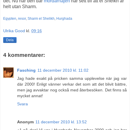
det. Nu när den där
mördarhajen
har sett till att el Sheikh är
helt utan Sharm.
Egypten
,
resor
,
Sharm el Shelikh
,
Hurghada
Ulrika Good
kl.
09:16
Dela
4 kommentarer:
Fasching
11 december 2010 kl. 11:02
Jag hade exakt på pricken samma upplevelse när jag var
där 2000! Enligt vänner verkar det som att det blivit bättre,
men jag avvaktar nog också med återbesöken. Det finns så
mycket annat!
Svara
Anonym
11 december 2010 kl. 13:52
+1 på den! Vi var i Hurghada November 2000 och jag har