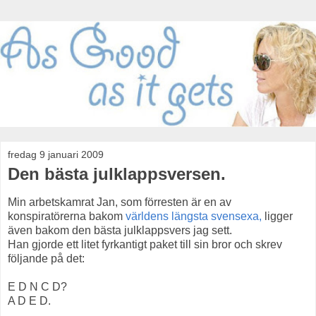
fredag 9 januari 2009
Den bästa julklappsversen.
Min arbetskamrat Jan, som förresten är en av
konspiratörerna bakom
världens längsta svensexa,
ligger
även bakom den bästa julklappsvers jag sett.
Han gjorde ett litet fyrkantigt paket till sin bror och skrev
följande på det:
E D N C D?
A D E D.