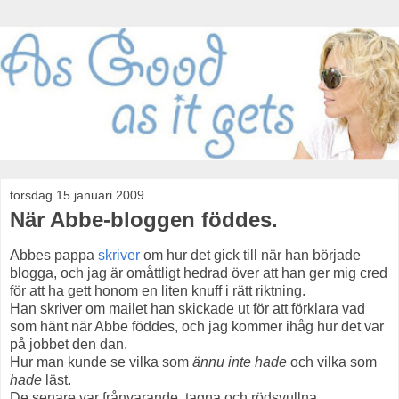
torsdag 15 januari 2009
När Abbe-bloggen föddes.
Abbes pappa
skriver
om hur det gick till när han började
blogga, och jag är omåttligt hedrad över att han ger mig cred
för att ha gett honom en liten knuff i rätt riktning.
Han skriver om mailet han skickade ut för att förklara vad
som hänt när Abbe föddes, och jag kommer ihåg hur det var
på jobbet den dan.
Hur man kunde se vilka som
ännu inte hade
och vilka som
hade
läst.
De senare var frånvarande, tagna och rödsvullna.