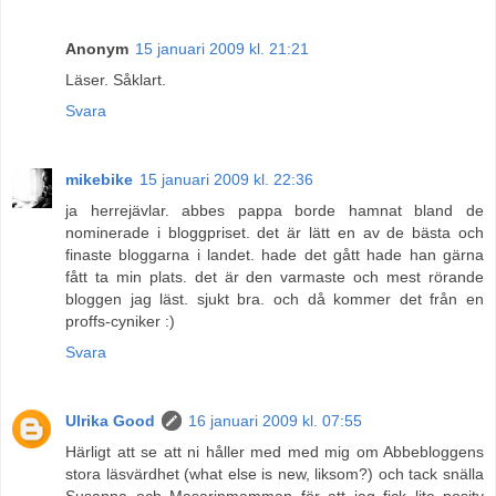
Anonym
15 januari 2009 kl. 21:21
Läser. Såklart.
Svara
mikebike
15 januari 2009 kl. 22:36
ja herrejävlar. abbes pappa borde hamnat bland de
nominerade i bloggpriset. det är lätt en av de bästa och
finaste bloggarna i landet. hade det gått hade han gärna
fått ta min plats. det är den varmaste och mest rörande
bloggen jag läst. sjukt bra. och då kommer det från en
proffs-cyniker :)
Svara
Ulrika Good
16 januari 2009 kl. 07:55
Härligt att se att ni håller med med mig om Abbebloggens
stora läsvärdhet (what else is new, liksom?) och tack snälla
Susanna och Masarinmamman för att jag fick lite positv