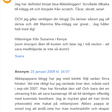
Jag har definitivt börjat läsa Abbebloggen! Scrollade tillbaka
till inlägg ett och började från scratch. Tårar, skratt, wow!
OCH jag gillar verkligen din blogg! Du skriver såsom jag vill
skriva och ditt Mamma Mia-inlägg var great... Jag håller
helt med dig!
Hälsningar från Susanna i Kenya
(som imorgon åker till kusten och latar sig i två veckor - att
vara medföljande är inte så dumt!)
Svara
Anonym
15 januari 2009 kl. 16:07
Abbepappans blogg har jag med kärlek följt sedan förra
hösten. Vet inte riktigt hur jag ramlade över den, måste varit
i sep-okt 2007. Han har förvaltat den väl! Och bara det en
utmaning från att vara kaosterapi till att bli tämligen offentlig
med tusentals besökare. Jag är mycket glad att han (trots
yrkesvalet) inte hakat på reklamjoxet. Abbes pappa är
smart nog att ändå veta hur man marknadsför och skapar