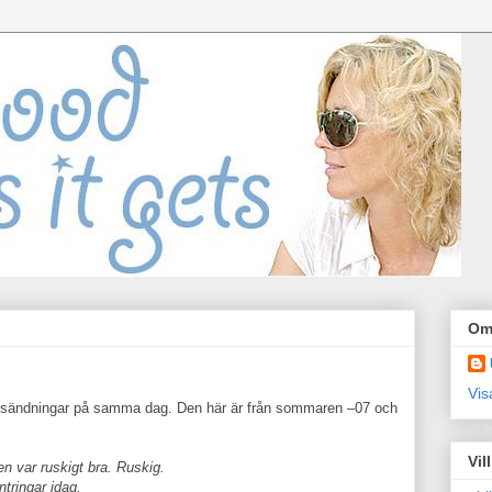
Om
Vis
prissändningar på samma dag. Den här är från sommaren –07 och
Vil
 var ruskigt bra. Ruskig.
tringar idag.