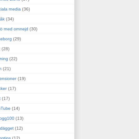
iala media
(36)
råk
(34)
rö med omnejd
(30)
teborg
(29)
t
(28)
ning
(22)
m
(21)
ensioner
(19)
ker
(17)
t
(17)
uTube
(14)
logg100
(13)
dägget
(12)
ggtips
(12)