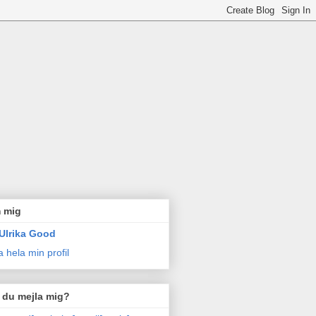
 mig
Ulrika Good
a hela min profil
l du mejla mig?