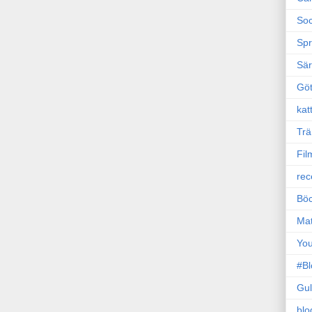
Soc
Sp
Sä
Gö
kat
Trä
Fil
rec
Böc
Ma
Yo
#B
Gul
blo