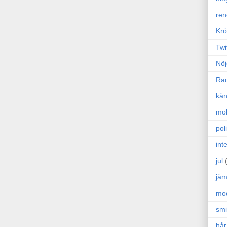
ren
Krö
Twi
Nöj
Ra
kän
mo
poli
int
jul
jäm
mo
sm
hår