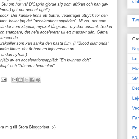
ulr
Stu om hur väl DiCaprio gjorde sig som afrikan och han gav
most) got our accent right").
dock. Det kanske finns ett bättre, vedertaget uttryck för den,
Twe
ant, kallar jag det "accelerationsapplåden". Ni vet, det som
 händer som klappar, mycket långsamt, mycket ensamt. Sedan
och snabbare, det hela accelererar till ett massivt dån. Gärna
crescendo.
Gre
kräkpiller som kan sänka den bästa film. (I "Blood diamonds"
Nej
dra filmer, det är bara en lightversion av
undan hyfsat.)
En 
hjälp av en accelerationsapplåd: "En kvinnas doft".
skap" och "Såsom i himmelen".
Mo
SM 
Det
Lej
Vec
Fam
 mig till Stora Bloggpriset. ;-)
En 
50-