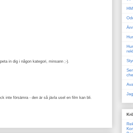
HM 
Odd
Änn
Hur
Hur
rek
Sty
eta in dig i någon kategori, minsann ;-).
Sem
che
Ava
Jag
inte försämra - den är så jävla usel en film kan bli.
Krö
Rek
Kon