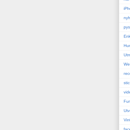
iPh
nyh
pys
Enk
Hu
Ut
We
rec
sti
vid
Fun
Utv
Vin
fac