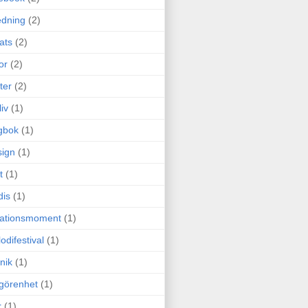
edning
(2)
cats
(2)
or
(2)
ter
(2)
liv
(1)
gbok
(1)
ign
(1)
t
(1)
dis
(1)
itationsmoment
(1)
odifestival
(1)
nik
(1)
görenhet
(1)
r
(1)