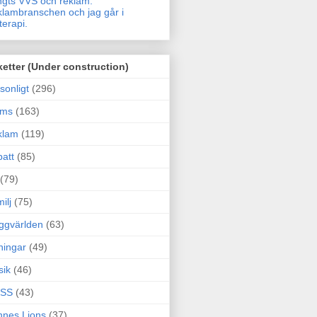
gts VVS och reklam.
lambranschen och jag går i
terapi.
ketter (Under construction)
sonligt
(296)
ams
(163)
klam
(119)
att
(85)
(79)
ilj
(75)
ggvärlden
(63)
ningar
(49)
sik
(46)
SS
(43)
nes Lions
(37)