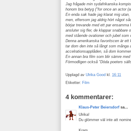
Jag frågade min sydafrikanska kompis 
honom bra betyg ("for once an actor (al
En enda sak hade jag klarat mig utan, 
men, eftersom jag aldrig hört något såd
börjar trevande med ett par ensamma
ansluter sig fler, de klappar snabbare 
med stående ovationer och jubel som 
Denna amerikanska favoritscen är ett 
tar dom den inte så långt som många an
accelrationsapplåden, så dom kommer 
En annan bra film som blir sämre med 
Förmodligen också "Döda poeters säll
Upplagd av
Ulrika Good
kl.
16:11
Etiketter:
Film
4 kommentarer:
Klaus-Peter Beiersdorf
sa...
Ulrika!
Du glömmer väl inte att nominera
Kram,