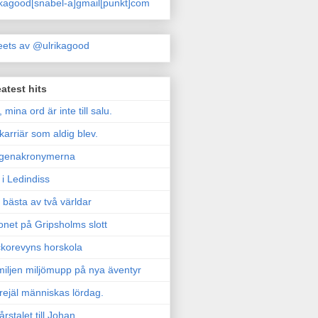
ikagood[snabel-a]gmail[punkt]com
ets av @ulrikagood
atest hits
, mina ord är inte till salu.
karriär som aldig blev.
genakronymerna
i Ledindiss
 bästa av två världar
onet på Gripsholms slott
korevyns horskola
iljen miljömupp på nya äventyr
rejäl människas lördag.
årstalet till Johan