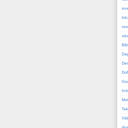
inr
lol
res
väx
Båt
Da
Des
Dof
Go
Irr
Mel
Tek
Väl
dju