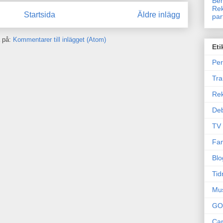
Ben
Rek
Startsida
Äldre inlägg
par
 på:
Kommentarer till inlägget (Atom)
Eti
Per
Tr
Re
Deb
TV
Fam
Blo
Tid
Mu
GO
Can