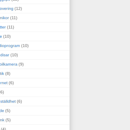
overing
(12)
nikor
(11)
tter
(11)
e
(10)
dioprogram
(10)
disar
(10)
bilkamera
(9)
tik
(8)
ernet
(6)
(6)
ställdhet
(6)
de
(5)
ink
(5)
(4)