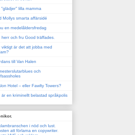
"glädjer" lilla mamma
 Mollys smarta affärsidé
u en medelåldersfredag
 herr och fru Good träffades.
 viktigt är det att jobba med
lam?
rdans till Van Halen
esterslutarblues och
fsassholes
lon Hotel – eller Fawlty Towers?
 är en kriminellt belastad språkpolis
nikor.
lambranschen i nöd och lust.
sten att förlama en copywriter.