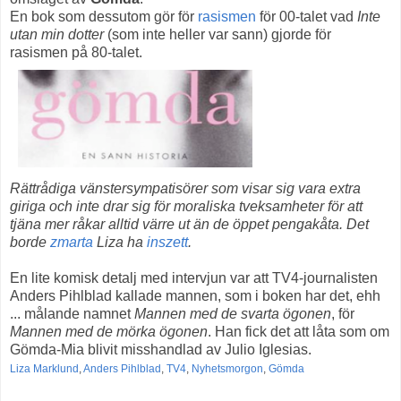
En bok som dessutom gör för
rasismen
för 00-talet vad
Inte
utan min dotter
(som inte heller var sann) gjorde för
rasismen på 80-talet.
Rättrådiga vänstersympatisörer som visar sig vara extra
giriga och inte drar sig för moraliska tveksamheter för att
tjäna mer råkar alltid värre ut än de öppet pengakåta. Det
borde
zmarta
Liza ha
inszett
.
En lite komisk detalj med intervjun var att TV4-journalisten
Anders Pihlblad kallade mannen, som i boken har det, ehh
... målande namnet
Mannen med de svarta ögonen
, för
Mannen med de mörka ögonen
. Han fick det att låta som om
Gömda-Mia blivit misshandlad av Julio Iglesias.
Liza Marklund
,
Anders Pihlblad
,
TV4
,
Nyhetsmorgon
,
Gömda