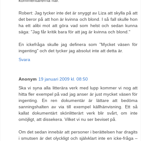
kommentarerna här.
Robert: Jag tycker inte det är snyggt av Liza att skylla på att
det beror på att hon är kvinna och blond. I så fall skulle hon
ha ett alibi mot att göra vad som helst och sedan kunna
säga: "Jag får kritik bara för att jag är kvinna och blond."
En ickefråga skulle jag definera som "Mycket väsen för
ingenting" och det tycker jag absolut inte att detta är.
Svara
Anonym
19 januari 2009 kl. 08:50
Ska vi syna alla litterära verk med lupp kommer vi nog att
hitta fler exempel på vad jag anser är just mycket väsen för
ingenting. En ren dokumentär är lättare att bedöma
sanningshalten av via till exempel källhänvisning. Ett så
kallat dokumentärt skönlitterärt verk blir svårt, om inte
omöjligt, att dissekera. Vilket vi nu ser beviset på.
Om det sedan innebär att personer i berättelsen har dragits
i smutsen är det olyckligt och självklart inte en icke-fråga –