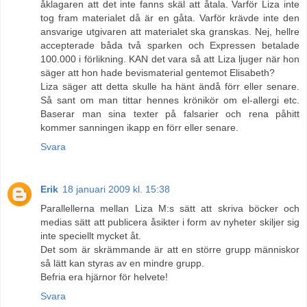
åklagaren att det inte fanns skäl att åtala. Varför Liza inte
tog fram materialet då är en gåta. Varför krävde inte den
ansvarige utgivaren att materialet ska granskas. Nej, hellre
accepterade båda två sparken och Expressen betalade
100.000 i förlikning. KAN det vara så att Liza ljuger när hon
säger att hon hade bevismaterial gentemot Elisabeth?
Liza säger att detta skulle ha hänt ändå förr eller senare.
Så sant om man tittar hennes krönikör om el-allergi etc.
Baserar man sina texter på falsarier och rena påhitt
kommer sanningen ikapp en förr eller senare.
Svara
Erik
18 januari 2009 kl. 15:38
Parallellerna mellan Liza M:s sätt att skriva böcker och
medias sätt att publicera åsikter i form av nyheter skiljer sig
inte speciellt mycket åt.
Det som är skrämmande är att en större grupp människor
så lätt kan styras av en mindre grupp.
Befria era hjärnor för helvete!
Svara