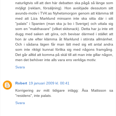
naturligtvis vill att den här debatten ska pågå så länge som
möjligt (reklam, försäljning). Hon avslöjade dessutom sitt
avunds-motiv i TV4:as Nyhetsmorgon genom att klämma till
med att Liza Marklund minsann inte ska sitta där i sitt
"palats" i Spanien (man ska ju bo i Sverige) och uttala sig
som en "makthavare" (vilket skitsnack). Detta har ju inte ett
dugg med saken att göra, och bevisar därmed i stället att
hon är ute efter klämma åt Marklund i största allmänhet.
Och i sådana lägen får man lätt med sig ett antal andra
som inte riktigt kunnat förlika sig med någons framgång.
Det går alltid att komma på skäl till att man inte gillar någon,
men det behöver inte alls vara ens verkliga motiv.
Svara
Robert
19 januari 2009 kl. 00:41
Korrigering av mitt tidigare inlägg: Åsa Mattsson sa
"residens", inte palats.
Svara