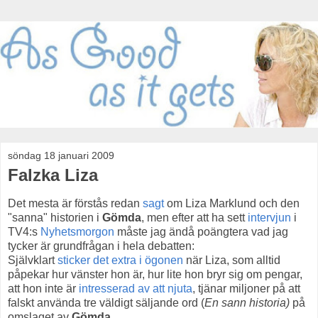
söndag 18 januari 2009
Falzka Liza
Det mesta är förstås redan
sagt
om Liza Marklund och den
"sanna" historien i
Gömda
, men efter att ha sett
intervjun
i
TV4:s
Nyhetsmorgon
måste jag ändå poängtera vad jag
tycker är grundfrågan i hela debatten:
Självklart
sticker det extra i ögonen
när Liza, som alltid
påpekar hur vänster hon är, hur lite hon bryr sig om pengar,
att hon inte är
intresserad av att njuta
, tjänar miljoner på att
falskt använda tre väldigt säljande ord (
En sann historia)
på
omslaget av
Gömda
.