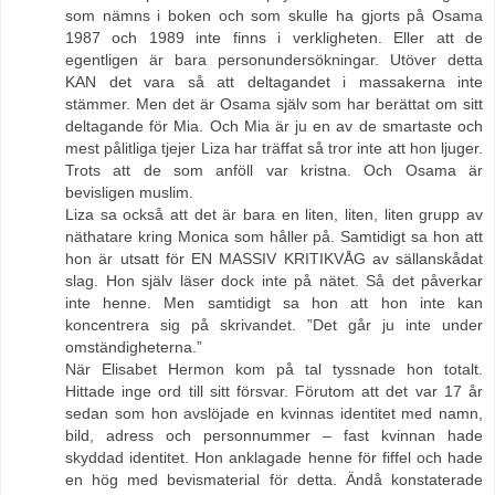
som nämns i boken och som skulle ha gjorts på Osama
1987 och 1989 inte finns i verkligheten. Eller att de
egentligen är bara personundersökningar. Utöver detta
KAN det vara så att deltagandet i massakerna inte
stämmer. Men det är Osama själv som har berättat om sitt
deltagande för Mia. Och Mia är ju en av de smartaste och
mest pålitliga tjejer Liza har träffat så tror inte att hon ljuger.
Trots att de som anföll var kristna. Och Osama är
bevisligen muslim.
Liza sa också att det är bara en liten, liten, liten grupp av
näthatare kring Monica som håller på. Samtidigt sa hon att
hon är utsatt för EN MASSIV KRITIKVÅG av sällanskådat
slag. Hon själv läser dock inte på nätet. Så det påverkar
inte henne. Men samtidigt sa hon att hon inte kan
koncentrera sig på skrivandet. ”Det går ju inte under
omständigheterna.”
När Elisabet Hermon kom på tal tyssnade hon totalt.
Hittade inge ord till sitt försvar. Förutom att det var 17 år
sedan som hon avslöjade en kvinnas identitet med namn,
bild, adress och personnummer – fast kvinnan hade
skyddad identitet. Hon anklagade henne för fiffel och hade
en hög med bevismaterial för detta. Ändå konstaterade