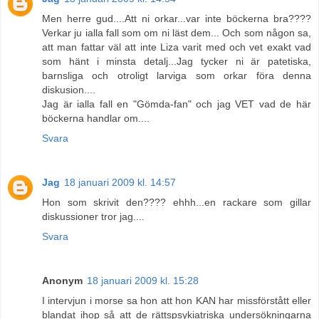
Men herre gud....Att ni orkar...var inte böckerna bra????
Verkar ju ialla fall som om ni läst dem... Och som någon sa,
att man fattar väl att inte Liza varit med och vet exakt vad
som hänt i minsta detalj...Jag tycker ni är patetiska,
barnsliga och otroligt larviga som orkar föra denna
diskusion....
Jag är ialla fall en "Gömda-fan" och jag VET vad de här
böckerna handlar om....
Svara
Jag
18 januari 2009 kl. 14:57
Hon som skrivit den???? ehhh...en rackare som gillar
diskussioner tror jag....
Svara
Anonym
18 januari 2009 kl. 15:28
I intervjun i morse sa hon att hon KAN har missförstått eller
blandat ihop så att de rättspsykiatriska undersökningarna