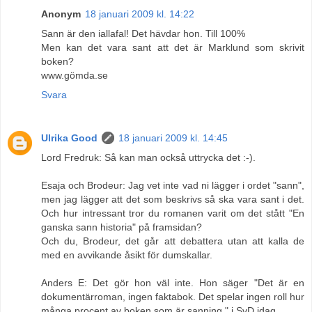
Anonym
18 januari 2009 kl. 14:22
Sann är den iallafal! Det hävdar hon. Till 100%
Men kan det vara sant att det är Marklund som skrivit
boken?
www.gömda.se
Svara
Ulrika Good
18 januari 2009 kl. 14:45
Lord Fredruk: Så kan man också uttrycka det :-).
Esaja och Brodeur: Jag vet inte vad ni lägger i ordet "sann",
men jag lägger att det som beskrivs så ska vara sant i det.
Och hur intressant tror du romanen varit om det stått "En
ganska sann historia" på framsidan?
Och du, Brodeur, det går att debattera utan att kalla de
med en avvikande åsikt för dumskallar.
Anders E: Det gör hon väl inte. Hon säger "Det är en
dokumentärroman, ingen faktabok. Det spelar ingen roll hur
många procent av boken som är sanning." i SvD idag.