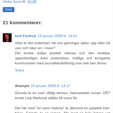
Ulrika Good
kl.
10:48
Dela
21 kommentarer:
lord Fredruk
18 januari 2009 kl. 14:01
Visst är det underbart när ens gärningar dyker upp efter ett
varv och biter en i röven?
Det brukar kallas poetisk rättvisa och den drabbar
uppenbarligen även pretentiösa, malliga och arroganta
kommunister med journalistutbildning som inte kan skriva.
Svara
Anonym
18 januari 2009 kl. 14:17
Gömda är en usel, dåligt skriven, halvrasistisk roman. DET
borde Liza Markund ställas till svars för.
Det här med "en sann historia" är däremot en patetisk icke-
fråga. Gömda är en roman. Alla med en halv hjärna vet