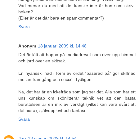
Vad menar du med att det kanske inte är hon som skrivit
boken?
(Eller är det där bara en spamkommentar?)
Svara
Anonym
18 januari 2009 kl. 14:48
Det är lätt att hoppa på mediadrevet som river upp himmel
och jord över en skitsak.
En nyansskillnad i form av ordet ”baserad på” gör skillnad
mellan framgång och succé. Tydligen.
Nä, det här är en ickefråga som jag ser det. Alla som har ett
uns kunskap om skönlitterär teknik vet att den bästa
berättelsen är en mix av verkligt (vilket kan vara svårt att
definiera), självupplevt och fantasi.
Svara
Jag
18 januari 2009 kl. 14:54