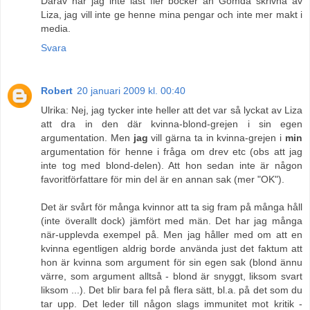
Därav har jag inte läst fler böcker än Gömda skrivna av
Liza, jag vill inte ge henne mina pengar och inte mer makt i
media.
Svara
Robert
20 januari 2009 kl. 00:40
Ulrika: Nej, jag tycker inte heller att det var så lyckat av Liza
att dra in den där kvinna-blond-grejen i sin egen
argumentation. Men
jag
vill gärna ta in kvinna-grejen i
min
argumentation för henne i fråga om drev etc (obs att jag
inte tog med blond-delen). Att hon sedan inte är någon
favoritförfattare för min del är en annan sak (mer "OK").
Det är svårt för många kvinnor att ta sig fram på många håll
(inte överallt dock) jämfört med män. Det har jag många
när-upplevda exempel på. Men jag håller med om att en
kvinna egentligen aldrig borde använda just det faktum att
hon är kvinna som argument för sin egen sak (blond ännu
värre, som argument alltså - blond är snyggt, liksom svart
liksom ...). Det blir bara fel på flera sätt, bl.a. på det som du
tar upp. Det leder till någon slags immunitet mot kritik -