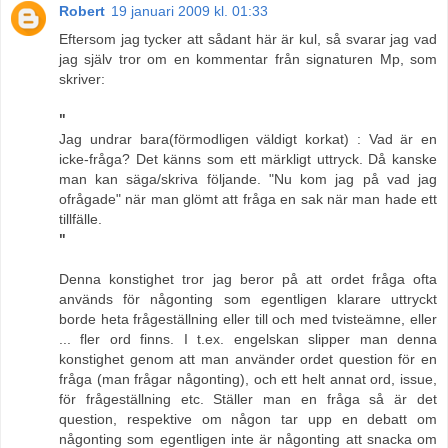
Robert
19 januari 2009 kl. 01:33
Eftersom jag tycker att sådant här är kul, så svarar jag vad
jag själv tror om en kommentar från signaturen Mp, som
skriver:
"
Jag undrar bara(förmodligen väldigt korkat) : Vad är en
icke-fråga? Det känns som ett märkligt uttryck. Då kanske
man kan säga/skriva följande. "Nu kom jag på vad jag
ofrågade" när man glömt att fråga en sak när man hade ett
tillfälle.
"
Denna konstighet tror jag beror på att ordet fråga ofta
används för någonting som egentligen klarare uttryckt
borde heta frågeställning eller till och med tvisteämne, eller
... fler ord finns. I t.ex. engelskan slipper man denna
konstighet genom att man använder ordet question för en
fråga (man frågar någonting), och ett helt annat ord, issue,
för frågeställning etc. Ställer man en fråga så är det
question, respektive om någon tar upp en debatt om
någonting som egentligen inte är någonting att snacka om