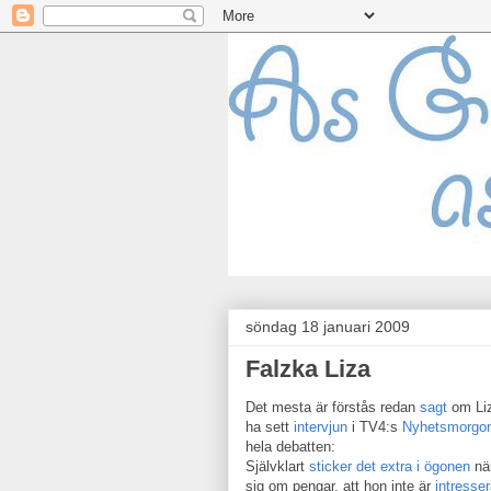
söndag 18 januari 2009
Falzka Liza
Det mesta är förstås redan
sagt
om Liz
ha sett
intervjun
i TV4:s
Nyhetsmorgo
hela debatten:
Självklart
sticker det extra i ögonen
när
sig om pengar, att hon inte är
intresser