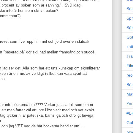
a procent av boken som är sanning." i SvD idag.
Soc
ke inte är hon som skrivit boken?
mkommentar?)
Sp
Sä
Gö
drevet som river upp himmel och jord över en skitsak.
kat
et ”baserad på” gör skillnad mellan framgång och succé.
Trä
Fil
m jag ser det. Alla som har ett uns kunskap om skönlitterär
lsen är en mix av verkligt (vilket kan vara svårt att
rec
tasi.
Böc
Ma
Yo
var inte böckerna bra???? Verkar ju ialla fall som om ni
tt man fattar väl att inte Liza varit med och vet exakt
#B
ag tycker ni är patetiska, barnsliga och otroligt larviga
....
Gul
n" och jag VET vad de här böckerna handlar om....
blo