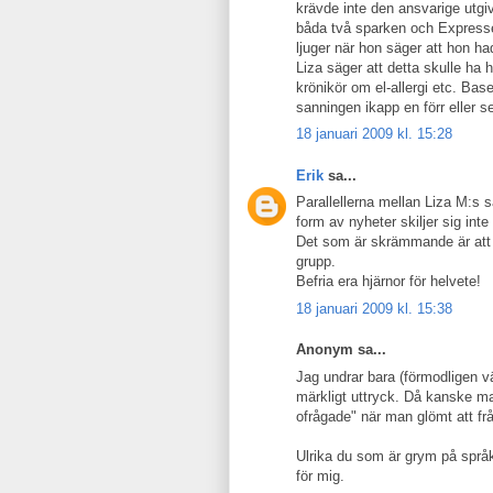
krävde inte den ansvarige utgi
båda två sparken och Expressen
ljuger när hon säger att hon h
Liza säger att detta skulle ha 
krönikör om el-allergi etc. Bas
sanningen ikapp en förr eller s
18 januari 2009 kl. 15:28
Erik
sa...
Parallellerna mellan Liza M:s s
form av nyheter skiljer sig inte
Det som är skrämmande är att 
grupp.
Befria era hjärnor för helvete!
18 januari 2009 kl. 15:38
Anonym sa...
Jag undrar bara (förmodligen v
märkligt uttryck. Då kanske ma
ofrågade" när man glömt att frå
Ulrika du som är grym på språk
för mig.