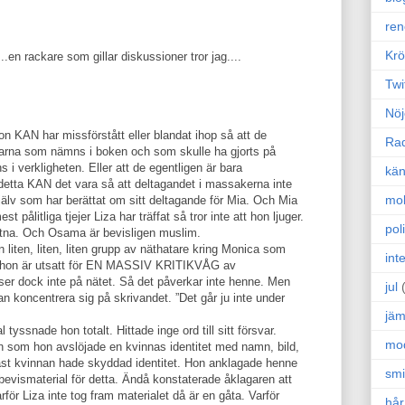
ren
Krö
en rackare som gillar diskussioner tror jag....
Twi
Nöj
hon KAN har missförstått eller blandat ihop så att de
Ra
garna som nämns i boken och som skulle ha gjorts på
i verkligheten. Eller att de egentligen är bara
kän
detta KAN det vara så att deltagandet i massakerna inte
mo
lv som har berättat om sitt deltagande för Mia. Och Mia
 pålitliga tjejer Liza har träffat så tror inte att hon ljuger.
poli
istna. Och Osama är bevisligen muslim.
n liten, liten, liten grupp av näthatare kring Monica som
int
tt hon är utsatt för EN MASSIV KRITIKVÅG av
äser dock inte på nätet. Så det påverkar inte henne. Men
jul
an koncentrera sig på skrivandet. ”Det går ju inte under
jäm
yssnade hon totalt. Hittade inge ord till sitt försvar.
mo
n som hon avslöjade en kvinnas identitet med namn, bild,
st kvinnan hade skyddad identitet. Hon anklagade henne
sm
bevismaterial för detta. Ändå konstaterade åklagaren att
arför Liza inte tog fram materialet då är en gåta. Varför
hår