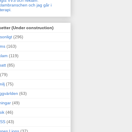
gts VVS och reklam.
lambranschen och jag går i
terapi.
ketter (Under construction)
sonligt
(296)
ams
(163)
klam
(119)
att
(85)
(79)
ilj
(75)
ggvärlden
(63)
ningar
(49)
sik
(46)
SS
(43)
nes Lions
(37)