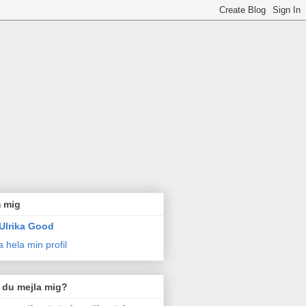
 mig
Ulrika Good
a hela min profil
l du mejla mig?