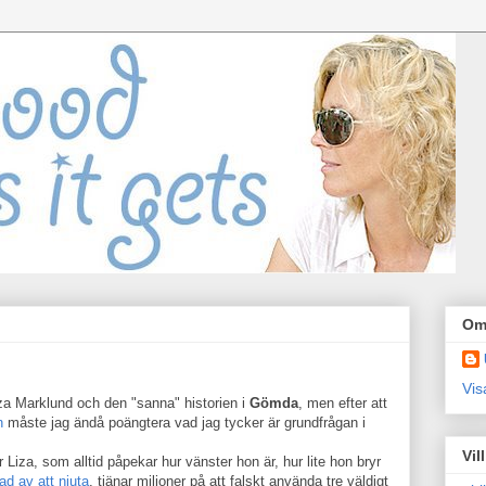
Om
Vis
a Marklund och den "sanna" historien i
Gömda
, men efter att
n
måste jag ändå poängtera vad jag tycker är grundfrågan i
Vil
 Liza, som alltid påpekar hur vänster hon är, hur lite hon bryr
ad av att njuta
, tjänar miljoner på att falskt använda tre väldigt