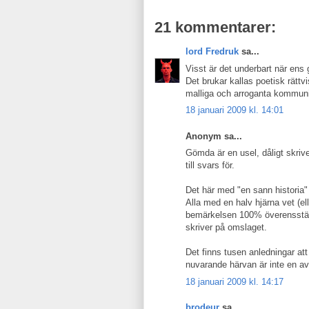
21 kommentarer:
lord Fredruk
sa...
Visst är det underbart när ens 
Det brukar kallas poetisk rätt
malliga och arroganta kommunis
18 januari 2009 kl. 14:01
Anonym sa...
Gömda är en usel, dåligt skriv
till svars för.
Det här med "en sann historia"
Alla med en halv hjärna vet (e
bemärkelsen 100% överensstä
skriver på omslaget.
Det finns tusen anledningar at
nuvarande härvan är inte en a
18 januari 2009 kl. 14:17
brodeur
sa...