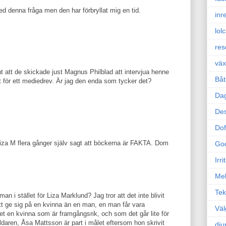
ed denna fråga men den har förbryllat mig en tid.
inr
lol
res
väx
nt att de skickade just Magnus Philblad att intervjua henne
Båt
t för ett mediedrev. Är jag den enda som tycker det?
Da
Des
Dof
Liza M flera gånger själv sagt att böckerna är FAKTA. Dom
Go
Irr
Mel
Tek
n i stället för Liza Marklund? Jag tror att det inte blivit
 att ge sig på en kvinna än en man, en man får vara
Väl
et en kvinna som är framgångsrik, och som det går lite för
daren, Åsa Mattsson är part i målet eftersom hon skrivit
dju