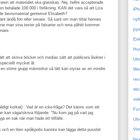
varen att materialet ska granskas. Nej, hellre accepterade
 betalade 100.000 i förlikning. KAN det vara så att Liza
iPh
ade bevismaterial gentemot Elisabeth?
nyh
hänt ändå förr eller senare. Så sant om man tittar hennes
erar man sina texter på falsarier och rena påhitt kommer
pys
enare.
Enk
Hu
ätt att skriva böcker och medias sätt att publicera åsikter i
Ut
 speciellt mycket åt.
en större grupp människor så lätt kan styras av en mindre
We
rec
sti
vid
äldigt korkat) : Vad är en icke-fråga? Det känns som ett
Fun
n kan säga/skriva följande. "Nu kom jag på vad jag
ga en sak när man hade ett tillfälle.
Utv
Vin
 och en liten språkpolis kanske kan lägga detta pusslet
fac