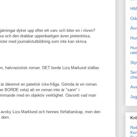
HM 
Odd
Änn
gärningar dyker upp efter ett varv och biter en i röven?
visa och den drabbar uppenbarligen även pretentiösa,
Hur
ter med journalistutbildning som inte kan skriva.
Hur
rek
Sty
en, halvrasistisk roman. DET borde Liza Markund ställas
Sem
che
 är däremot en patetisk icke-fråga. Gömda är en roman.
Ava
ller BORDE veta) att en roman inte är "sann" i
mmande med en objektiv verklighet. Oavsett vad man
Jag
t avsky Liza Marklund och hennes författarskap, men den
v dem.
Krö
Rek
Kon