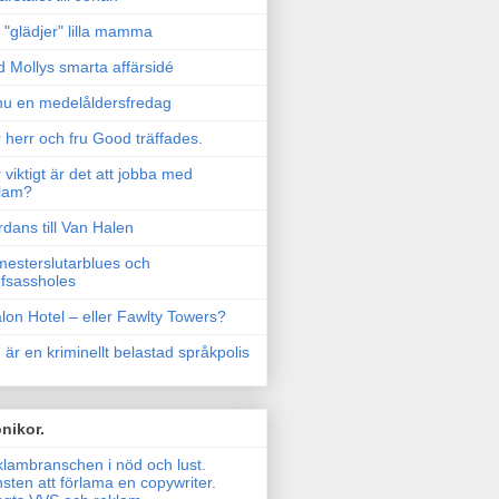
"glädjer" lilla mamma
 Mollys smarta affärsidé
u en medelåldersfredag
 herr och fru Good träffades.
 viktigt är det att jobba med
lam?
rdans till Van Halen
esterslutarblues och
fsassholes
lon Hotel – eller Fawlty Towers?
 är en kriminellt belastad språkpolis
nikor.
lambranschen i nöd och lust.
sten att förlama en copywriter.