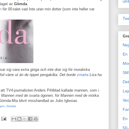
ulr
aget av
Gömda
.
n
för 00-talet vad
Inte utan min dotter
(som inte heller var
Twe
Gre
Nej
En 
Mo
r sig vara extra giriga och inte drar sig för moraliska
SM 
lltid värre ut än de öppet pengakåta. Det borde
zmarta
Liza ha
Det
r att TV4-journalisten Anders Pihlblad kallade mannen, som i
Lej
t
Mannen med de svarta ögonen
, för
Mannen med de mörka
Vec
Gömda-Mia blivit misshandlad av Julio Iglesias.
gon
,
Gömda
Fam
En 
50-