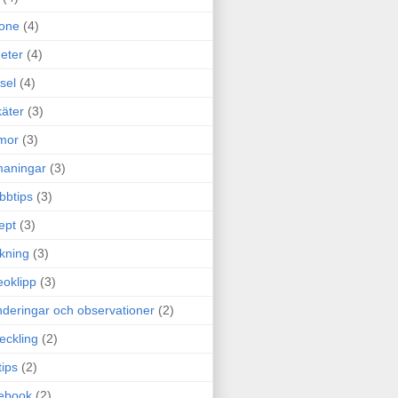
one
(4)
eter
(4)
sel
(4)
äter
(3)
mor
(3)
maningar
(3)
bbtips
(3)
ept
(3)
ckning
(3)
eoklipp
(3)
deringar och observationer
(2)
eckling
(2)
tips
(2)
ebook
(2)