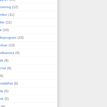
overing
(12)
nikor
(11)
tter
(11)
e
(10)
dioprogram
(10)
disar
(10)
bilkamera
(9)
tik
(8)
ernet
(6)
(6)
ställdhet
(6)
de
(5)
ink
(5)
(4)