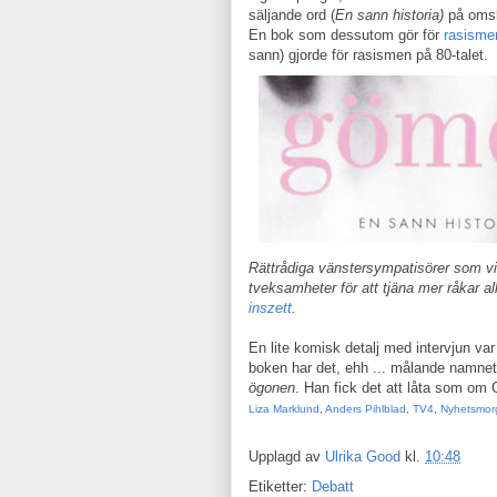
säljande ord (
En sann historia)
på omsl
En bok som dessutom gör för
rasisme
sann) gjorde för rasismen på 80-talet.
Rättrådiga vänstersympatisörer som visa
tveksamheter för att tjäna mer råkar a
inszett
.
En lite komisk detalj med intervjun va
boken har det, ehh ... målande namne
ögonen
. Han fick det att låta som om 
Liza Marklund
,
Anders Pihlblad
,
TV4
,
Nyhetsmor
Upplagd av
Ulrika Good
kl.
10:48
Etiketter:
Debatt