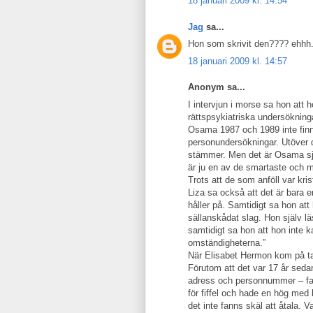
18 januari 2009 kl. 14:54
Jag
sa...
Hon som skrivit den???? ehhh...
18 januari 2009 kl. 14:57
Anonym sa...
I intervjun i morse sa hon att 
rättspsykiatriska undersöknin
Osama 1987 och 1989 inte finns 
personundersökningar. Utöver 
stämmer. Men det är Osama sjä
är ju en av de smartaste och mest
Trots att de som anföll var kr
Liza sa också att det är bara e
håller på. Samtidigt sa hon a
sällanskådat slag. Hon själv l
samtidigt sa hon att hon inte k
omständigheterna.”
När Elisabet Hermon kom på tal t
Förutom att det var 17 år seda
adress och personnummer – fa
för fiffel och hade en hög med 
det inte fanns skäl att åtala. V