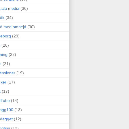
iala media
(36)
råk
(34)
rö med omnejd
(30)
teborg
(29)
t
(28)
ning
(22)
m
(21)
ensioner
(19)
ker
(17)
t
(17)
uTube
(14)
logg100
(13)
dägget
(12)
ggtips
(12)