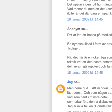
Det spelar ingen roll hur mång
Vad menar du med att det kans
(Eller är det där bara en spa
18 januari 2009 kl. 14:45
Anonym sa...
Det är lätt att hoppa på media
En nyansskillnad i form av ord
Tydligen.
Nä, det här är en ickefråga so
teknik vet att den bästa berätte
definiera), självupplevt och fan
18 januari 2009 kl. 14:48
Jag
sa...
Men herre gud....Att ni orkar...
läst dem... Och som någon sa, a
vad som hänt i minsta detalj...J
som orkar föra denna diskusion
Jag är ialla fall en "Gömda-fa