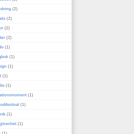
edning
(2)
cats
(2)
or
(2)
ter
(2)
liv
(1)
gbok
(1)
ign
(1)
t
(1)
dis
(1)
itationsmoment
(1)
odifestival
(1)
nik
(1)
görenhet
(1)
r
(1)