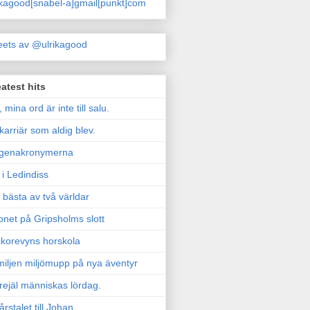
ikagood[snabel-a]gmail[punkt]com
ets av @ulrikagood
atest hits
, mina ord är inte till salu.
karriär som aldig blev.
genakronymerna
i Ledindiss
 bästa av två världar
onet på Gripsholms slott
korevyns horskola
iljen miljömupp på nya äventyr
rejäl människas lördag.
årstalet till Johan