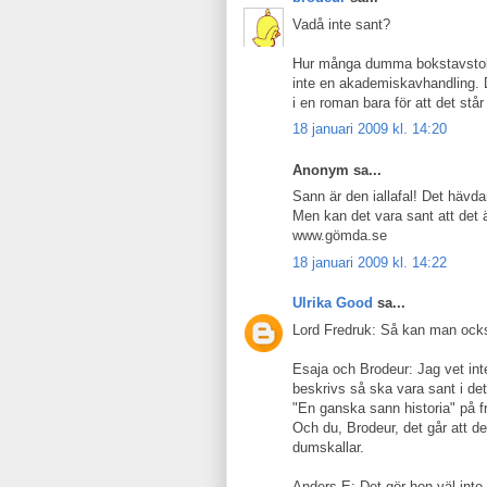
Vadå inte sant?
Hur många dumma bokstavstolkar
inte en akademiskavhandling. Den
i en roman bara för att det stå
18 januari 2009 kl. 14:20
Anonym sa...
Sann är den iallafal! Det hävda
Men kan det vara sant att det 
www.gömda.se
18 januari 2009 kl. 14:22
Ulrika Good
sa...
Lord Fredruk: Så kan man också
Esaja och Brodeur: Jag vet inte
beskrivs så ska vara sant i det
"En ganska sann historia" på 
Och du, Brodeur, det går att de
dumskallar.
Anders E: Det gör hon väl int